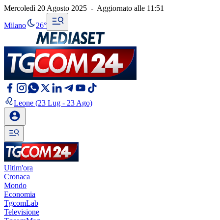
Mercoledì 20 Agosto 2025
-
Aggiornato alle
11:51
Milano
26°
Leone
(23 Lug - 23 Ago)
Ultim'ora
Cronaca
Mondo
Economia
TgcomLab
Televisione