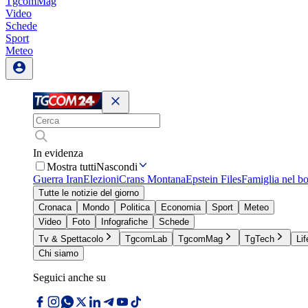
TgcomMag
Video
Schede
Sport
Meteo
In evidenza
Mostra tutti
Nascondi
Guerra Iran
Elezioni
Crans Montana
Epstein Files
Famiglia nel b
Tutte le notizie del giorno
Cronaca
Mondo
Politica
Economia
Sport
Meteo
Video
Foto
Infografiche
Schede
Tv & Spettacolo
TgcomLab
TgcomMag
TgTech
Lif
Chi siamo
Seguici anche su