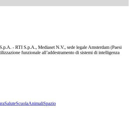
d S.p.A. - RTI S.p.A., Mediaset N.V., sede legale Amsterdam (Paesi
utilizzazione funzionale all’addestramento di sistemi di intelligenza
ura
Salute
Scuola
Animali
Spazio