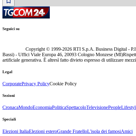
Seguici su
Copyright © 1999-
2026
RTI S.p.A. Business Digital - P.I
Bassi) - Uffici Viale Europa 46, 20093 Cologno Monzese (MI)
Rispett
artificiale generativa. È altresì fatto divieto espresso di utilizzare mez
Legal
Corporate
Privacy Policy
Cookie Policy
Sezioni
Cronaca
Mondo
Economia
Politica
Spettacolo
Televisione
People
Lifestyl
Speciali
Elezioni Italia
Elezioni estero
Grande Fratello
L'isola dei famosi
Amici