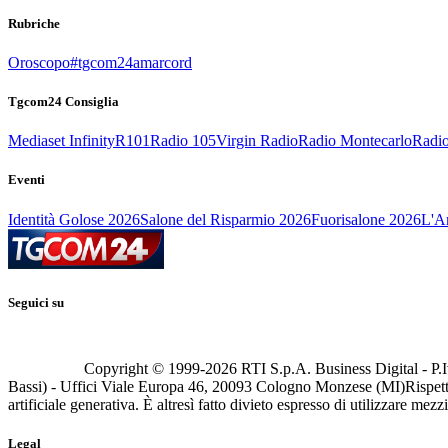
Rubriche
Oroscopo
#tgcom24amarcord
Tgcom24 Consiglia
Mediaset Infinity
R101
Radio 105
Virgin Radio
Radio Montecarlo
Radio
Eventi
Identità Golose 2026
Salone del Risparmio 2026
Fuorisalone 2026
L'Ar
Seguici su
Copyright © 1999-
2026
RTI S.p.A. Business Digital - P.I
Bassi) - Uffici Viale Europa 46, 20093 Cologno Monzese (MI)
Rispett
artificiale generativa. È altresì fatto divieto espresso di utilizzare mez
Legal