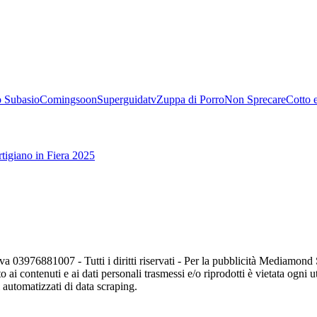
 Subasio
Comingsoon
Superguidatv
Zuppa di Porro
Non Sprecare
Cotto 
tigiano in Fiera 2025
va 03976881007 - Tutti i diritti riservati - Per la pubblicità Mediamon
o ai contenuti e ai dati personali trasmessi e/o riprodotti è vietata ogni 
zi automatizzati di data scraping.