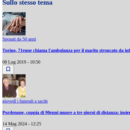
Sullo stesso tema
Sposati da 50 anni
Torino, 71enne chiama l'ambulanza per il marito stroncato da in
08 Lug 2019 - 10:50
giovedì i funerali a sacile
Pordenone, coppia di 90enni muore a tre giorni di distanza: insie
14 Mag 2024 - 12:25