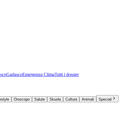
osco
Garlasco
Emergenza Clima
Tutti i dossier
estyle
Oroscopo
Salute
Skuola
Cultura
Animali
Speciali