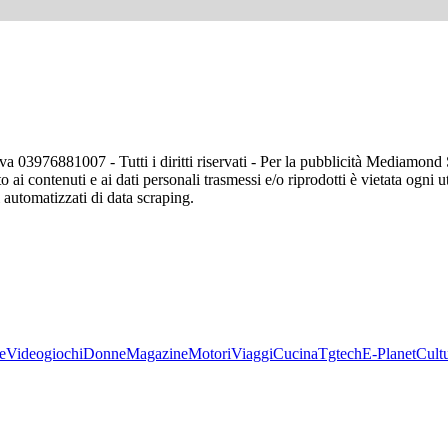
va 03976881007 - Tutti i diritti riservati - Per la pubblicità Mediamon
o ai contenuti e ai dati personali trasmessi e/o riprodotti è vietata ogni 
zi automatizzati di data scraping.
e
Videogiochi
Donne
Magazine
Motori
Viaggi
Cucina
Tgtech
E-Planet
Cult