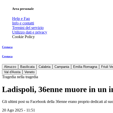
Area personale
Help e Faq
Info e contatti
Termini del servizio
Utilizzo dati e privacy
Cookie Policy
Cronaca
Cronaca
Abruzzo
Basilicata
Calabria
Campania
Emilia Romagna
Friuli V
Val d'Aosta
Veneto
Tragedia nella tragedia
Ladispoli, 36enne muore in un i
Gli ultimi post su Facebook della 36enne erano proprio dedicati al su
20 Ago 2025 - 11:51