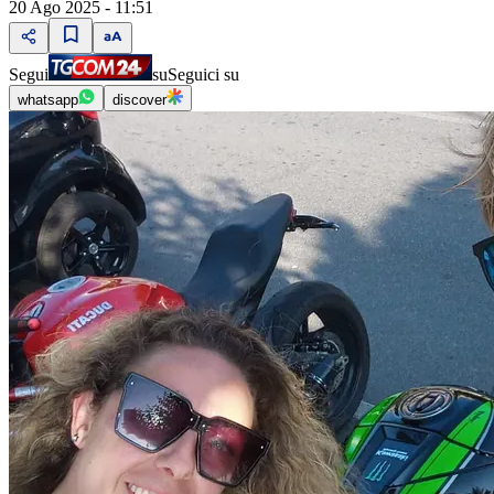
20 Ago 2025 - 11:51
Segui
su
Seguici su
whatsapp
discover