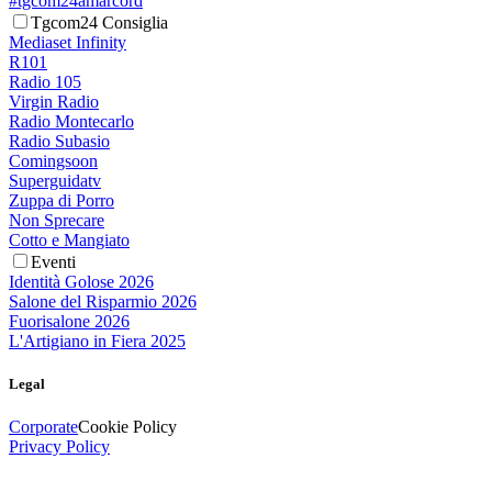
#tgcom24amarcord
Tgcom24 Consiglia
Mediaset Infinity
R101
Radio 105
Virgin Radio
Radio Montecarlo
Radio Subasio
Comingsoon
Superguidatv
Zuppa di Porro
Non Sprecare
Cotto e Mangiato
Eventi
Identità Golose 2026
Salone del Risparmio 2026
Fuorisalone 2026
L'Artigiano in Fiera 2025
Legal
Corporate
Cookie Policy
Privacy Policy