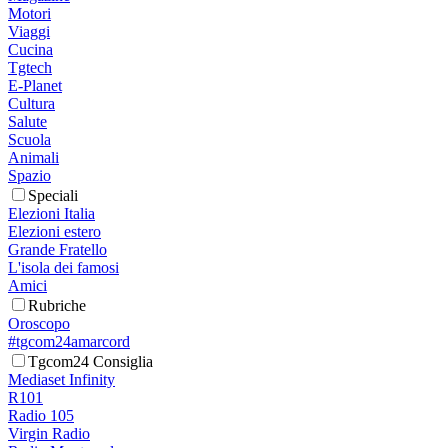
Motori
Viaggi
Cucina
Tgtech
E-Planet
Cultura
Salute
Scuola
Animali
Spazio
Speciali
Elezioni Italia
Elezioni estero
Grande Fratello
L'isola dei famosi
Amici
Rubriche
Oroscopo
#tgcom24amarcord
Tgcom24 Consiglia
Mediaset Infinity
R101
Radio 105
Virgin Radio