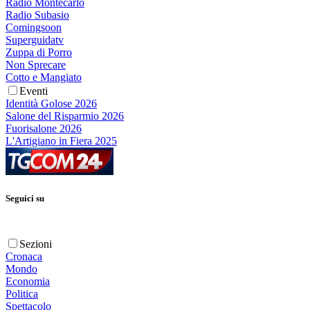
Radio Montecarlo
Radio Subasio
Comingsoon
Superguidatv
Zuppa di Porro
Non Sprecare
Cotto e Mangiato
Eventi
Identità Golose 2026
Salone del Risparmio 2026
Fuorisalone 2026
L'Artigiano in Fiera 2025
Seguici su
Sezioni
Cronaca
Mondo
Economia
Politica
Spettacolo