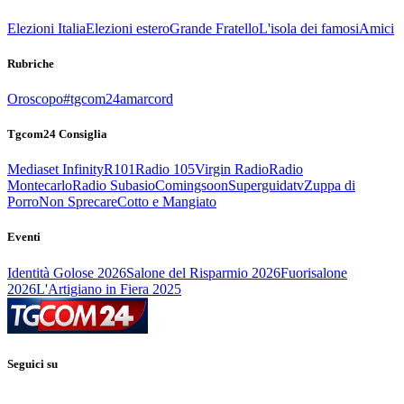
Elezioni Italia
Elezioni estero
Grande Fratello
L'isola dei famosi
Amici
Rubriche
Oroscopo
#tgcom24amarcord
Tgcom24 Consiglia
Mediaset Infinity
R101
Radio 105
Virgin Radio
Radio
Montecarlo
Radio Subasio
Comingsoon
Superguidatv
Zuppa di
Porro
Non Sprecare
Cotto e Mangiato
Eventi
Identità Golose 2026
Salone del Risparmio 2026
Fuorisalone
2026
L'Artigiano in Fiera 2025
Seguici su