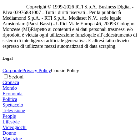
Copyright © 1999-
2026
RTI S.p.A. Business Digital -
P.Iva 03976881007 - Tutti i diritti riservati - Per la pubblicità
Mediamond S.p.A. - RTI S.p.A., Mediaset N.V., sede legale
Amsterdam (Paesi Bassi) - Uffici Viale Europa 46, 20093 Cologno
Monzese (MI)
Rispetto ai contenuti e ai dati personali trasmessi e/o
riprodotti è vietata ogni utilizzazione funzionale all’addestramento di
sistemi di intelligenza artificiale generativa. È altresì fatto divieto
espresso di utilizzare mezzi automatizzati di data scraping.
Legal
Corporate
Privacy Policy
Cookie Policy
Sezioni
Cronaca
Mondo
Economia
Politica
Spettacolo
Televisione
People
Lifestyle
Videogiochi
Donne
Magazine