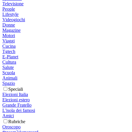
Televisione
People
Lifestyle
Videogiochi
Donne
Magazine
Motori
Viaggi
Cucina
Tgtech
E-Planet
Cultura
Salute
Scuola
Animali
Spazio
Speciali
Elezioni Italia
Elezioni estero
Grande Fratello
L'isola dei famosi
Amici
Rubriche
Oroscopo