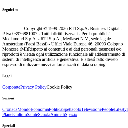
Seguici su
Copyright © 1999-
2026
RTI S.p.A. Business Digital -
P.Iva 03976881007 - Tutti i diritti riservati - Per la pubblicità
Mediamond S.p.A. - RTI S.p.A., Mediaset N.V., sede legale
Amsterdam (Paesi Bassi) - Uffici Viale Europa 46, 20093 Cologno
Monzese (MI)
Rispetto ai contenuti e ai dati personali trasmessi e/o
riprodotti è vietata ogni utilizzazione funzionale all’addestramento di
sistemi di intelligenza artificiale generativa. È altresì fatto divieto
espresso di utilizzare mezzi automatizzati di data scraping.
Legal
Corporate
Privacy Policy
Cookie Policy
Sezioni
Cronaca
Mondo
Economia
Politica
Spettacolo
Televisione
People
Lifestyl
Planet
Cultura
Salute
Scuola
Animali
Spazio
Speciali