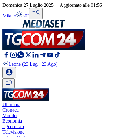
Domenica 27 Luglio 2025
-
Aggiornato alle
01:56
Milano
30°
Leone
(23 Lug - 23 Ago)
Ultim'ora
Cronaca
Mondo
Economia
TgcomLab
Televisione