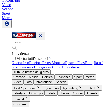
TgcomMag
Video
Schede
Sport
Meteo
In evidenza
Mostra tutti
Nascondi
Guerra Iran
Elezioni
Crans Montana
Epstein Files
Famiglia nel
bosco
Garlasco
Emergenza Clima
Tutti i dossier
Tutte le notizie del giorno
Cronaca
Mondo
Politica
Economia
Sport
Meteo
Video
Foto
Infografiche
Schede
Tv & Spettacolo
TgcomLab
TgcomMag
TgTech
Lifestyle
Oroscopo
Salute
Skuola
Cultura
Animali
Speciali
Chi siamo