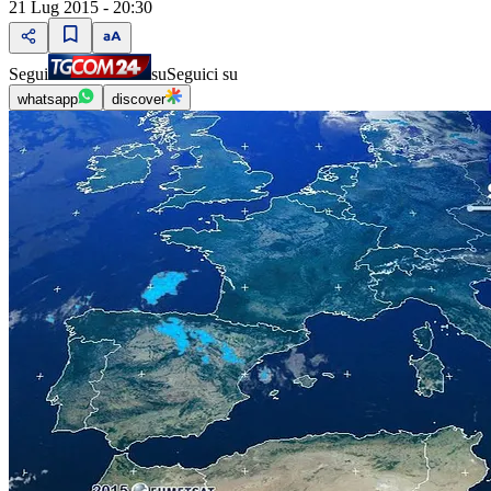
21 Lug 2015 - 20:30
Segui
su
Seguici su
whatsapp
discover