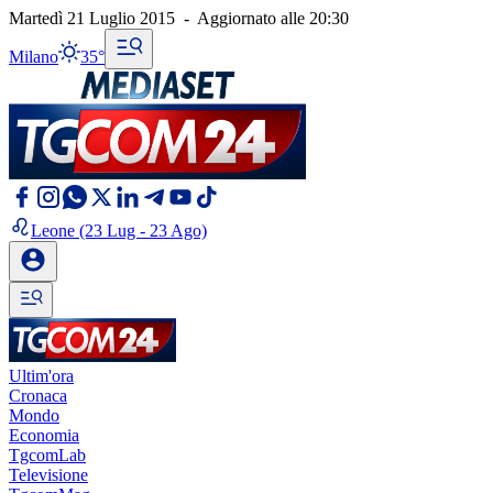
Martedì 21 Luglio 2015
-
Aggiornato alle
20:30
Milano
35°
Leone
(23 Lug - 23 Ago)
Ultim'ora
Cronaca
Mondo
Economia
TgcomLab
Televisione