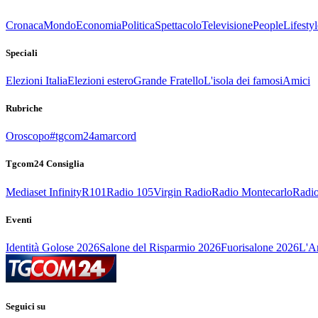
Cronaca
Mondo
Economia
Politica
Spettacolo
Televisione
People
Lifestyl
Speciali
Elezioni Italia
Elezioni estero
Grande Fratello
L'isola dei famosi
Amici
Rubriche
Oroscopo
#tgcom24amarcord
Tgcom24 Consiglia
Mediaset Infinity
R101
Radio 105
Virgin Radio
Radio Montecarlo
Radio
Eventi
Identità Golose 2026
Salone del Risparmio 2026
Fuorisalone 2026
L'Ar
Seguici su