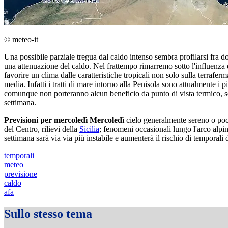
© meteo-it
Una possibile parziale tregua dal caldo intenso sembra profilarsi fra do
una attenuazione del caldo. Nel frattempo rimarremo sotto l'influenza
favorire un clima dalle caratteristiche tropicali non solo sulla terrafer
media. Infatti i tratti di mare intorno alla Penisola sono attualmente i
comunque non porteranno alcun beneficio da punto di vista termico, son
settimana.
Previsioni per mercoledì
Mercoledì
cielo generalmente sereno o poco
del Centro, rilievi della
Sicilia
; fenomeni occasionali lungo l'arco alpi
settimana sarà via via più instabile e aumenterà il rischio di temporali 
temporali
meteo
previsione
caldo
afa
Sullo stesso tema