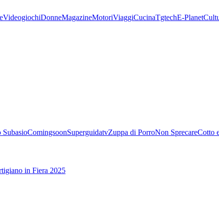
e
Videogiochi
Donne
Magazine
Motori
Viaggi
Cucina
Tgtech
E-Planet
Cult
 Subasio
Comingsoon
Superguidatv
Zuppa di Porro
Non Sprecare
Cotto 
tigiano in Fiera 2025