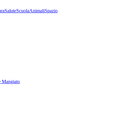
ura
Salute
Scuola
Animali
Spazio
e Mangiato