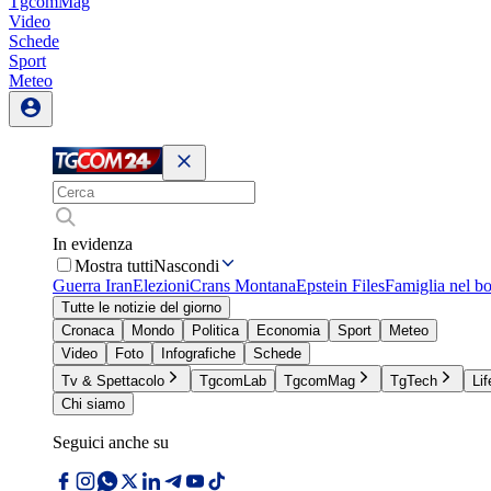
TgcomMag
Video
Schede
Sport
Meteo
In evidenza
Mostra tutti
Nascondi
Guerra Iran
Elezioni
Crans Montana
Epstein Files
Famiglia nel b
Tutte le notizie del giorno
Cronaca
Mondo
Politica
Economia
Sport
Meteo
Video
Foto
Infografiche
Schede
Tv & Spettacolo
TgcomLab
TgcomMag
TgTech
Lif
Chi siamo
Seguici anche su