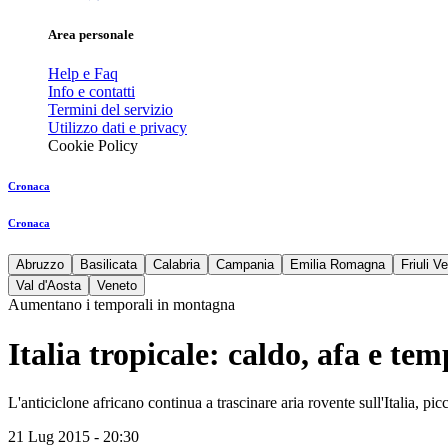
Area personale
Help e Faq
Info e contatti
Termini del servizio
Utilizzo dati e privacy
Cookie Policy
Cronaca
Cronaca
Abruzzo
Basilicata
Calabria
Campania
Emilia Romagna
Friuli V
Val d'Aosta
Veneto
Aumentano i temporali in montagna
Italia tropicale: caldo, afa e te
L'anticiclone africano continua a trascinare aria rovente sull'Italia, pic
21 Lug 2015 - 20:30