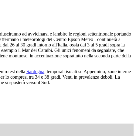
riusciranno ad avvicinarsi e lambire le regioni settentrionale portando
 - affermano i meteorologi del Centro Epson Meteo - continuerà a
ai 26 ai 30 gradi intorno all'Italia, ossia dai 3 ai 5 gradi sopra la
 ad esempio il Mar dei Caraibi. Gli unici fenomeni da segnalare, che
tene montuose, in accentuazione soprattutto nella seconda parte della
ntro est della
Sardegna
; temporali isolati su Appennino, zone interne
er lo compresi tra 34 e 38 gradi. Venti in prevalenza deboli. La
he si sposterà verso il Sud.