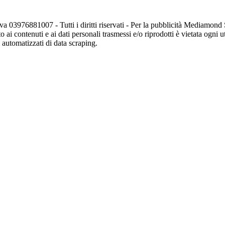
va 03976881007 - Tutti i diritti riservati - Per la pubblicità Mediamon
o ai contenuti e ai dati personali trasmessi e/o riprodotti è vietata ogni 
zi automatizzati di data scraping.