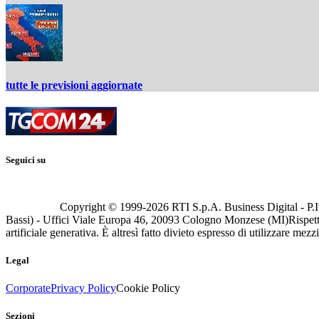
tutte le previsioni aggiornate
Seguici su
Copyright © 1999-
2026
RTI S.p.A. Business Digital - P.I
Bassi) - Uffici Viale Europa 46, 20093 Cologno Monzese (MI)
Rispett
artificiale generativa. È altresì fatto divieto espresso di utilizzare mez
Legal
Corporate
Privacy Policy
Cookie Policy
Sezioni