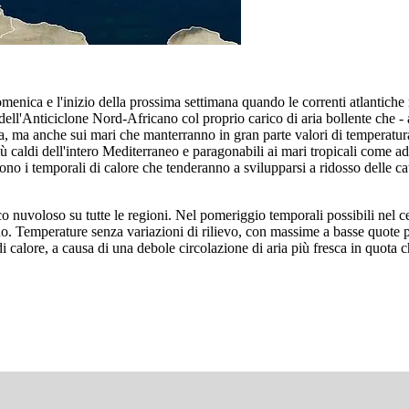
menica e l'inizio della prossima settimana quando le correnti atlantiche 
 dell'Anticiclone Nord-Africano col proprio carico di aria bollente che
ma, ma anche sui mari che manterranno in gran parte valori di temperatura d
 più caldi dell'intero Mediterraneo e paragonabili ai mari tropicali come
o i temporali di calore che tenderanno a svilupparsi a ridosso delle ca
 nuvoloso su tutte le regioni. Nel pomeriggio temporali possibili nel ce
no. Temperature senza variazioni di rilievo, con massime a basse quote p
di calore, a causa di una debole circolazione di aria più fresca in quota c