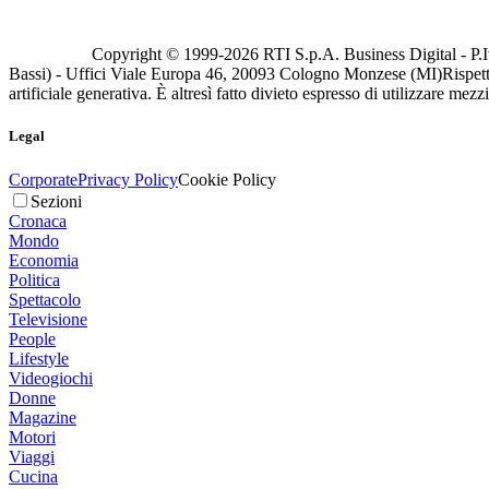
Copyright © 1999-
2026
RTI S.p.A. Business Digital - P.I
Bassi) - Uffici Viale Europa 46, 20093 Cologno Monzese (MI)
Rispett
artificiale generativa. È altresì fatto divieto espresso di utilizzare mez
Legal
Corporate
Privacy Policy
Cookie Policy
Sezioni
Cronaca
Mondo
Economia
Politica
Spettacolo
Televisione
People
Lifestyle
Videogiochi
Donne
Magazine
Motori
Viaggi
Cucina