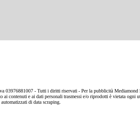
va 03976881007 - Tutti i diritti riservati - Per la pubblicità Mediamon
o ai contenuti e ai dati personali trasmessi e/o riprodotti è vietata ogni 
zi automatizzati di data scraping.