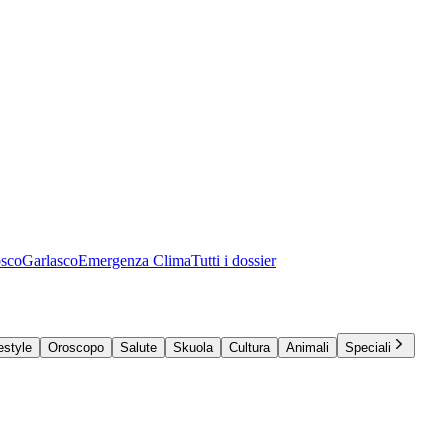
osco
Garlasco
Emergenza Clima
Tutti i dossier
estyle
Oroscopo
Salute
Skuola
Cultura
Animali
Speciali