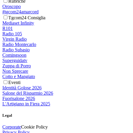
Rubriche
Oroscopo
#tgcom24amarcord
Tgcom24 Consiglia
Mediaset Infinity
R101
Radio 105
Virgin Radio
Radio Montecarlo
Radio Subasio
Comingsoon
Superguidatv
Zuppa di Porro
Non Sprecare
Cotto e Mangiato
Eventi
Identità Golose 2026
Salone del Risparmio 2026
Fuorisalone 2026
L'Artigiano in Fiera 2025
Legal
Corporate
Cookie Policy
Privacy Policy