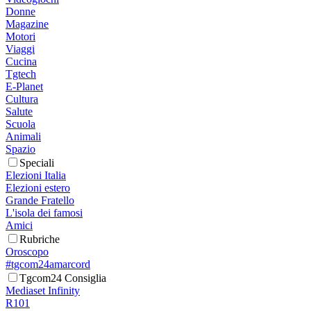
Donne
Magazine
Motori
Viaggi
Cucina
Tgtech
E-Planet
Cultura
Salute
Scuola
Animali
Spazio
Speciali
Elezioni Italia
Elezioni estero
Grande Fratello
L'isola dei famosi
Amici
Rubriche
Oroscopo
#tgcom24amarcord
Tgcom24 Consiglia
Mediaset Infinity
R101