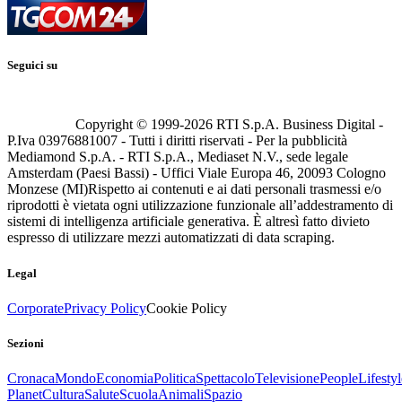
Seguici su
Copyright © 1999-
2026
RTI S.p.A. Business Digital -
P.Iva 03976881007 - Tutti i diritti riservati - Per la pubblicità
Mediamond S.p.A. - RTI S.p.A., Mediaset N.V., sede legale
Amsterdam (Paesi Bassi) - Uffici Viale Europa 46, 20093 Cologno
Monzese (MI)
Rispetto ai contenuti e ai dati personali trasmessi e/o
riprodotti è vietata ogni utilizzazione funzionale all’addestramento di
sistemi di intelligenza artificiale generativa. È altresì fatto divieto
espresso di utilizzare mezzi automatizzati di data scraping.
Legal
Corporate
Privacy Policy
Cookie Policy
Sezioni
Cronaca
Mondo
Economia
Politica
Spettacolo
Televisione
People
Lifestyl
Planet
Cultura
Salute
Scuola
Animali
Spazio