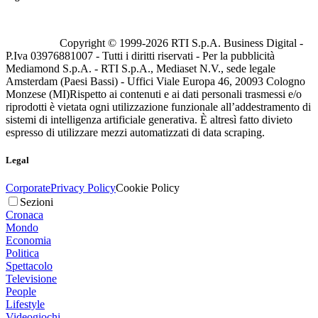
Copyright © 1999-
2026
RTI S.p.A. Business Digital -
P.Iva 03976881007 - Tutti i diritti riservati - Per la pubblicità
Mediamond S.p.A. - RTI S.p.A., Mediaset N.V., sede legale
Amsterdam (Paesi Bassi) - Uffici Viale Europa 46, 20093 Cologno
Monzese (MI)
Rispetto ai contenuti e ai dati personali trasmessi e/o
riprodotti è vietata ogni utilizzazione funzionale all’addestramento di
sistemi di intelligenza artificiale generativa. È altresì fatto divieto
espresso di utilizzare mezzi automatizzati di data scraping.
Legal
Corporate
Privacy Policy
Cookie Policy
Sezioni
Cronaca
Mondo
Economia
Politica
Spettacolo
Televisione
People
Lifestyle
Videogiochi