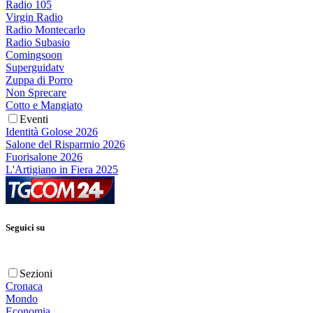
Radio 105
Virgin Radio
Radio Montecarlo
Radio Subasio
Comingsoon
Superguidatv
Zuppa di Porro
Non Sprecare
Cotto e Mangiato
Eventi
Identità Golose 2026
Salone del Risparmio 2026
Fuorisalone 2026
L'Artigiano in Fiera 2025
Seguici su
Sezioni
Cronaca
Mondo
Economia