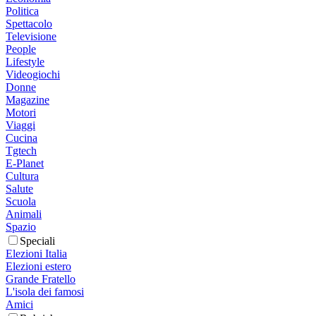
Politica
Spettacolo
Televisione
People
Lifestyle
Videogiochi
Donne
Magazine
Motori
Viaggi
Cucina
Tgtech
E-Planet
Cultura
Salute
Scuola
Animali
Spazio
Speciali
Elezioni Italia
Elezioni estero
Grande Fratello
L'isola dei famosi
Amici