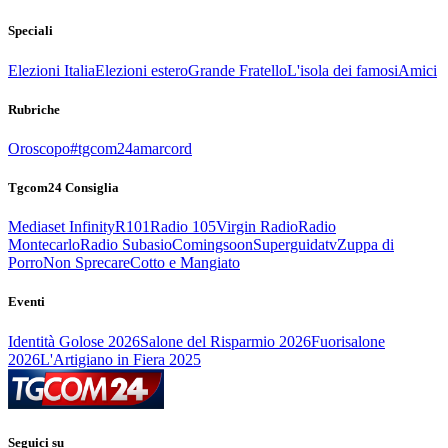
Speciali
Elezioni Italia
Elezioni estero
Grande Fratello
L'isola dei famosi
Amici
Rubriche
Oroscopo
#tgcom24amarcord
Tgcom24 Consiglia
Mediaset Infinity
R101
Radio 105
Virgin Radio
Radio
Montecarlo
Radio Subasio
Comingsoon
Superguidatv
Zuppa di
Porro
Non Sprecare
Cotto e Mangiato
Eventi
Identità Golose 2026
Salone del Risparmio 2026
Fuorisalone
2026
L'Artigiano in Fiera 2025
Seguici su