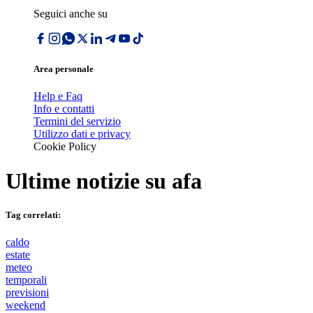
Seguici anche su
Area personale
Help e Faq
Info e contatti
Termini del servizio
Utilizzo dati e privacy
Cookie Policy
Ultime notizie su
afa
Tag correlati:
caldo
estate
meteo
temporali
previsioni
weekend