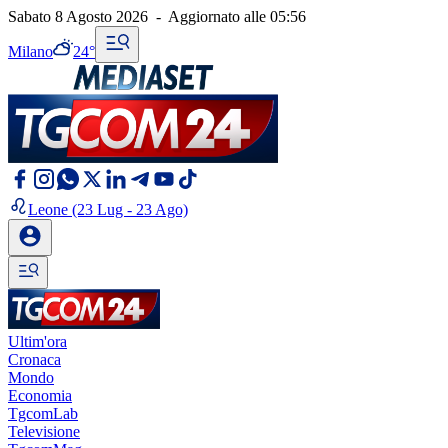
Sabato 8 Agosto 2026
-
Aggiornato alle
05:56
Milano
24°
Leone
(23 Lug - 23 Ago)
Ultim'ora
Cronaca
Mondo
Economia
TgcomLab
Televisione