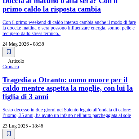
Doccia al mattino o alla sera? Con il
primo caldo la risposta cambia
Con il primo weekend di caldo intenso cambia anche il modo di fare
la doccia: mattina o sera possono influenzare energia, sonno, pelle e
recupero dallo stress termico.
24 Mag 2026 - 08:38
Articolo
Cronaca
Tragedia a Otranto: uomo muore per il
caldo mentre aspetta la moglie, con lui la
figlia di 3 anni
Sesto decesso in due giorni nel Salento legato all’ondata di calore:
l’uomo, 35 anni, ha avuto un infarto nell’auto parcheggiata al sole
23 Lug 2025 - 18:46