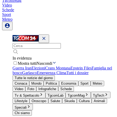
TgcomMag
Video
Schede
Sport
Meteo
In evidenza
Mostra tutti
Nascondi
Guerra Iran
Elezioni
Crans Montana
Epstein Files
Famiglia nel
bosco
Garlasco
Emergenza Clima
Tutti i dossier
Tutte le notizie del giorno
Cronaca
Mondo
Politica
Economia
Sport
Meteo
Video
Foto
Infografiche
Schede
Tv & Spettacolo
TgcomLab
TgcomMag
TgTech
Lifestyle
Oroscopo
Salute
Skuola
Cultura
Animali
Speciali
Chi siamo