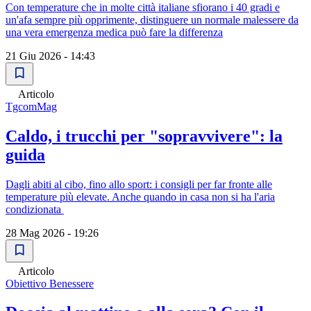
Con temperature che in molte città italiane sfiorano i 40 gradi e
un'afa sempre più opprimente, distinguere un normale malessere da
una vera emergenza medica può fare la differenza
21 Giu 2026 - 14:43
Articolo
TgcomMag
Caldo, i trucchi per "sopravvivere": la
guida
Dagli abiti al cibo, fino allo sport: i consigli per far fronte alle
temperature più elevate. Anche quando in casa non si ha l'aria
condizionata
28 Mag 2026 - 19:26
Articolo
Obiettivo Benessere