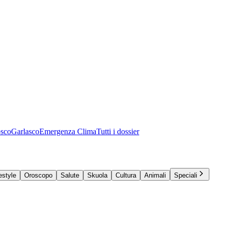
osco
Garlasco
Emergenza Clima
Tutti i dossier
estyle
Oroscopo
Salute
Skuola
Cultura
Animali
Speciali