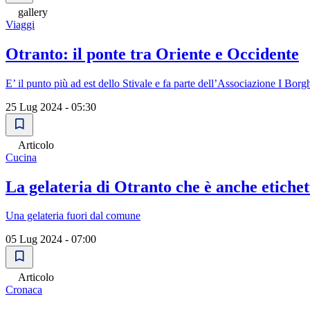
gallery
Viaggi
Otranto: il ponte tra Oriente e Occidente
E’ il punto più ad est dello Stivale e fa parte dell’Associazione I Borghi
25 Lug 2024 - 05:30
Articolo
Cucina
La gelateria di Otranto che è anche etichet
Una gelateria fuori dal comune
05 Lug 2024 - 07:00
Articolo
Cronaca