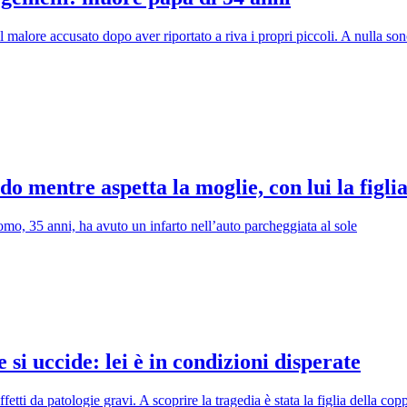
lore accusato dopo aver riportato a riva i propri piccoli. A nulla sono 
 mentre aspetta la moglie, con lui la figlia
uomo, 35 anni, ha avuto un infarto nell’auto parcheggiata al sole
si uccide: lei è in condizioni disperate
ti da patologie gravi. A scoprire la tragedia è stata la figlia della cop