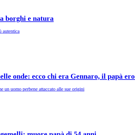
ra borghi e natura
ù autentica
delle onde: ecco chi era Gennaro, il papà er
ome un uomo perbene attaccato alle sue origini
i gemelli: muore papà di 54 anni