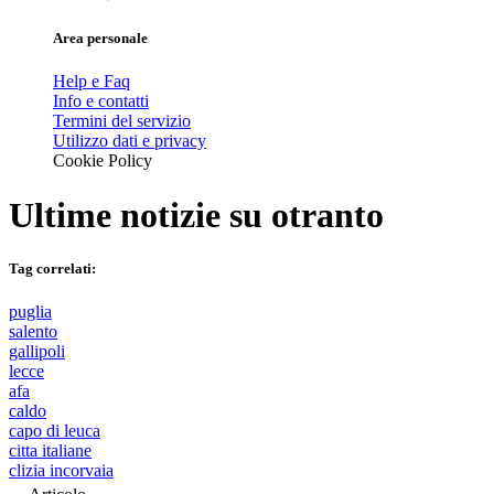
Area personale
Help e Faq
Info e contatti
Termini del servizio
Utilizzo dati e privacy
Cookie Policy
Ultime notizie su
otranto
Tag correlati:
puglia
salento
gallipoli
lecce
afa
caldo
capo di leuca
citta italiane
clizia incorvaia