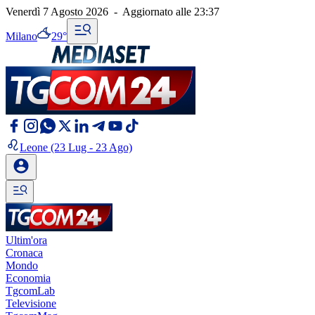
Venerdì 7 Agosto 2026
-
Aggiornato alle
23:37
Milano
29°
Leone
(23 Lug - 23 Ago)
Ultim'ora
Cronaca
Mondo
Economia
TgcomLab
Televisione