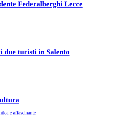
idente Federalberghi Lecce
 due turisti in Salento
cultura
ntica e affascinante