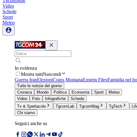
TgcomMag
Video
Schede
Sport
Meteo
In evidenza
Mostra tutti
Nascondi
Guerra Iran
Elezioni
Crans Montana
Epstein Files
Famiglia nel b
Tutte le notizie del giorno
Cronaca
Mondo
Politica
Economia
Sport
Meteo
Video
Foto
Infografiche
Schede
Tv & Spettacolo
TgcomLab
TgcomMag
TgTech
Lif
Chi siamo
Seguici anche su