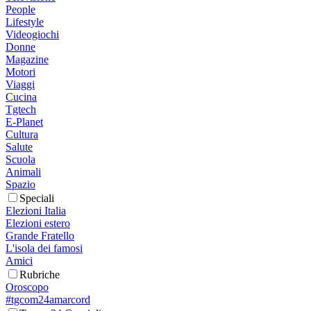
People
Lifestyle
Videogiochi
Donne
Magazine
Motori
Viaggi
Cucina
Tgtech
E-Planet
Cultura
Salute
Scuola
Animali
Spazio
Speciali
Elezioni Italia
Elezioni estero
Grande Fratello
L'isola dei famosi
Amici
Rubriche
Oroscopo
#tgcom24amarcord