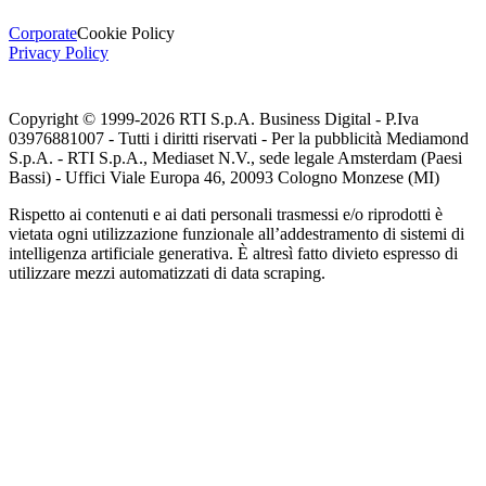
Corporate
Cookie Policy
Privacy Policy
Copyright © 1999-
2026
RTI S.p.A. Business Digital - P.Iva
03976881007 - Tutti i diritti riservati - Per la pubblicità Mediamond
S.p.A. - RTI S.p.A., Mediaset N.V., sede legale Amsterdam (Paesi
Bassi) - Uffici Viale Europa 46, 20093 Cologno Monzese (MI)
Rispetto ai contenuti e ai dati personali trasmessi e/o riprodotti è
vietata ogni utilizzazione funzionale all’addestramento di sistemi di
intelligenza artificiale generativa. È altresì fatto divieto espresso di
utilizzare mezzi automatizzati di data scraping.