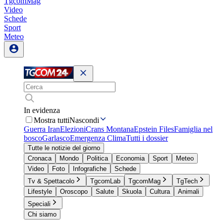
TgcomMag
Video
Schede
Sport
Meteo
In evidenza
Mostra tutti
Nascondi
Guerra Iran
Elezioni
Crans Montana
Epstein Files
Famiglia nel
bosco
Garlasco
Emergenza Clima
Tutti i dossier
Tutte le notizie del giorno
Cronaca
Mondo
Politica
Economia
Sport
Meteo
Video
Foto
Infografiche
Schede
Tv & Spettacolo
TgcomLab
TgcomMag
TgTech
Lifestyle
Oroscopo
Salute
Skuola
Cultura
Animali
Speciali
Chi siamo