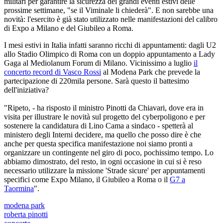
militari per garantire la sicurezza dei grandi eventi estivi delle
prossime settimane, "se il Viminale li chiederà". E non sarebbe una
novità: l'esercito è già stato utilizzato nelle manifestazioni del calibro
di Expo a Milano e del Giubileo a Roma.
I mesi estivi in Italia infatti saranno ricchi di appuntamenti: dagli U2
allo Stadio Olimpico di Roma con un doppio appuntamento a Lady
Gaga al Mediolanum Forum di Milano. Vicinissimo a luglio
il
concerto record di Vasco Rossi
al Modena Park che prevede la
partecipazione di 220mila persone. Sarà questo il battesimo
dell'iniziativa?
"Ripeto, - ha risposto il ministro Pinotti da Chiavari, dove era in
visita per illustrare le novità sul progetto del cyberpoligono e per
sostenere la candidatura di Lino Cama a sindaco - spetterà al
ministero degli Interni decidere, ma quello che posso dire è che
anche per questa specifica manifestazione noi siamo pronti a
organizzare un contingente nel giro di poco, pochissimo tempo. Lo
abbiamo dimostrato, del resto, in ogni occasione in cui si è reso
necessario utilizzare la missione 'Strade sicure' per appuntamenti
specifici come Expo Milano, il Giubileo a Roma o il
G7 a
Taormina
".
modena park
roberta pinotti