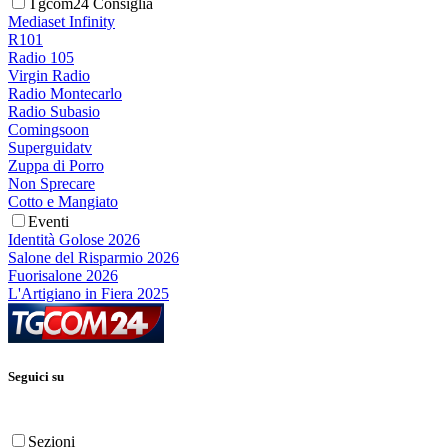
Tgcom24 Consiglia
Mediaset Infinity
R101
Radio 105
Virgin Radio
Radio Montecarlo
Radio Subasio
Comingsoon
Superguidatv
Zuppa di Porro
Non Sprecare
Cotto e Mangiato
Eventi
Identità Golose 2026
Salone del Risparmio 2026
Fuorisalone 2026
L'Artigiano in Fiera 2025
Seguici su
Sezioni