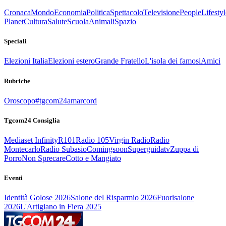
Cronaca
Mondo
Economia
Politica
Spettacolo
Televisione
People
Lifestyl
Planet
Cultura
Salute
Scuola
Animali
Spazio
Speciali
Elezioni Italia
Elezioni estero
Grande Fratello
L'isola dei famosi
Amici
Rubriche
Oroscopo
#tgcom24amarcord
Tgcom24 Consiglia
Mediaset Infinity
R101
Radio 105
Virgin Radio
Radio
Montecarlo
Radio Subasio
Comingsoon
Superguidatv
Zuppa di
Porro
Non Sprecare
Cotto e Mangiato
Eventi
Identità Golose 2026
Salone del Risparmio 2026
Fuorisalone
2026
L'Artigiano in Fiera 2025