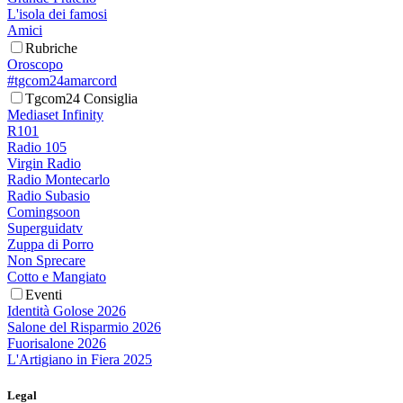
L'isola dei famosi
Amici
Rubriche
Oroscopo
#tgcom24amarcord
Tgcom24 Consiglia
Mediaset Infinity
R101
Radio 105
Virgin Radio
Radio Montecarlo
Radio Subasio
Comingsoon
Superguidatv
Zuppa di Porro
Non Sprecare
Cotto e Mangiato
Eventi
Identità Golose 2026
Salone del Risparmio 2026
Fuorisalone 2026
L'Artigiano in Fiera 2025
Legal