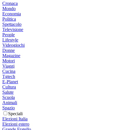
Cronaca
Mondo
Economia
Politica
Spettacolo
Televisione
People
Lifestyle
Videogiochi
Donne
Magazine
Motori
Viaggi
Cucina
Tgtech
E-Planet
Cultura
Salute
Scuola
Animali
Spazio
Speciali
Elezioni Italia
Elezioni estero
Grande Fratello