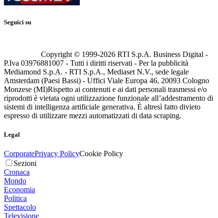
Seguici su
Copyright © 1999-
2026
RTI S.p.A. Business Digital -
P.Iva 03976881007 - Tutti i diritti riservati - Per la pubblicità
Mediamond S.p.A. - RTI S.p.A., Mediaset N.V., sede legale
Amsterdam (Paesi Bassi) - Uffici Viale Europa 46, 20093 Cologno
Monzese (MI)
Rispetto ai contenuti e ai dati personali trasmessi e/o
riprodotti è vietata ogni utilizzazione funzionale all’addestramento di
sistemi di intelligenza artificiale generativa. È altresì fatto divieto
espresso di utilizzare mezzi automatizzati di data scraping.
Legal
Corporate
Privacy Policy
Cookie Policy
Sezioni
Cronaca
Mondo
Economia
Politica
Spettacolo
Televisione