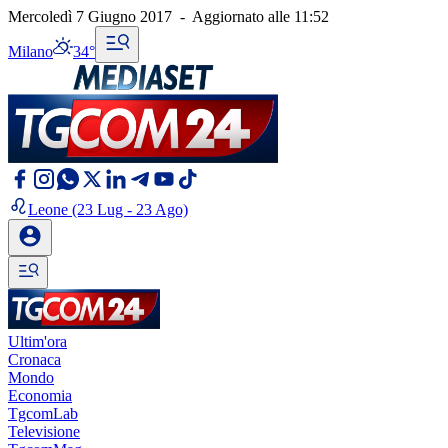
Mercoledì 7 Giugno 2017
-
Aggiornato alle
11:52
Milano
34°
Leone
(23 Lug - 23 Ago)
Ultim'ora
Cronaca
Mondo
Economia
TgcomLab
Televisione