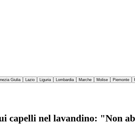
enezia Giulia
Lazio
Liguria
Lombardia
Marche
Molise
Piemonte
sui capelli nel lavandino: "Non a