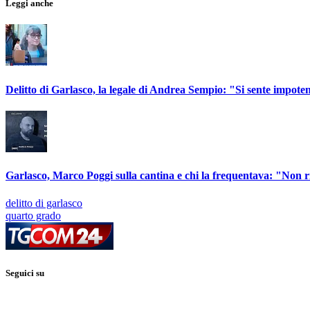
Leggi anche
Delitto di Garlasco, la legale di Andrea Sempio: "Si sente impote
Garlasco, Marco Poggi sulla cantina e chi la frequentava: "Non 
delitto di garlasco
quarto grado
Seguici su