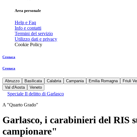
Area personale
Help e Faq
Info e contatti
Termini del servizio
Utilizzo dati e privacy
Cookie Policy
Cronaca
Cronaca
Abruzzo
Basilicata
Calabria
Campania
Emilia Romagna
Friuli V
Val d'Aosta
Veneto
Speciale Il delitto di Garlasco
A "Quarto Grado"
Garlasco, i carabinieri del RIS 
campionare"