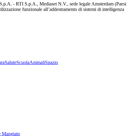
d S.p.A. - RTI S.p.A., Mediaset N.V., sede legale Amsterdam (Paesi
utilizzazione funzionale all’addestramento di sistemi di intelligenza
ura
Salute
Scuola
Animali
Spazio
e Mangiato