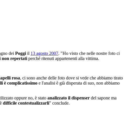
agno dei
Poggi
il
13 agosto 2007
. "Ho visto che nelle nostre foto ci
i
non repertati
perché ritenuti appartenenti alla vittima.
capelli rosa
, ci sono anche delle foto dove si vede che abbiamo tirato
elli è complicatissimo
e l'analisi è già disperata di suo, non abbiamo
tilizzato oppure no, è stato
analizzato il dispenser
del sapone ma
 è
difficile contestualizzarli
" conclude.