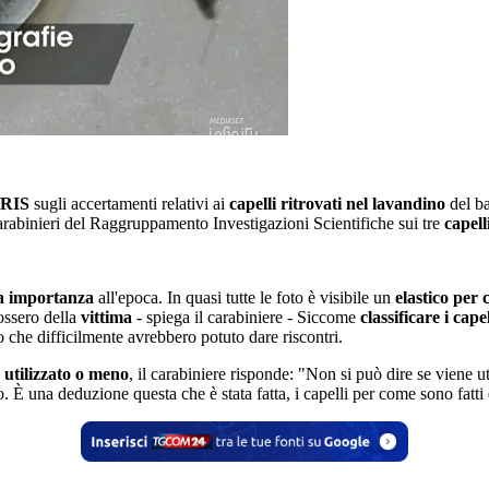
l RIS
sugli accertamenti relativi ai
capelli ritrovati nel lavandino
del b
arabinieri del Raggruppamento Investigazioni Scientifiche sui tre
capell
a importanza
all'epoca. In quasi tutte le foto è visibile un
elastico per 
ossero della
vittima
- spiega il carabiniere - Siccome
classificare i cap
do che difficilmente avrebbero potuto dare riscontri.
e utilizzato o meno
, il carabiniere risponde: "Non si può dire se viene u
. È una deduzione questa che è stata fatta, i capelli per come sono fatti