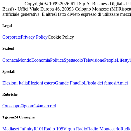
Copyright © 1999-
2026
RTI S.p.A. Business Digital - P.I
Bassi) - Uffici Viale Europa 46, 20093 Cologno Monzese (MI)
Rispett
artificiale generativa. È altresì fatto divieto espresso di utilizzare mez
Legal
Corporate
Privacy Policy
Cookie Policy
Sezioni
Cronaca
Mondo
Economia
Politica
Spettacolo
Televisione
People
Lifestyl
Speciali
Elezioni Italia
Elezioni estero
Grande Fratello
L'isola dei famosi
Amici
Rubriche
Oroscopo
#tgcom24amarcord
Tgcom24 Consiglia
Mediaset Infinity
R101
Radio 105
Virgin Radio
Radio Montecarlo
Radio