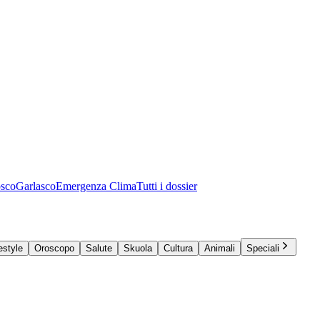
osco
Garlasco
Emergenza Clima
Tutti i dossier
estyle
Oroscopo
Salute
Skuola
Cultura
Animali
Speciali