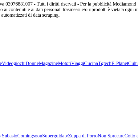
va 03976881007 - Tutti i diritti riservati - Per la pubblicità Mediamon
o ai contenuti e ai dati personali trasmessi e/o riprodotti è vietata ogni 
zi automatizzati di data scraping.
e
Videogiochi
Donne
Magazine
Motori
Viaggi
Cucina
Tgtech
E-Planet
Cult
 Subasio
Comingsoon
Superguidatv
Zuppa di Porro
Non Sprecare
Cotto 