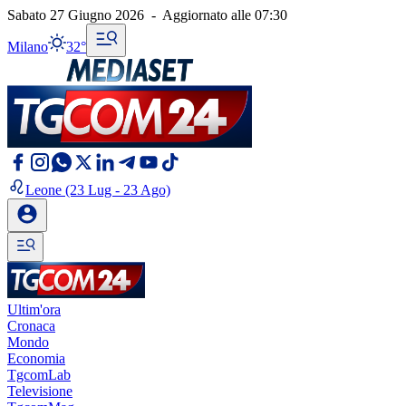
Sabato 27 Giugno 2026
-
Aggiornato alle
07:30
Milano
32°
Leone
(23 Lug - 23 Ago)
Ultim'ora
Cronaca
Mondo
Economia
TgcomLab
Televisione