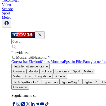
TgcomMag
Video
Schede
Sport
Meteo
In evidenza
Mostra tutti
Nascondi
Guerra Iran
Elezioni
Crans Montana
Epstein Files
Famiglia nel b
Tutte le notizie del giorno
Cronaca
Mondo
Politica
Economia
Sport
Meteo
Video
Foto
Infografiche
Schede
Tv & Spettacolo
TgcomLab
TgcomMag
TgTech
Lif
Chi siamo
Seguici anche su