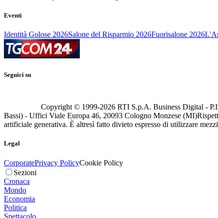
Eventi
Identità Golose 2026
Salone del Risparmio 2026
Fuorisalone 2026
L'Ar
Seguici su
Copyright © 1999-
2026
RTI S.p.A. Business Digital - P.I
Bassi) - Uffici Viale Europa 46, 20093 Cologno Monzese (MI)
Rispett
artificiale generativa. È altresì fatto divieto espresso di utilizzare mez
Legal
Corporate
Privacy Policy
Cookie Policy
Sezioni
Cronaca
Mondo
Economia
Politica
Spettacolo