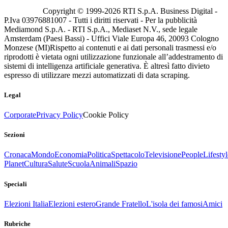
Copyright © 1999-
2026
RTI S.p.A. Business Digital -
P.Iva 03976881007 - Tutti i diritti riservati - Per la pubblicità
Mediamond S.p.A. - RTI S.p.A., Mediaset N.V., sede legale
Amsterdam (Paesi Bassi) - Uffici Viale Europa 46, 20093 Cologno
Monzese (MI)
Rispetto ai contenuti e ai dati personali trasmessi e/o
riprodotti è vietata ogni utilizzazione funzionale all’addestramento di
sistemi di intelligenza artificiale generativa. È altresì fatto divieto
espresso di utilizzare mezzi automatizzati di data scraping.
Legal
Corporate
Privacy Policy
Cookie Policy
Sezioni
Cronaca
Mondo
Economia
Politica
Spettacolo
Televisione
People
Lifestyl
Planet
Cultura
Salute
Scuola
Animali
Spazio
Speciali
Elezioni Italia
Elezioni estero
Grande Fratello
L'isola dei famosi
Amici
Rubriche