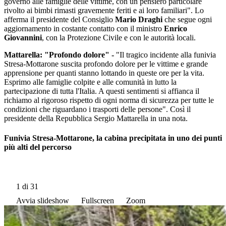
governo alle famiglie delle vittime, con un pensiero particolare
rivolto ai bimbi rimasti gravemente feriti e ai loro familiari". Lo
afferma il presidente del Consiglio
Mario Draghi
che segue ogni
aggiornamento in costante contatto con il ministro
Enrico
Giovannini
, con la Protezione Civile e con le autorità locali.
Mattarella: "Profondo dolore" -
"Il tragico incidente alla funivia
Stresa-Mottarone suscita profondo dolore per le vittime e grande
apprensione per quanti stanno lottando in queste ore per la vita.
Esprimo alle famiglie colpite e alle comunità in lutto la
partecipazione di tutta l'Italia. A questi sentimenti si affianca il
richiamo al rigoroso rispetto di ogni norma di sicurezza per tutte le
condizioni che riguardano i trasporti delle persone". Così il
presidente della Repubblica Sergio Mattarella in una nota.
Funivia Stresa-Mottarone, la cabina precipitata in uno dei punti
più alti del percorso
1
di 31
Avvia slideshow
Fullscreen
Zoom