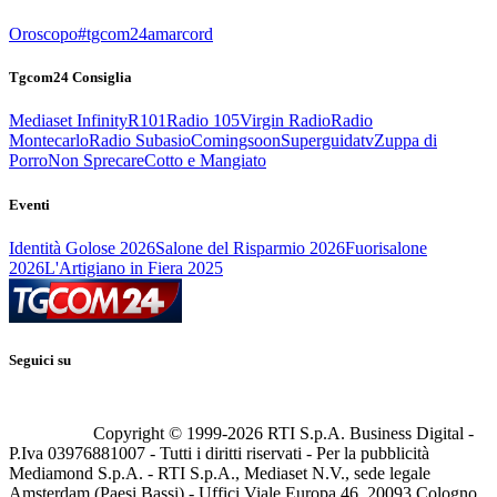
Oroscopo
#tgcom24amarcord
Tgcom24 Consiglia
Mediaset Infinity
R101
Radio 105
Virgin Radio
Radio
Montecarlo
Radio Subasio
Comingsoon
Superguidatv
Zuppa di
Porro
Non Sprecare
Cotto e Mangiato
Eventi
Identità Golose 2026
Salone del Risparmio 2026
Fuorisalone
2026
L'Artigiano in Fiera 2025
Seguici su
Copyright © 1999-
2026
RTI S.p.A. Business Digital -
P.Iva 03976881007 - Tutti i diritti riservati - Per la pubblicità
Mediamond S.p.A. - RTI S.p.A., Mediaset N.V., sede legale
Amsterdam (Paesi Bassi) - Uffici Viale Europa 46, 20093 Cologno