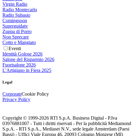
Virgin Radio
Radio Montecarlo
Radio Subasio
Comingsoon
Superguidatv
Zuppa di Porro
Non Sprecare
Cotto e Mangiato
Eventi
Identità Golose 2026
Salone del Risparmio 2026
Fuorisalone 2026
L'Artigiano in Fiera 2025
Legal
Corporate
Cookie Policy
Privacy Policy
Copyright © 1999-
2026
RTI S.p.A. Business Digital - P.Iva
03976881007 - Tutti i diritti riservati - Per la pubblicità Mediamond
S.p.A. - RTI S.p.A., Mediaset N.V., sede legale Amsterdam (Paesi
Bassi) - Uffici Viale Europa 46, 20093 Cologno Monzese (MI)