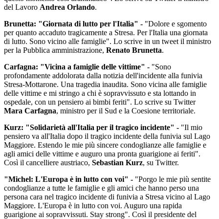
del Lavoro
Andrea Orlando
.
Brunetta: "Giornata di lutto per l'Italia" -
"Dolore e sgomento
per quanto accaduto tragicamente a Stresa. Per l'Italia una giornata
di lutto. Sono vicino alle famiglie". Lo scrive in un tweet il ministro
per la Pubblica amministrazione,
Renato Brunetta
.
Carfagna: "Vicina a famiglie delle vittime" -
"Sono
profondamente addolorata dalla notizia dell'incidente alla funivia
Stresa-Mottarone. Una tragedia inaudita. Sono vicina alle famiglie
delle vittime e mi stringo a chi è sopravvissuto e sta lottando in
ospedale, con un pensiero ai bimbi feriti". Lo scrive su Twitter
Mara Carfagna
, ministro per il Sud e la Coesione territoriale.
Kurz: "Solidarietà all'Italia per il tragico incidente" -
"Il mio
pensiero va all'Italia dopo il tragico incidente della funivia sul Lago
Maggiore. Estendo le mie più sincere condoglianze alle famiglie e
agli amici delle vittime e auguro una pronta guarigione ai feriti".
Così il cancelliere austriaco,
Sebastian Kurz
, su Twitter.
"Michel: L'Europa è in lutto con voi" -
"Porgo le mie più sentite
condoglianze a tutte le famiglie e gli amici che hanno perso una
persona cara nel tragico incidente di funivia a Stresa vicino al Lago
Maggiore. L'Europa è in lutto con voi. Auguro una rapida
guarigione ai sopravvissuti. Stay strong". Così il presidente del