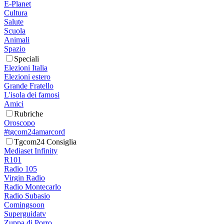
E-Planet
Cultura
Salute
Scuola
Animali
Spazio
Speciali
Elezioni Italia
Elezioni estero
Grande Fratello
L'isola dei famosi
Amici
Rubriche
Oroscopo
#tgcom24amarcord
Tgcom24 Consiglia
Mediaset Infinity
R101
Radio 105
Virgin Radio
Radio Montecarlo
Radio Subasio
Comingsoon
Superguidatv
Zuppa di Porro