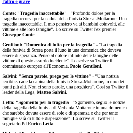
l'altro è grave
Conte: "Tragedia inaccettabile" -
"Profondo dolore per la
tragedia occorsa per la caduta della funivia Stresa -Mottarone. Una
tragedia inaccettabile. Il mio pensiero va ai bambini coinvolti, alle
vittime e alle loro famiglie". Lo scrive su Twitter l'ex premier
Giuseppe Conte
.
Gentiloni: "Domenica di lutto per la tragedia" -
"La tragedia
della funivia di Stresa porta il lutto in una domenica che doveva
essere di speranza. Penso al dolore infinito delle famiglie delle
vittime di questo assurdo incidente". Lo scrive su Twitter il
commissario europeo all'Economia,
Paolo Gentiloni
.
Salvini: "Senza parole, prego per le vittime" -
"Una notizia
terribile: cade la cabina della funivia Stresa-Mottarone, in uno dei
punti più alti. Non ci sono parole, una preghiera". Così su Twitter il
leader della Lega,
Matteo Salvini
.
Letta: "Sgomento per la tragedia -
"Sgomento, seguo le notizie
della tragedia della funivia di Verbania Mottarone in una domenica
che sarebbe dovuta essere di sole e di speranza e che per tante
famiglie sarà di lutto e disperazione". Lo scrive su Twitter il
segretario Pd
Enrico Letta
.