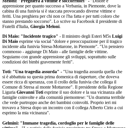
Meloni: "Preghiera a vittime e soccorritori" -
"Dolore e
apprensione per quanto successo a Verbania, in Piemonte, dove la
cabina di una funivia si è staccata provocando diverse vittime e
feriti. Una preghiera per chi non ce l'ha fatta e per tutti coloro che
stanno prestando soccorso". Lo scrive su Facebook il presidente di
Fratelli d'Italia,
Giorgia Meloni
.
Di Maio: "Incidente tragico"
- Il ministro degli Esteri M5s
Luigi
Di Maio
esprime via social "dolore e preoccupazione per il tragico
incidente alla funivia Stresa-Mottarone, in Piemonte". "Un pensiero
commosso - aggiunge Di Maio - alle famiglie delle vittime.
Seguiamo con grande apprensione gli sviluppi, soprattutto sulle
condizioni dei bimbi gravemente feriti".
Toti: "Una tragedia assurda" -
"Una tragedia assurda quella che
si è abbattuta su questa prima domenica di riaperture, che doveva
essere ricca di speranza, con il crollo della funivia che collega il
Comune di Stresa al monte Mottarone". Il presidente della Regione
Liguria
Giovanni Toti
esprime il suo dolore e la sua vicinanza alle
famiglie coinvolte e alla comunità piemontese: "Un dramma terribile
che vede purtroppo anche dei bambini coinvolti. Proprio ieri mi
trovavo a Stresa dopo un incontro con il collega Alberto Cirio a cui
esprimo la mia vicinanza".
Gelmini: "Immane tragedia, cordoglio per le famiglie delle