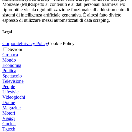
Monzese (MI)
Rispetto ai contenuti e ai dati personali trasmessi e/o
riprodotti è vietata ogni utilizzazione funzionale all’addestramento di
sistemi di intelligenza artificiale generativa. È altresì fatto divieto
espresso di utilizzare mezzi automatizzati di data scraping.
Legal
Corporate
Privacy Policy
Cookie Policy
Sezioni
Cronaca
Mondo
Economia
Politica
Spettacolo
Televisione
People
Lifestyle
Videogiochi
Donne
Magazine
Motori
Viaggi
Cucina
Tgtech