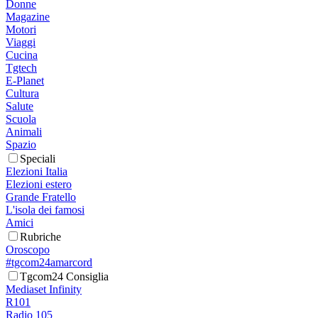
Donne
Magazine
Motori
Viaggi
Cucina
Tgtech
E-Planet
Cultura
Salute
Scuola
Animali
Spazio
Speciali
Elezioni Italia
Elezioni estero
Grande Fratello
L'isola dei famosi
Amici
Rubriche
Oroscopo
#tgcom24amarcord
Tgcom24 Consiglia
Mediaset Infinity
R101
Radio 105