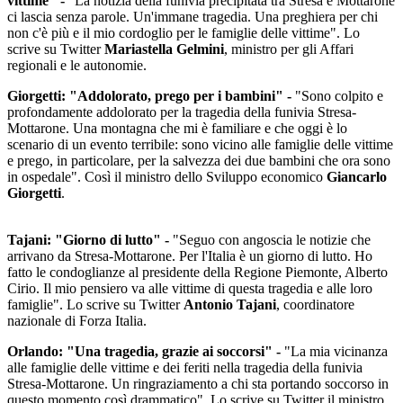
vittime" -
"La notizia della funivia precipitata tra Stresa e Mottarone
ci lascia senza parole. Un'immane tragedia. Una preghiera per chi
non c'è più e il mio cordoglio per le famiglie delle vittime". Lo
scrive su Twitter
Mariastella Gelmini
, ministro per gli Affari
regionali e le autonomie.
Giorgetti: "Addolorato, prego per i bambini" -
"Sono colpito e
profondamente addolorato per la tragedia della funivia Stresa-
Mottarone. Una montagna che mi è familiare e che oggi è lo
scenario di un evento terribile: sono vicino alle famiglie delle vittime
e prego, in particolare, per la salvezza dei due bambini che ora sono
in ospedale". Così il ministro dello Sviluppo economico
Giancarlo
Giorgetti
.
Tajani: "Giorno di lutto" -
"Seguo con angoscia le notizie che
arrivano da Stresa-Mottarone. Per l'Italia è un giorno di lutto. Ho
fatto le condoglianze al presidente della Regione Piemonte, Alberto
Cirio. Il mio pensiero va alle vittime di questa tragedia e alle loro
famiglie". Lo scrive su Twitter
Antonio Tajani
, coordinatore
nazionale di Forza Italia.
Orlando: "Una tragedia, grazie ai soccorsi" -
"La mia vicinanza
alle famiglie delle vittime e dei feriti nella tragedia della funivia
Stresa-Mottarone. Un ringraziamento a chi sta portando soccorso in
questo momento così drammatico". Lo scrive su Twitter il ministro