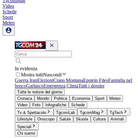
TgcomMag
Video
Schede
Sport
Meteo
In evidenza
Mostra tutti
Nascondi
Guerra Iran
Elezioni
Crans Montana
Epstein Files
Famiglia nel
bosco
Garlasco
Emergenza Clima
Tutti i dossier
Tutte le notizie del giorno
Cronaca
Mondo
Politica
Economia
Sport
Meteo
Video
Foto
Infografiche
Schede
Tv & Spettacolo
TgcomLab
TgcomMag
TgTech
Lifestyle
Oroscopo
Salute
Skuola
Cultura
Animali
Speciali
Chi siamo