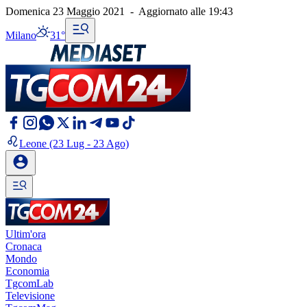
Domenica 23 Maggio 2021
-
Aggiornato alle
19:43
Milano
31°
Leone
(23 Lug - 23 Ago)
Ultim'ora
Cronaca
Mondo
Economia
TgcomLab
Televisione