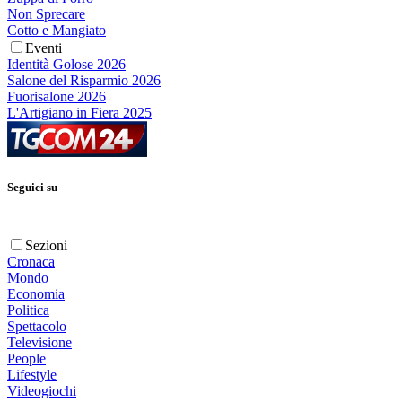
Non Sprecare
Cotto e Mangiato
Eventi
Identità Golose 2026
Salone del Risparmio 2026
Fuorisalone 2026
L'Artigiano in Fiera 2025
Seguici su
Sezioni
Cronaca
Mondo
Economia
Politica
Spettacolo
Televisione
People
Lifestyle
Videogiochi