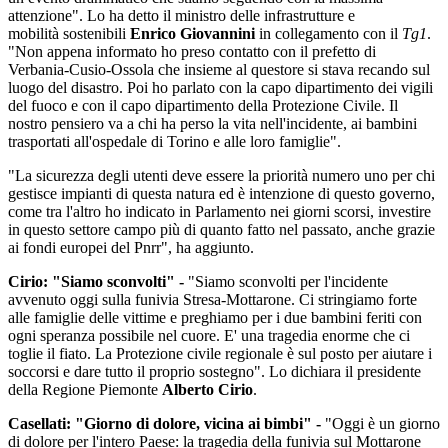
attenzione". Lo ha detto il ministro delle infrastrutture e
mobilità sostenibili
Enrico Giovannini
in collegamento con il
Tg1
.
"Non appena informato ho preso contatto con il prefetto di
Verbania-Cusio-Ossola che insieme al questore si stava recando sul
luogo del disastro. Poi ho parlato con la capo dipartimento dei vigili
del fuoco e con il capo dipartimento della Protezione Civile. Il
nostro pensiero va a chi ha perso la vita nell'incidente, ai bambini
trasportati all'ospedale di Torino e alle loro famiglie".
"La sicurezza degli utenti deve essere la priorità numero uno per chi
gestisce impianti di questa natura ed è intenzione di questo governo,
come tra l'altro ho indicato in Parlamento nei giorni scorsi, investire
in questo settore campo più di quanto fatto nel passato, anche grazie
ai fondi europei del Pnrr", ha aggiunto.
Cirio: "Siamo sconvolti" -
"Siamo sconvolti per l'incidente
avvenuto oggi sulla funivia Stresa-Mottarone. Ci stringiamo forte
alle famiglie delle vittime e preghiamo per i due bambini feriti con
ogni speranza possibile nel cuore. E' una tragedia enorme che ci
toglie il fiato. La Protezione civile regionale è sul posto per aiutare i
soccorsi e dare tutto il proprio sostegno". Lo dichiara il presidente
della Regione Piemonte
Alberto Cirio
.
Casellati: "Giorno di dolore, vicina ai bimbi" -
"Oggi è un giorno
di dolore per l'intero Paese: la tragedia della funivia sul Mottarone