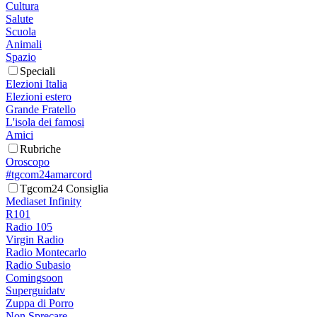
Cultura
Salute
Scuola
Animali
Spazio
Speciali
Elezioni Italia
Elezioni estero
Grande Fratello
L'isola dei famosi
Amici
Rubriche
Oroscopo
#tgcom24amarcord
Tgcom24 Consiglia
Mediaset Infinity
R101
Radio 105
Virgin Radio
Radio Montecarlo
Radio Subasio
Comingsoon
Superguidatv
Zuppa di Porro
Non Sprecare