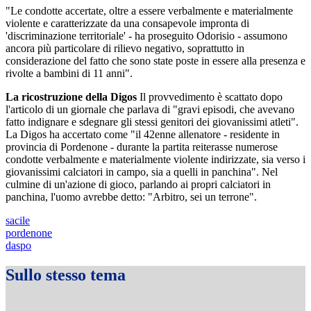
"Le condotte accertate, oltre a essere verbalmente e materialmente
violente e caratterizzate da una consapevole impronta di
'discriminazione territoriale' - ha proseguito Odorisio - assumono
ancora più particolare di rilievo negativo, soprattutto in
considerazione del fatto che sono state poste in essere alla presenza e
rivolte a bambini di 11 anni".
La ricostruzione della Digos
Il provvedimento è scattato dopo
l'articolo di un giornale che parlava di "gravi episodi, che avevano
fatto indignare e sdegnare gli stessi genitori dei giovanissimi atleti".
La Digos ha accertato come "il 42enne allenatore - residente in
provincia di Pordenone - durante la partita reiterasse numerose
condotte verbalmente e materialmente violente indirizzate, sia verso i
giovanissimi calciatori in campo, sia a quelli in panchina". Nel
culmine di un'azione di gioco, parlando ai propri calciatori in
panchina, l'uomo avrebbe detto: "Arbitro, sei un terrone".
sacile
pordenone
daspo
Sullo stesso tema