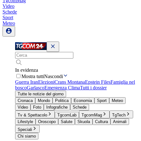
TgcomMag
Video
Schede
Sport
Meteo
In evidenza
Mostra tutti
Nascondi
Guerra Iran
Elezioni
Crans Montana
Epstein Files
Famiglia nel
bosco
Garlasco
Emergenza Clima
Tutti i dossier
Tutte le notizie del giorno
Cronaca
Mondo
Politica
Economia
Sport
Meteo
Video
Foto
Infografiche
Schede
Tv & Spettacolo
TgcomLab
TgcomMag
TgTech
Lifestyle
Oroscopo
Salute
Skuola
Cultura
Animali
Speciali
Chi siamo