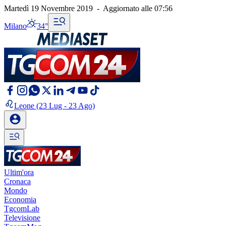
Martedì 19 Novembre 2019
-
Aggiornato alle
07:56
Milano
34°
Leone
(23 Lug - 23 Ago)
Ultim'ora
Cronaca
Mondo
Economia
TgcomLab
Televisione