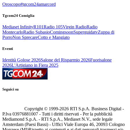
Oroscopo
#tgcom24amarcord
Tgcom24 Consiglia
Mediaset Infinity
R101
Radio 105
Virgin Radio
Radio
Montecarlo
Radio Subasio
Comingsoon
Superguidatv
Zuppa di
Porro
Non Sprecare
Cotto e Mangiato
Eventi
Identità Golose 2026
Salone del Risparmio 2026
Fuorisalone
2026
L'Artigiano in Fiera 2025
Seguici su
Copyright © 1999-
2026
RTI S.p.A. Business Digital -
P.Iva 03976881007 - Tutti i diritti riservati - Per la pubblicità
Mediamond S.p.A. - RTI S.p.A., Mediaset N.V., sede legale
Amsterdam (Paesi Bassi) - Uffici Viale Europa 46, 20093 Cologno
Monzese (MI)
Rispetto ai contenuti e ai dati personali trasmessi e/o