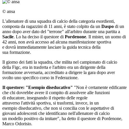
© ansa
L'allenatore di una squadra di calcio della categoria esordienti,
composta da ragazzini di 11 anni, è stato colpito da un
Daspo
di un
anno dopo aver dato del "terrone" all'arbitro durante una partita a
Sacile
. Lo ha deciso il questore di
Pordenone
. Il mister, un uomo di
42 anni, non avrà accesso ad alcuna manifestazione sportiva
e dovrà immediatamente lasciare la guida tecnica della
sua formazione.
Il giorno dei fatti la squadra, che milita nel campionato di calcio
della Figc, era in trasferta e l'arbitro era un dirigente della
formazione avversaria, accreditato a dirigere la gara dopo aver
svolto uno specifico corso in Federazione.
Il questore: "Esempio diseducativo"
"Non è certamente edificante
che chi dovrebbe avere il compito di assolvere alle funzioni
di educatore, insegnando il rispetto delle regole
attraverso l'attività sportiva, si trasformi, invece, in un
esempio diseducativo, che non si concilia con le aspettative di
giovani adolescenti che identificano nell'allenatore di calcio
un modello positivo da imitare", ha detto il questore di Pordenone,
Marco Odorisio.