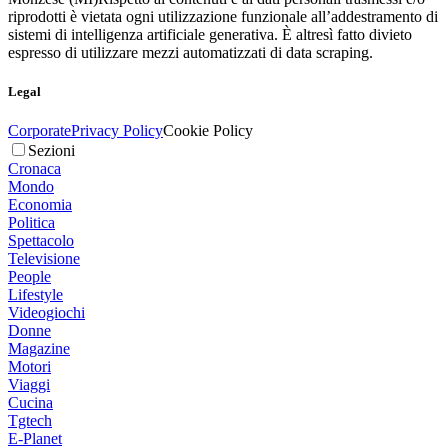
riprodotti è vietata ogni utilizzazione funzionale all’addestramento di
sistemi di intelligenza artificiale generativa. È altresì fatto divieto
espresso di utilizzare mezzi automatizzati di data scraping.
Legal
Corporate
Privacy Policy
Cookie Policy
Sezioni
Cronaca
Mondo
Economia
Politica
Spettacolo
Televisione
People
Lifestyle
Videogiochi
Donne
Magazine
Motori
Viaggi
Cucina
Tgtech
E-Planet