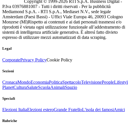
Copyright © 1999-
2026
RTI S.p.A. Business Digital -
P.Iva 03976881007 - Tutti i diritti riservati - Per la pubblicità
Mediamond S.p.A. - RTI S.p.A., Mediaset N.V., sede legale
Amsterdam (Paesi Bassi) - Uffici Viale Europa 46, 20093 Cologno
Monzese (MI)
Rispetto ai contenuti e ai dati personali trasmessi e/o
riprodotti è vietata ogni utilizzazione funzionale all’addestramento di
sistemi di intelligenza artificiale generativa. È altresì fatto divieto
espresso di utilizzare mezzi automatizzati di data scraping.
Legal
Corporate
Privacy Policy
Cookie Policy
Sezioni
Cronaca
Mondo
Economia
Politica
Spettacolo
Televisione
People
Lifestyl
Planet
Cultura
Salute
Scuola
Animali
Spazio
Speciali
Elezioni Italia
Elezioni estero
Grande Fratello
L'isola dei famosi
Amici
Rubriche