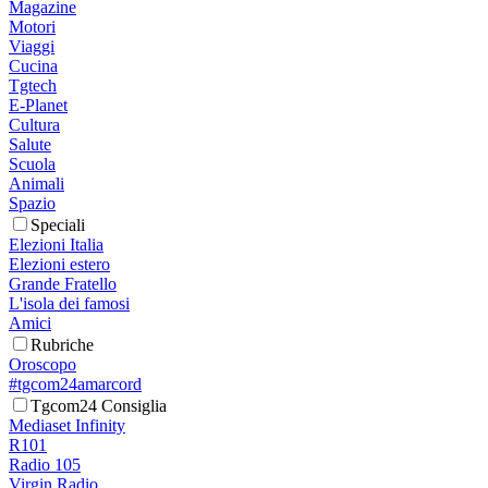
Magazine
Motori
Viaggi
Cucina
Tgtech
E-Planet
Cultura
Salute
Scuola
Animali
Spazio
Speciali
Elezioni Italia
Elezioni estero
Grande Fratello
L'isola dei famosi
Amici
Rubriche
Oroscopo
#tgcom24amarcord
Tgcom24 Consiglia
Mediaset Infinity
R101
Radio 105
Virgin Radio