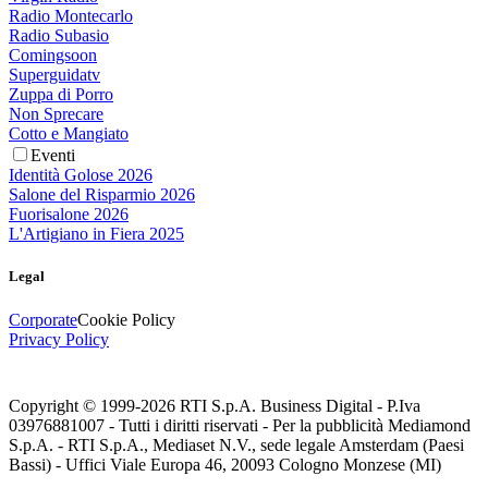
Radio Montecarlo
Radio Subasio
Comingsoon
Superguidatv
Zuppa di Porro
Non Sprecare
Cotto e Mangiato
Eventi
Identità Golose 2026
Salone del Risparmio 2026
Fuorisalone 2026
L'Artigiano in Fiera 2025
Legal
Corporate
Cookie Policy
Privacy Policy
Copyright © 1999-
2026
RTI S.p.A. Business Digital - P.Iva
03976881007 - Tutti i diritti riservati - Per la pubblicità Mediamond
S.p.A. - RTI S.p.A., Mediaset N.V., sede legale Amsterdam (Paesi
Bassi) - Uffici Viale Europa 46, 20093 Cologno Monzese (MI)