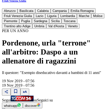
Friuli Venezia Giulia
Abruzzo
Basilicata
Calabria
Campania
Emilia Romagna
Friuli Venezia Giulia
Lazio
Liguria
Lombardia
Marche
Molise
Piemonte
Puglia
Sardegna
Sicilia
Toscana
Trentino alto Adige
Umbria
Val d'Aosta
Veneto
PER UN ANNO
Pordenone, urla "terrone"
all'arbitro: Daspo a un
allenatore di ragazzini
Il questore: "Esempio diseducativo davanti a bambini di 11 anni"
19 Nov 2019 - 07:56
19 Nov 2019 - 07:56
Segui
su
Seguici su
whatsapp
discover