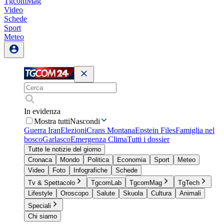
TgcomMag
Video
Schede
Sport
Meteo
In evidenza
Mostra tutti
Nascondi
Guerra Iran
Elezioni
Crans Montana
Epstein Files
Famiglia nel
bosco
Garlasco
Emergenza Clima
Tutti i dossier
Tutte le notizie del giorno
Cronaca
Mondo
Politica
Economia
Sport
Meteo
Video
Foto
Infografiche
Schede
Tv & Spettacolo
TgcomLab
TgcomMag
TgTech
Lifestyle
Oroscopo
Salute
Skuola
Cultura
Animali
Speciali
Chi siamo