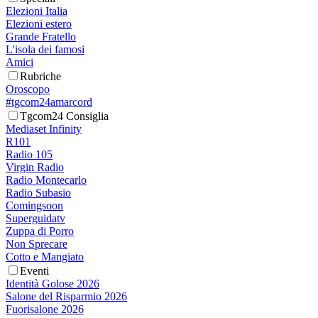
Elezioni Italia
Elezioni estero
Grande Fratello
L'isola dei famosi
Amici
Rubriche
Oroscopo
#tgcom24amarcord
Tgcom24 Consiglia
Mediaset Infinity
R101
Radio 105
Virgin Radio
Radio Montecarlo
Radio Subasio
Comingsoon
Superguidatv
Zuppa di Porro
Non Sprecare
Cotto e Mangiato
Eventi
Identità Golose 2026
Salone del Risparmio 2026
Fuorisalone 2026