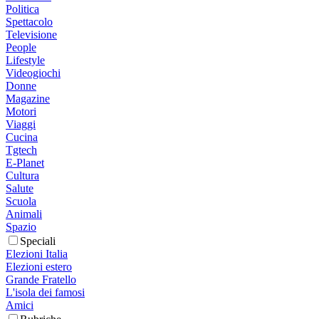
Politica
Spettacolo
Televisione
People
Lifestyle
Videogiochi
Donne
Magazine
Motori
Viaggi
Cucina
Tgtech
E-Planet
Cultura
Salute
Scuola
Animali
Spazio
Speciali
Elezioni Italia
Elezioni estero
Grande Fratello
L'isola dei famosi
Amici