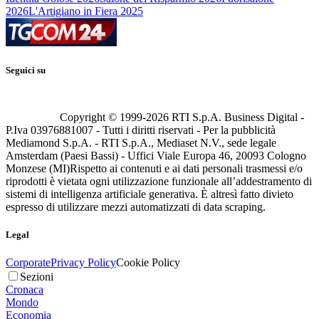
2026
L'Artigiano in Fiera 2025
Seguici su
Copyright © 1999-
2026
RTI S.p.A. Business Digital -
P.Iva 03976881007 - Tutti i diritti riservati - Per la pubblicità
Mediamond S.p.A. - RTI S.p.A., Mediaset N.V., sede legale
Amsterdam (Paesi Bassi) - Uffici Viale Europa 46, 20093 Cologno
Monzese (MI)
Rispetto ai contenuti e ai dati personali trasmessi e/o
riprodotti è vietata ogni utilizzazione funzionale all’addestramento di
sistemi di intelligenza artificiale generativa. È altresì fatto divieto
espresso di utilizzare mezzi automatizzati di data scraping.
Legal
Corporate
Privacy Policy
Cookie Policy
Sezioni
Cronaca
Mondo
Economia