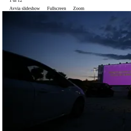
1
di 12
Avvia slideshow
Fullscreen
Zoom