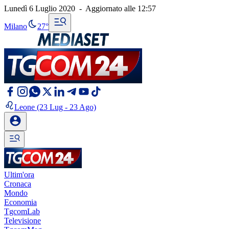
Lunedì 6 Luglio 2020
-
Aggiornato alle
12:57
Milano
27°
Leone
(23 Lug - 23 Ago)
Ultim'ora
Cronaca
Mondo
Economia
TgcomLab
Televisione