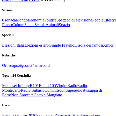
Sezioni
Cronaca
Mondo
Economia
Politica
Spettacolo
Televisione
People
Lifestyl
Planet
Cultura
Salute
Scuola
Animali
Spazio
Speciali
Elezioni Italia
Elezioni estero
Grande Fratello
L'isola dei famosi
Amici
Rubriche
Oroscopo
#tgcom24amarcord
Tgcom24 Consiglia
Mediaset Infinity
R101
Radio 105
Virgin Radio
Radio
Montecarlo
Radio Subasio
Comingsoon
Superguidatv
Zuppa di
Porro
Non Sprecare
Cotto e Mangiato
Eventi
Identità Golose 2026
Salone del Risparmio 2026
Fuorisalone