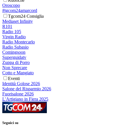
Rubriche
Oroscopo
#tgcom24amarcord
Tgcom24 Consiglia
Mediaset Infinity
R101
Radio 105
Virgin Radio
Radio Montecarlo
Radio Subasio
Comingsoon
Superguidatv
Zuppa di Porro
Non Sprecare
Cotto e Mangiato
Eventi
Identità Golose 2026
Salone del Risparmio 2026
Fuorisalone 2026
L'Artigiano in Fiera 2025
Seguici su