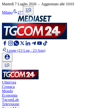
Martedì 7 Luglio 2026
-
Aggiornato alle
10:01
Milano
27°
Leone
(23 Lug - 23 Ago)
Ultim'ora
Cronaca
Mondo
Economia
TgcomLab
Televisione