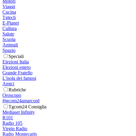
Motori
Viaggi
Cucina
Tgtech
E-Planet
Cultura
Salute
Scuola
Animali
Spazio
Speciali
Elezioni Italia
Elezioni estero
Grande Fratello
L'isola dei famosi
Amici
Rubriche
Oroscopo
#tgcom24amarcord
Tgcom24 Consiglia
Mediaset Infinity
R101
Radio 105
Virgin Radio
Radio Montecarlo