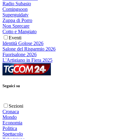
Radio Subasio
Comingsoon
Superguidatv
Zuppa di Porro
Non Sprecare
Cotto e Mangiato
Eventi
Identità Golose 2026
Salone del Risparmio 2026
Fuorisalone 2026
L'Artigiano in Fiera 2025
Seguici su
Sezioni
Cronaca
Mondo
Economia
Politica
Spettacolo