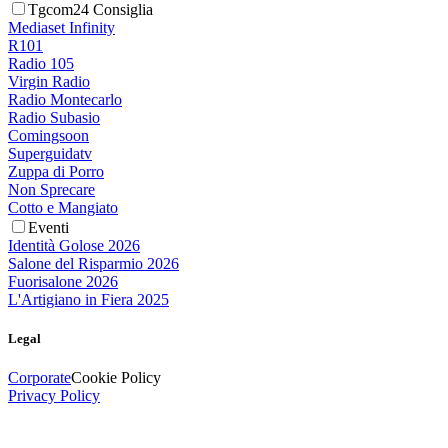
Tgcom24 Consiglia
Mediaset Infinity
R101
Radio 105
Virgin Radio
Radio Montecarlo
Radio Subasio
Comingsoon
Superguidatv
Zuppa di Porro
Non Sprecare
Cotto e Mangiato
Eventi
Identità Golose 2026
Salone del Risparmio 2026
Fuorisalone 2026
L'Artigiano in Fiera 2025
Legal
Corporate
Cookie Policy
Privacy Policy