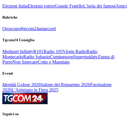
Elezioni Italia
Elezioni estero
Grande Fratello
L'isola dei famosi
Amici
Rubriche
Oroscopo
#tgcom24amarcord
Tgcom24 Consiglia
Mediaset Infinity
R101
Radio 105
Virgin Radio
Radio
Montecarlo
Radio Subasio
Comingsoon
Superguidatv
Zuppa di
Porro
Non Sprecare
Cotto e Mangiato
Eventi
Identità Golose 2026
Salone del Risparmio 2026
Fuorisalone
2026
L'Artigiano in Fiera 2025
Seguici su