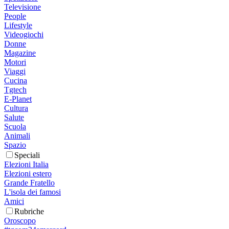
Televisione
People
Lifestyle
Videogiochi
Donne
Magazine
Motori
Viaggi
Cucina
Tgtech
E-Planet
Cultura
Salute
Scuola
Animali
Spazio
Speciali
Elezioni Italia
Elezioni estero
Grande Fratello
L'isola dei famosi
Amici
Rubriche
Oroscopo