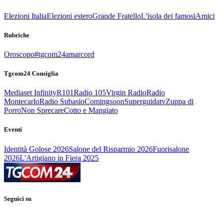
Elezioni Italia
Elezioni estero
Grande Fratello
L'isola dei famosi
Amici
Rubriche
Oroscopo
#tgcom24amarcord
Tgcom24 Consiglia
Mediaset Infinity
R101
Radio 105
Virgin Radio
Radio
Montecarlo
Radio Subasio
Comingsoon
Superguidatv
Zuppa di
Porro
Non Sprecare
Cotto e Mangiato
Eventi
Identità Golose 2026
Salone del Risparmio 2026
Fuorisalone
2026
L'Artigiano in Fiera 2025
Seguici su