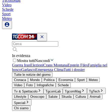
TgcomMag
Video
Schede
Sport
Meteo
In evidenza
Mostra tutti
Nascondi
Guerra Iran
Elezioni
Crans Montana
Epstein Files
Famiglia nel
bosco
Garlasco
Emergenza Clima
Tutti i dossier
Tutte le notizie del giorno
Cronaca
Mondo
Politica
Economia
Sport
Meteo
Video
Foto
Infografiche
Schede
Tv & Spettacolo
TgcomLab
TgcomMag
TgTech
Lifestyle
Oroscopo
Salute
Skuola
Cultura
Animali
Speciali
Chi siamo