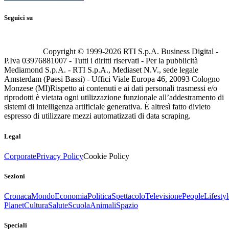
Seguici su
Copyright © 1999-
2026
RTI S.p.A. Business Digital -
P.Iva 03976881007 - Tutti i diritti riservati - Per la pubblicità
Mediamond S.p.A. - RTI S.p.A., Mediaset N.V., sede legale
Amsterdam (Paesi Bassi) - Uffici Viale Europa 46, 20093 Cologno
Monzese (MI)
Rispetto ai contenuti e ai dati personali trasmessi e/o
riprodotti è vietata ogni utilizzazione funzionale all’addestramento di
sistemi di intelligenza artificiale generativa. È altresì fatto divieto
espresso di utilizzare mezzi automatizzati di data scraping.
Legal
Corporate
Privacy Policy
Cookie Policy
Sezioni
Cronaca
Mondo
Economia
Politica
Spettacolo
Televisione
People
Lifestyl
Planet
Cultura
Salute
Scuola
Animali
Spazio
Speciali