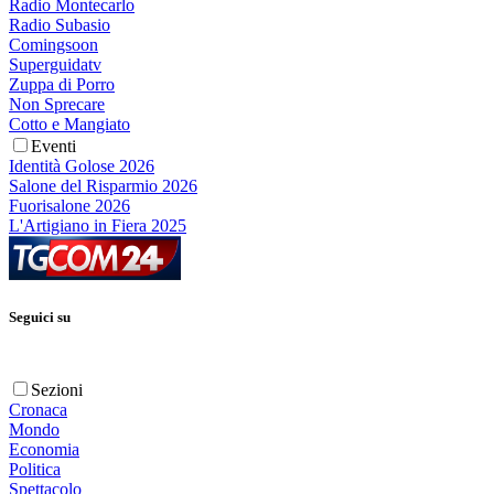
Radio Montecarlo
Radio Subasio
Comingsoon
Superguidatv
Zuppa di Porro
Non Sprecare
Cotto e Mangiato
Eventi
Identità Golose 2026
Salone del Risparmio 2026
Fuorisalone 2026
L'Artigiano in Fiera 2025
Seguici su
Sezioni
Cronaca
Mondo
Economia
Politica
Spettacolo