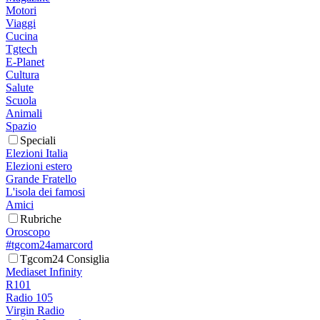
Motori
Viaggi
Cucina
Tgtech
E-Planet
Cultura
Salute
Scuola
Animali
Spazio
Speciali
Elezioni Italia
Elezioni estero
Grande Fratello
L'isola dei famosi
Amici
Rubriche
Oroscopo
#tgcom24amarcord
Tgcom24 Consiglia
Mediaset Infinity
R101
Radio 105
Virgin Radio