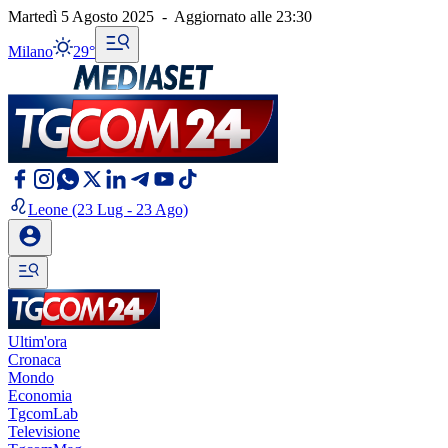
Martedì 5 Agosto 2025
-
Aggiornato alle
23:30
Milano
29°
Leone
(23 Lug - 23 Ago)
Ultim'ora
Cronaca
Mondo
Economia
TgcomLab
Televisione