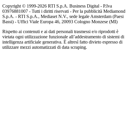
Copyright © 1999-
2026
RTI S.p.A. Business Digital - P.Iva
03976881007 - Tutti i diritti riservati - Per la pubblicità Mediamond
S.p.A. - RTI S.p.A., Mediaset N.V., sede legale Amsterdam (Paesi
Bassi) - Uffici Viale Europa 46, 20093 Cologno Monzese (MI)
Rispetto ai contenuti e ai dati personali trasmessi e/o riprodotti è
vietata ogni utilizzazione funzionale all’addestramento di sistemi di
intelligenza artificiale generativa. È altresì fatto divieto espresso di
utilizzare mezzi automatizzati di data scraping.