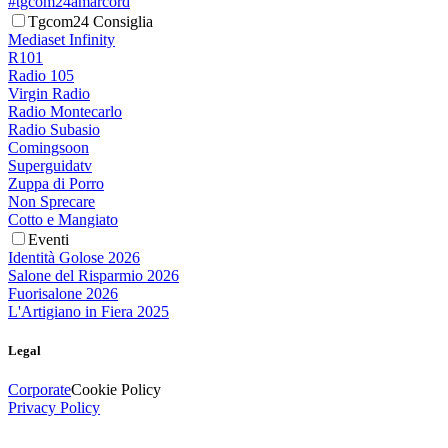
#tgcom24amarcord
Tgcom24 Consiglia
Mediaset Infinity
R101
Radio 105
Virgin Radio
Radio Montecarlo
Radio Subasio
Comingsoon
Superguidatv
Zuppa di Porro
Non Sprecare
Cotto e Mangiato
Eventi
Identità Golose 2026
Salone del Risparmio 2026
Fuorisalone 2026
L'Artigiano in Fiera 2025
Legal
Corporate
Cookie Policy
Privacy Policy