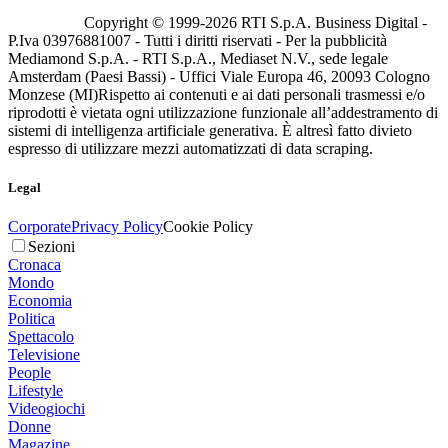
Copyright © 1999-
2026
RTI S.p.A. Business Digital -
P.Iva 03976881007 - Tutti i diritti riservati - Per la pubblicità
Mediamond S.p.A. - RTI S.p.A., Mediaset N.V., sede legale
Amsterdam (Paesi Bassi) - Uffici Viale Europa 46, 20093 Cologno
Monzese (MI)
Rispetto ai contenuti e ai dati personali trasmessi e/o
riprodotti è vietata ogni utilizzazione funzionale all’addestramento di
sistemi di intelligenza artificiale generativa. È altresì fatto divieto
espresso di utilizzare mezzi automatizzati di data scraping.
Legal
Corporate
Privacy Policy
Cookie Policy
Sezioni
Cronaca
Mondo
Economia
Politica
Spettacolo
Televisione
People
Lifestyle
Videogiochi
Donne
Magazine