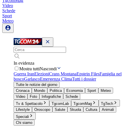
TgcomMag
Video
Schede
Sport
Meteo
In evidenza
Mostra tutti
Nascondi
Guerra Iran
Elezioni
Crans Montana
Epstein Files
Famiglia nel
bosco
Garlasco
Emergenza Clima
Tutti i dossier
Tutte le notizie del giorno
Cronaca
Mondo
Politica
Economia
Sport
Meteo
Video
Foto
Infografiche
Schede
Tv & Spettacolo
TgcomLab
TgcomMag
TgTech
Lifestyle
Oroscopo
Salute
Skuola
Cultura
Animali
Speciali
Chi siamo