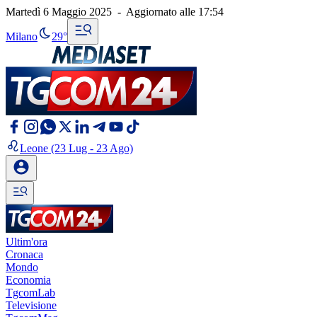
Martedì 6 Maggio 2025
-
Aggiornato alle
17:54
Milano
29°
Leone
(23 Lug - 23 Ago)
Ultim'ora
Cronaca
Mondo
Economia
TgcomLab
Televisione