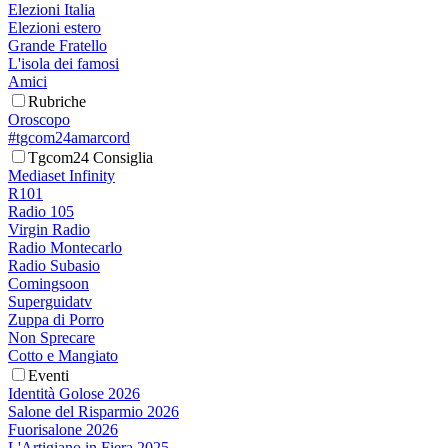
Elezioni Italia
Elezioni estero
Grande Fratello
L'isola dei famosi
Amici
Rubriche
Oroscopo
#tgcom24amarcord
Tgcom24 Consiglia
Mediaset Infinity
R101
Radio 105
Virgin Radio
Radio Montecarlo
Radio Subasio
Comingsoon
Superguidatv
Zuppa di Porro
Non Sprecare
Cotto e Mangiato
Eventi
Identità Golose 2026
Salone del Risparmio 2026
Fuorisalone 2026
L'Artigiano in Fiera 2025