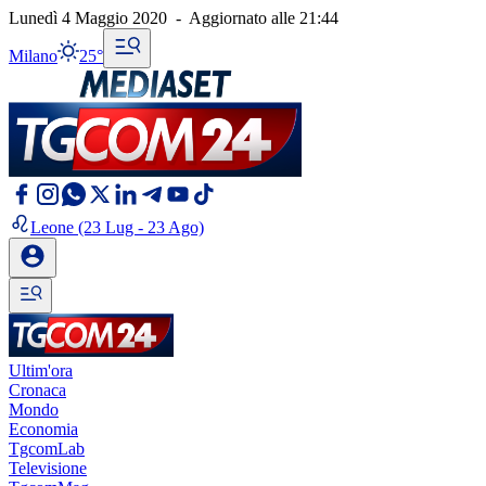
Lunedì 4 Maggio 2020
-
Aggiornato alle
21:44
Milano
25°
Leone
(23 Lug - 23 Ago)
Ultim'ora
Cronaca
Mondo
Economia
TgcomLab
Televisione