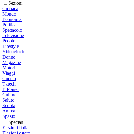
Sezioni
Cronaca
Mondo
Economia
Politica
Spettacolo
Televisione
People
Lifestyle
Videogiochi
Donne
Magazine
Motori
Viaggi
Cucina
Tgtech
E-Planet
Cultura
Salute
Scuola
Animali
Spazio
Speciali
Elezioni Italia
Elezioni estero