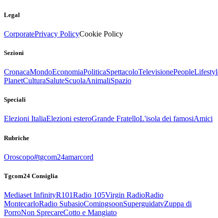
Legal
Corporate
Privacy Policy
Cookie Policy
Sezioni
Cronaca
Mondo
Economia
Politica
Spettacolo
Televisione
People
Lifestyl
Planet
Cultura
Salute
Scuola
Animali
Spazio
Speciali
Elezioni Italia
Elezioni estero
Grande Fratello
L'isola dei famosi
Amici
Rubriche
Oroscopo
#tgcom24amarcord
Tgcom24 Consiglia
Mediaset Infinity
R101
Radio 105
Virgin Radio
Radio
Montecarlo
Radio Subasio
Comingsoon
Superguidatv
Zuppa di
Porro
Non Sprecare
Cotto e Mangiato