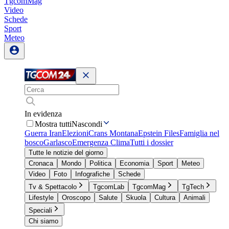
TgcomMag
Video
Schede
Sport
Meteo
In evidenza
Mostra tutti
Nascondi
Guerra Iran
Elezioni
Crans Montana
Epstein Files
Famiglia nel
bosco
Garlasco
Emergenza Clima
Tutti i dossier
Tutte le notizie del giorno
Cronaca
Mondo
Politica
Economia
Sport
Meteo
Video
Foto
Infografiche
Schede
Tv & Spettacolo
TgcomLab
TgcomMag
TgTech
Lifestyle
Oroscopo
Salute
Skuola
Cultura
Animali
Speciali
Chi siamo