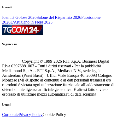
Eventi
Identità Golose 2026
Salone del Risparmio 2026
Fuorisalone
2026
L'Artigiano in Fiera 2025
Seguici su
Copyright © 1999-
2026
RTI S.p.A. Business Digital -
P.Iva 03976881007 - Tutti i diritti riservati - Per la pubblicità
Mediamond S.p.A. - RTI S.p.A., Mediaset N.V., sede legale
Amsterdam (Paesi Bassi) - Uffici Viale Europa 46, 20093 Cologno
Monzese (MI)
Rispetto ai contenuti e ai dati personali trasmessi e/o
riprodotti è vietata ogni utilizzazione funzionale all’addestramento di
sistemi di intelligenza artificiale generativa. È altresì fatto divieto
espresso di utilizzare mezzi automatizzati di data scraping.
Legal
Corporate
Privacy Policy
Cookie Policy