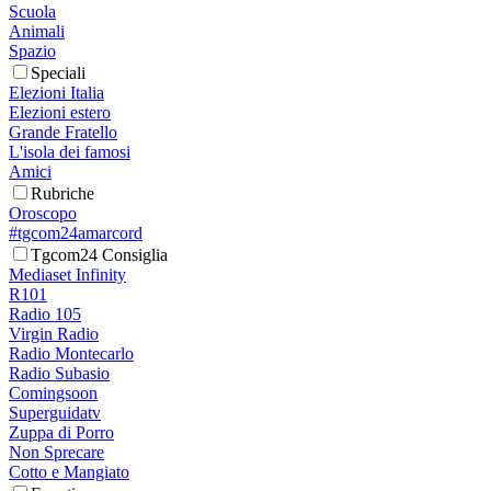
Scuola
Animali
Spazio
Speciali
Elezioni Italia
Elezioni estero
Grande Fratello
L'isola dei famosi
Amici
Rubriche
Oroscopo
#tgcom24amarcord
Tgcom24 Consiglia
Mediaset Infinity
R101
Radio 105
Virgin Radio
Radio Montecarlo
Radio Subasio
Comingsoon
Superguidatv
Zuppa di Porro
Non Sprecare
Cotto e Mangiato