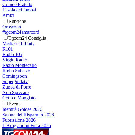
Grande Fratello
L'isola dei famosi
Amici
Rubriche
Oroscopo
#tgcom24amarcord
Tgcom24 Consiglia
Mediaset Infinity
R101
Radio 105
Virgin Radio
Radio Montecarlo
Radio Subasio
Comingsoon
Superguidatv
Zuppa di Porro
Non Sprecare
Cotto e Mangiato
Eventi
Identità Golose 2026
Salone del Risparmio 2026
Fuorisalone 2026
L'Artigiano in Fiera 2025