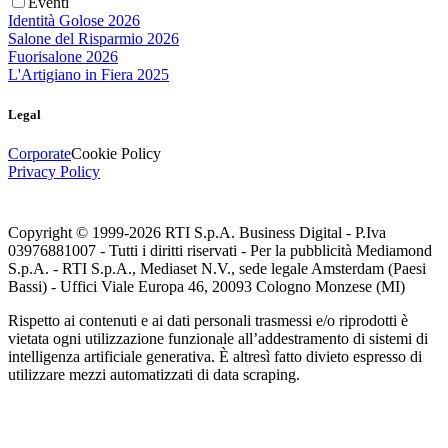
Eventi
Identità Golose 2026
Salone del Risparmio 2026
Fuorisalone 2026
L'Artigiano in Fiera 2025
Legal
Corporate
Cookie Policy
Privacy Policy
Copyright © 1999-
2026
RTI S.p.A. Business Digital - P.Iva
03976881007 - Tutti i diritti riservati - Per la pubblicità Mediamond
S.p.A. - RTI S.p.A., Mediaset N.V., sede legale Amsterdam (Paesi
Bassi) - Uffici Viale Europa 46, 20093 Cologno Monzese (MI)
Rispetto ai contenuti e ai dati personali trasmessi e/o riprodotti è
vietata ogni utilizzazione funzionale all’addestramento di sistemi di
intelligenza artificiale generativa. È altresì fatto divieto espresso di
utilizzare mezzi automatizzati di data scraping.