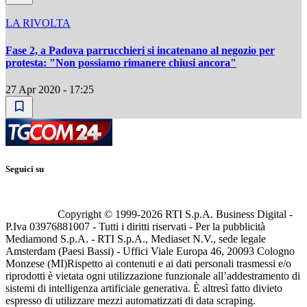
LA RIVOLTA
Fase 2, a Padova parrucchieri si incatenano al negozio per
protesta: "Non possiamo rimanere chiusi ancora"
27 Apr 2020 - 17:25
Seguici su
Copyright © 1999-
2026
RTI S.p.A. Business Digital -
P.Iva 03976881007 - Tutti i diritti riservati - Per la pubblicità
Mediamond S.p.A. - RTI S.p.A., Mediaset N.V., sede legale
Amsterdam (Paesi Bassi) - Uffici Viale Europa 46, 20093 Cologno
Monzese (MI)
Rispetto ai contenuti e ai dati personali trasmessi e/o
riprodotti è vietata ogni utilizzazione funzionale all’addestramento di
sistemi di intelligenza artificiale generativa. È altresì fatto divieto
espresso di utilizzare mezzi automatizzati di data scraping.