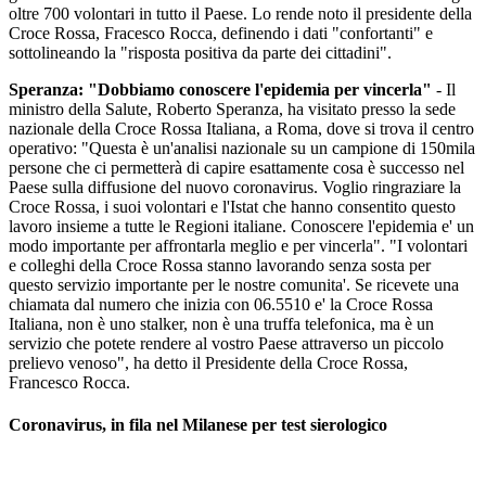
oltre 700 volontari in tutto il Paese. Lo rende noto il presidente della
Croce Rossa, Fracesco Rocca, definendo i dati "confortanti" e
sottolineando la "risposta positiva da parte dei cittadini".
Speranza: "Dobbiamo conoscere l'epidemia per vincerla"
- Il
ministro della Salute, Roberto Speranza, ha visitato presso la sede
nazionale della Croce Rossa Italiana, a Roma, dove si trova il centro
operativo: "Questa è un'analisi nazionale su un campione di 150mila
persone che ci permetterà di capire esattamente cosa è successo nel
Paese sulla diffusione del nuovo coronavirus. Voglio ringraziare la
Croce Rossa, i suoi volontari e l'Istat che hanno consentito questo
lavoro insieme a tutte le Regioni italiane. Conoscere l'epidemia e' un
modo importante per affrontarla meglio e per vincerla". "I volontari
e colleghi della Croce Rossa stanno lavorando senza sosta per
questo servizio importante per le nostre comunita'. Se ricevete una
chiamata dal numero che inizia con 06.5510 e' la Croce Rossa
Italiana, non è uno stalker, non è una truffa telefonica, ma è un
servizio che potete rendere al vostro Paese attraverso un piccolo
prelievo venoso", ha detto il Presidente della Croce Rossa,
Francesco Rocca.
Coronavirus, in fila nel Milanese per test sierologico