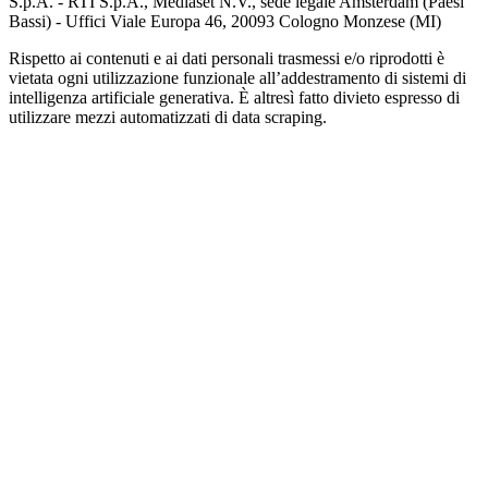
S.p.A. - RTI S.p.A., Mediaset N.V., sede legale Amsterdam (Paesi
Bassi) - Uffici Viale Europa 46, 20093 Cologno Monzese (MI)
Rispetto ai contenuti e ai dati personali trasmessi e/o riprodotti è
vietata ogni utilizzazione funzionale all’addestramento di sistemi di
intelligenza artificiale generativa. È altresì fatto divieto espresso di
utilizzare mezzi automatizzati di data scraping.