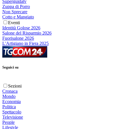
Superguidatv
Zuppa di Porro
Non Sprecare
Cotto e Mangiato
Eventi
Identità Golose 2026
Salone del Risparmio 2026
Fuorisalone 2026
L'Artigiano in Fiera 2025
Seguici su
Sezioni
Cronaca
Mondo
Economia
Politica
Spettacolo
Televisione
People
Lifestyle