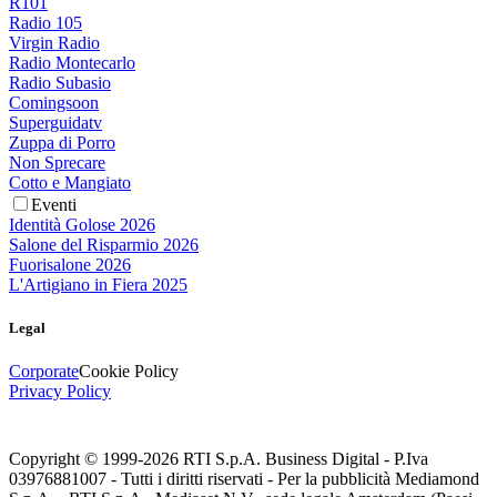
R101
Radio 105
Virgin Radio
Radio Montecarlo
Radio Subasio
Comingsoon
Superguidatv
Zuppa di Porro
Non Sprecare
Cotto e Mangiato
Eventi
Identità Golose 2026
Salone del Risparmio 2026
Fuorisalone 2026
L'Artigiano in Fiera 2025
Legal
Corporate
Cookie Policy
Privacy Policy
Copyright © 1999-
2026
RTI S.p.A. Business Digital - P.Iva
03976881007 - Tutti i diritti riservati - Per la pubblicità Mediamond