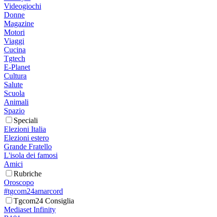
Videogiochi
Donne
Magazine
Motori
Viaggi
Cucina
Tgtech
E-Planet
Cultura
Salute
Scuola
Animali
Spazio
Speciali
Elezioni Italia
Elezioni estero
Grande Fratello
L'isola dei famosi
Amici
Rubriche
Oroscopo
#tgcom24amarcord
Tgcom24 Consiglia
Mediaset Infinity