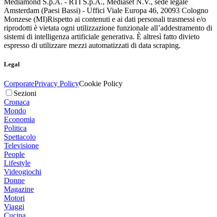
Mediamond S.p.A. - RTI S.p.A., Mediaset N.V., sede legale
Amsterdam (Paesi Bassi) - Uffici Viale Europa 46, 20093 Cologno
Monzese (MI)
Rispetto ai contenuti e ai dati personali trasmessi e/o
riprodotti è vietata ogni utilizzazione funzionale all’addestramento di
sistemi di intelligenza artificiale generativa. È altresì fatto divieto
espresso di utilizzare mezzi automatizzati di data scraping.
Legal
Corporate
Privacy Policy
Cookie Policy
Sezioni
Cronaca
Mondo
Economia
Politica
Spettacolo
Televisione
People
Lifestyle
Videogiochi
Donne
Magazine
Motori
Viaggi
Cucina