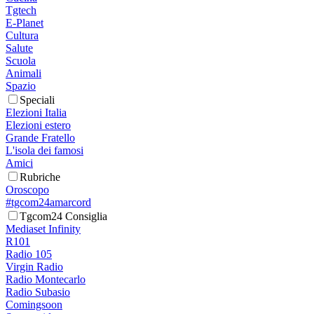
Tgtech
E-Planet
Cultura
Salute
Scuola
Animali
Spazio
Speciali
Elezioni Italia
Elezioni estero
Grande Fratello
L'isola dei famosi
Amici
Rubriche
Oroscopo
#tgcom24amarcord
Tgcom24 Consiglia
Mediaset Infinity
R101
Radio 105
Virgin Radio
Radio Montecarlo
Radio Subasio
Comingsoon