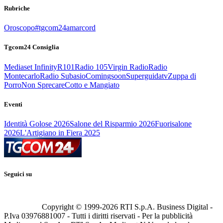
Rubriche
Oroscopo
#tgcom24amarcord
Tgcom24 Consiglia
Mediaset Infinity
R101
Radio 105
Virgin Radio
Radio
Montecarlo
Radio Subasio
Comingsoon
Superguidatv
Zuppa di
Porro
Non Sprecare
Cotto e Mangiato
Eventi
Identità Golose 2026
Salone del Risparmio 2026
Fuorisalone
2026
L'Artigiano in Fiera 2025
Seguici su
Copyright © 1999-
2026
RTI S.p.A. Business Digital -
P.Iva 03976881007 - Tutti i diritti riservati - Per la pubblicità