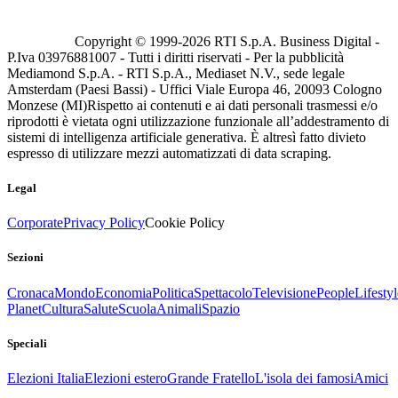
Copyright © 1999-
2026
RTI S.p.A. Business Digital -
P.Iva 03976881007 - Tutti i diritti riservati - Per la pubblicità
Mediamond S.p.A. - RTI S.p.A., Mediaset N.V., sede legale
Amsterdam (Paesi Bassi) - Uffici Viale Europa 46, 20093 Cologno
Monzese (MI)
Rispetto ai contenuti e ai dati personali trasmessi e/o
riprodotti è vietata ogni utilizzazione funzionale all’addestramento di
sistemi di intelligenza artificiale generativa. È altresì fatto divieto
espresso di utilizzare mezzi automatizzati di data scraping.
Legal
Corporate
Privacy Policy
Cookie Policy
Sezioni
Cronaca
Mondo
Economia
Politica
Spettacolo
Televisione
People
Lifestyl
Planet
Cultura
Salute
Scuola
Animali
Spazio
Speciali
Elezioni Italia
Elezioni estero
Grande Fratello
L'isola dei famosi
Amici