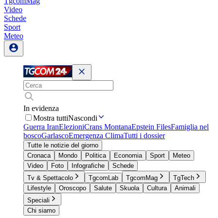
TgcomMag
Video
Schede
Sport
Meteo
In evidenza
Mostra tutti
Nascondi
Guerra Iran
Elezioni
Crans Montana
Epstein Files
Famiglia nel
bosco
Garlasco
Emergenza Clima
Tutti i dossier
Tutte le notizie del giorno
Cronaca
Mondo
Politica
Economia
Sport
Meteo
Video
Foto
Infografiche
Schede
Tv & Spettacolo
TgcomLab
TgcomMag
TgTech
Lifestyle
Oroscopo
Salute
Skuola
Cultura
Animali
Speciali
Chi siamo