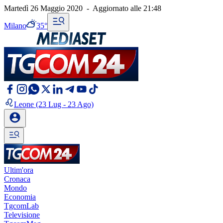
Martedì 26 Maggio 2020
-
Aggiornato alle
21:48
Milano
35°
Leone
(23 Lug - 23 Ago)
Ultim'ora
Cronaca
Mondo
Economia
TgcomLab
Televisione