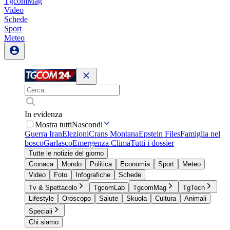
TgcomMag
Video
Schede
Sport
Meteo
In evidenza
Mostra tutti
Nascondi
Guerra Iran
Elezioni
Crans Montana
Epstein Files
Famiglia nel
bosco
Garlasco
Emergenza Clima
Tutti i dossier
Tutte le notizie del giorno
Cronaca
Mondo
Politica
Economia
Sport
Meteo
Video
Foto
Infografiche
Schede
Tv & Spettacolo
TgcomLab
TgcomMag
TgTech
Lifestyle
Oroscopo
Salute
Skuola
Cultura
Animali
Speciali
Chi siamo