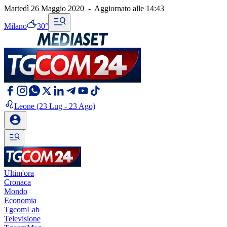
Martedì 26 Maggio 2020
-
Aggiornato alle
14:43
Milano
30°
Leone
(23 Lug - 23 Ago)
Ultim'ora
Cronaca
Mondo
Economia
TgcomLab
Televisione