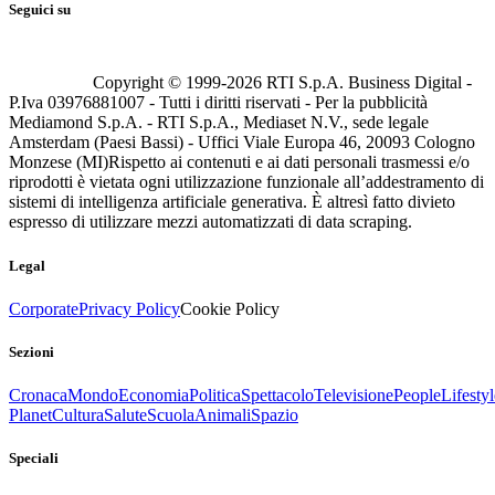
Seguici su
Copyright © 1999-
2026
RTI S.p.A. Business Digital -
P.Iva 03976881007 - Tutti i diritti riservati - Per la pubblicità
Mediamond S.p.A. - RTI S.p.A., Mediaset N.V., sede legale
Amsterdam (Paesi Bassi) - Uffici Viale Europa 46, 20093 Cologno
Monzese (MI)
Rispetto ai contenuti e ai dati personali trasmessi e/o
riprodotti è vietata ogni utilizzazione funzionale all’addestramento di
sistemi di intelligenza artificiale generativa. È altresì fatto divieto
espresso di utilizzare mezzi automatizzati di data scraping.
Legal
Corporate
Privacy Policy
Cookie Policy
Sezioni
Cronaca
Mondo
Economia
Politica
Spettacolo
Televisione
People
Lifestyl
Planet
Cultura
Salute
Scuola
Animali
Spazio
Speciali