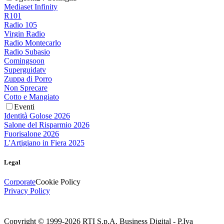
Mediaset Infinity
R101
Radio 105
Virgin Radio
Radio Montecarlo
Radio Subasio
Comingsoon
Superguidatv
Zuppa di Porro
Non Sprecare
Cotto e Mangiato
Eventi
Identità Golose 2026
Salone del Risparmio 2026
Fuorisalone 2026
L'Artigiano in Fiera 2025
Legal
Corporate
Cookie Policy
Privacy Policy
Copyright © 1999-
2026
RTI S.p.A. Business Digital - P.Iva