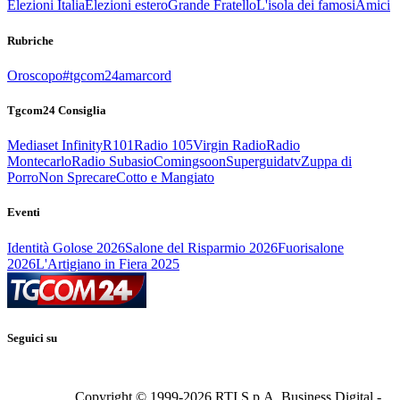
Elezioni Italia
Elezioni estero
Grande Fratello
L'isola dei famosi
Amici
Rubriche
Oroscopo
#tgcom24amarcord
Tgcom24 Consiglia
Mediaset Infinity
R101
Radio 105
Virgin Radio
Radio
Montecarlo
Radio Subasio
Comingsoon
Superguidatv
Zuppa di
Porro
Non Sprecare
Cotto e Mangiato
Eventi
Identità Golose 2026
Salone del Risparmio 2026
Fuorisalone
2026
L'Artigiano in Fiera 2025
Seguici su
Copyright © 1999-
2026
RTI S.p.A. Business Digital -