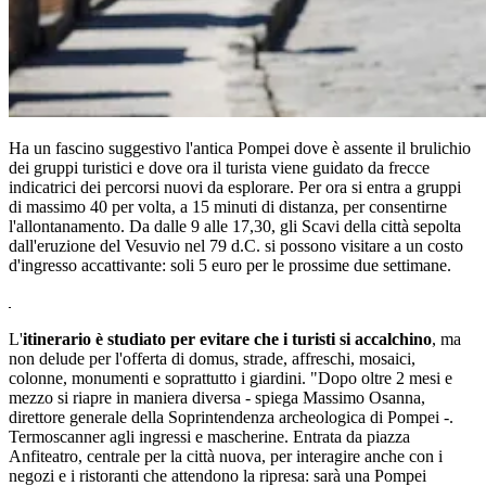
Ha un fascino suggestivo l'antica Pompei dove è assente il brulichio
dei gruppi turistici e dove ora il turista viene guidato da frecce
indicatrici dei percorsi nuovi da esplorare. Per ora si entra a gruppi
di massimo 40 per volta, a 15 minuti di distanza, per consentirne
l'allontanamento. Da dalle 9 alle 17,30, gli Scavi della città sepolta
dall'eruzione del Vesuvio nel 79 d.C. si possono visitare a un costo
d'ingresso accattivante: soli 5 euro per le prossime due settimane.
L'
itinerario è studiato per evitare che i turisti si accalchino
, ma
non delude per l'offerta di domus, strade, affreschi, mosaici,
colonne, monumenti e soprattutto i giardini. "Dopo oltre 2 mesi e
mezzo si riapre in maniera diversa - spiega Massimo Osanna,
direttore generale della Soprintendenza archeologica di Pompei -.
Termoscanner agli ingressi e mascherine. Entrata da piazza
Anfiteatro, centrale per la città nuova, per interagire anche con i
negozi e i ristoranti che attendono la ripresa: sarà una Pompei