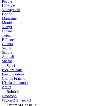
People
Lifestyle
Videogiochi
Donne
Magazine
Motori
Viaggi
Cucina
Tgtech
E-Planet
Cultura
Salute
Scuola
Animali
Spazio
Speciali
Elezioni Italia
Elezioni estero
Grande Fratello
L'isola dei famosi
Amici
Rubriche
Oroscopo
#tgcom24amarcord
Tgcom24 Consiglia