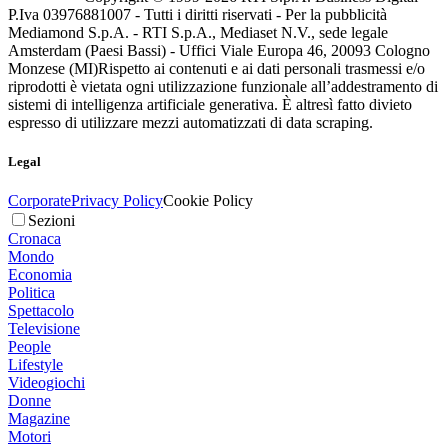
P.Iva 03976881007 - Tutti i diritti riservati - Per la pubblicità
Mediamond S.p.A. - RTI S.p.A., Mediaset N.V., sede legale
Amsterdam (Paesi Bassi) - Uffici Viale Europa 46, 20093 Cologno
Monzese (MI)
Rispetto ai contenuti e ai dati personali trasmessi e/o
riprodotti è vietata ogni utilizzazione funzionale all’addestramento di
sistemi di intelligenza artificiale generativa. È altresì fatto divieto
espresso di utilizzare mezzi automatizzati di data scraping.
Legal
Corporate
Privacy Policy
Cookie Policy
Sezioni
Cronaca
Mondo
Economia
Politica
Spettacolo
Televisione
People
Lifestyle
Videogiochi
Donne
Magazine
Motori