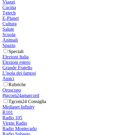
Viaggi
Cucina
Tgtech
E-Planet
Cultura
Salute
Scuola
Animali
Spazio
Speciali
Elezioni Italia
Elezioni estero
Grande Fratello
L'isola dei famosi
Amici
Rubriche
Oroscopo
#tgcom24amarcord
Tgcom24 Consiglia
Mediaset Infinity
R101
Radio 105
Virgin Radio
Radio Montecarlo
Radio Subasio