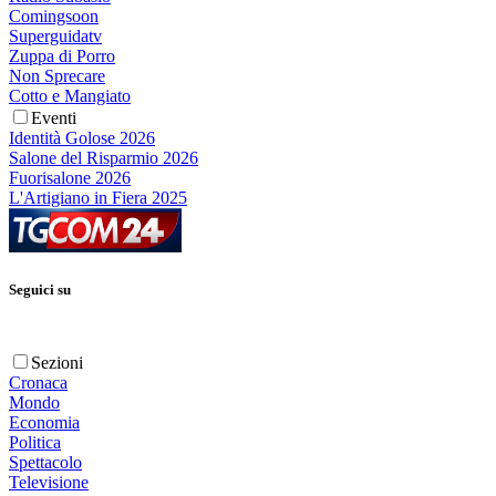
Comingsoon
Superguidatv
Zuppa di Porro
Non Sprecare
Cotto e Mangiato
Eventi
Identità Golose 2026
Salone del Risparmio 2026
Fuorisalone 2026
L'Artigiano in Fiera 2025
Seguici su
Sezioni
Cronaca
Mondo
Economia
Politica
Spettacolo
Televisione