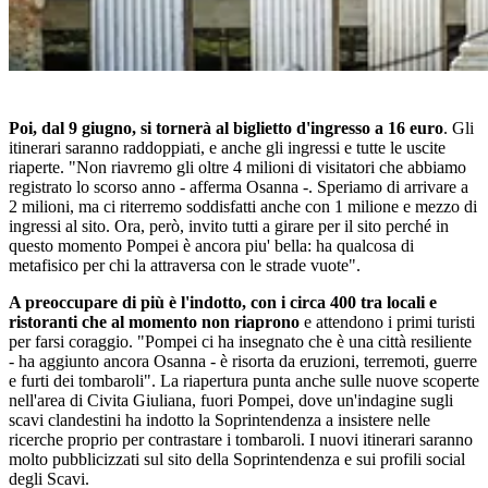
Poi, dal 9 giugno, si tornerà al biglietto d'ingresso a 16 euro
. Gli
itinerari saranno raddoppiati, e anche gli ingressi e tutte le uscite
riaperte. "Non riavremo gli oltre 4 milioni di visitatori che abbiamo
registrato lo scorso anno - afferma Osanna -. Speriamo di arrivare a
2 milioni, ma ci riterremo soddisfatti anche con 1 milione e mezzo di
ingressi al sito. Ora, però, invito tutti a girare per il sito perché in
questo momento Pompei è ancora piu' bella: ha qualcosa di
metafisico per chi la attraversa con le strade vuote".
A preoccupare di più è l'indotto, con i circa 400 tra locali e
ristoranti che al momento non riaprono
e attendono i primi turisti
per farsi coraggio. "Pompei ci ha insegnato che è una città resiliente
- ha aggiunto ancora Osanna - è risorta da eruzioni, terremoti, guerre
e furti dei tombaroli". La riapertura punta anche sulle nuove scoperte
nell'area di Civita Giuliana, fuori Pompei, dove un'indagine sugli
scavi clandestini ha indotto la Soprintendenza a insistere nelle
ricerche proprio per contrastare i tombaroli. I nuovi itinerari saranno
molto pubblicizzati sul sito della Soprintendenza e sui profili social
degli Scavi.