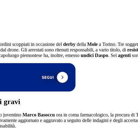
sordini scoppiati in occasione del
derby
della
Mole
a Torino. Tre soggett
 dal drone. Gli arrestati sono ritenuti responsabili, a vario titolo, di
resis
l capoluogo piemontese ha, inoltre, emesso
undici Daspo
. Sei
agenti
son
i gravi
so juventino
Marco Basoccu
ora in coma farmacologico, la procura di T
ivamente aggiornato e aggravato a seguito delle indagini e degli accertam
nsabilità.