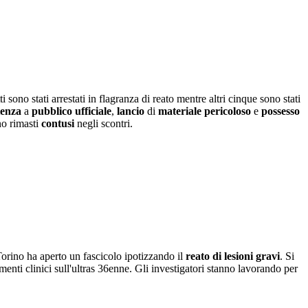
i sono stati arrestati in flagranza di reato mentre altri cinque sono stati
tenza
a
pubblico ufficiale
,
lancio
di
materiale pericoloso
e
possesso
o rimasti
contusi
negli scontri.
orino ha aperto un fascicolo ipotizzando il
reato di lesioni gravi
. Si
enti clinici sull'ultras 36enne. Gli investigatori stanno lavorando per