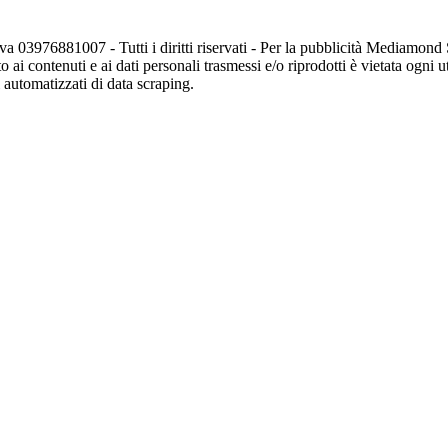
va 03976881007 - Tutti i diritti riservati - Per la pubblicità Mediamon
o ai contenuti e ai dati personali trasmessi e/o riprodotti è vietata ogni 
zi automatizzati di data scraping.