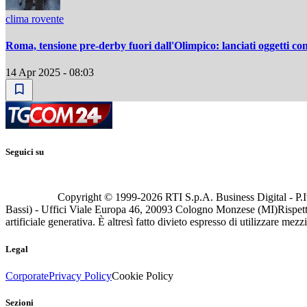
clima rovente
Roma, tensione pre-derby fuori dall'Olimpico: lanciati oggetti cont
14 Apr 2025 - 08:03
Seguici su
Copyright © 1999-
2026
RTI S.p.A. Business Digital - P.I
Bassi) - Uffici Viale Europa 46, 20093 Cologno Monzese (MI)
Rispett
artificiale generativa. È altresì fatto divieto espresso di utilizzare mez
Legal
Corporate
Privacy Policy
Cookie Policy
Sezioni