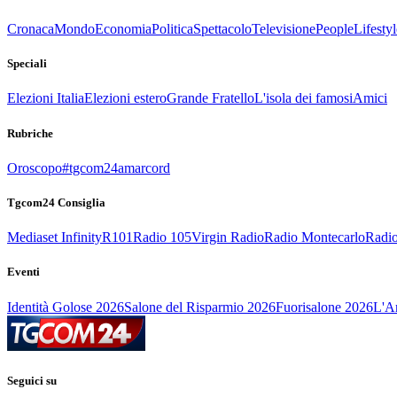
Cronaca
Mondo
Economia
Politica
Spettacolo
Televisione
People
Lifestyl
Speciali
Elezioni Italia
Elezioni estero
Grande Fratello
L'isola dei famosi
Amici
Rubriche
Oroscopo
#tgcom24amarcord
Tgcom24 Consiglia
Mediaset Infinity
R101
Radio 105
Virgin Radio
Radio Montecarlo
Radio
Eventi
Identità Golose 2026
Salone del Risparmio 2026
Fuorisalone 2026
L'Ar
Seguici su