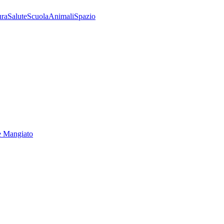
ura
Salute
Scuola
Animali
Spazio
e Mangiato