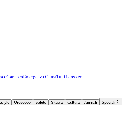
osco
Garlasco
Emergenza Clima
Tutti i dossier
estyle
Oroscopo
Salute
Skuola
Cultura
Animali
Speciali