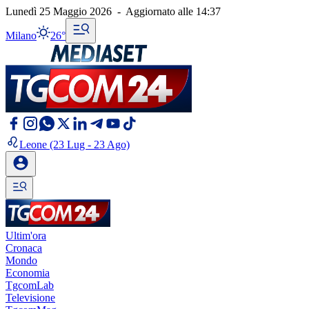
Lunedì 25 Maggio 2026
-
Aggiornato alle
14:37
Milano
26°
Leone
(23 Lug - 23 Ago)
Ultim'ora
Cronaca
Mondo
Economia
TgcomLab
Televisione