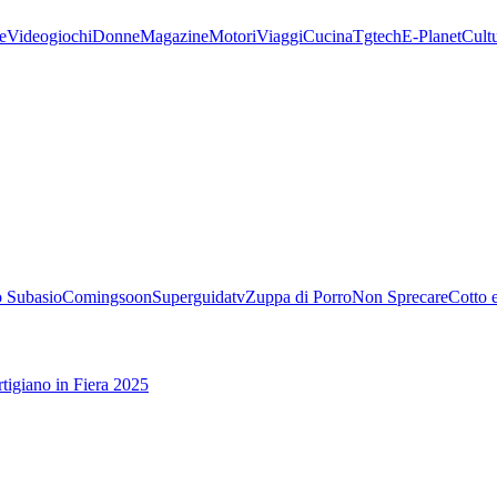
e
Videogiochi
Donne
Magazine
Motori
Viaggi
Cucina
Tgtech
E-Planet
Cult
 Subasio
Comingsoon
Superguidatv
Zuppa di Porro
Non Sprecare
Cotto 
tigiano in Fiera 2025