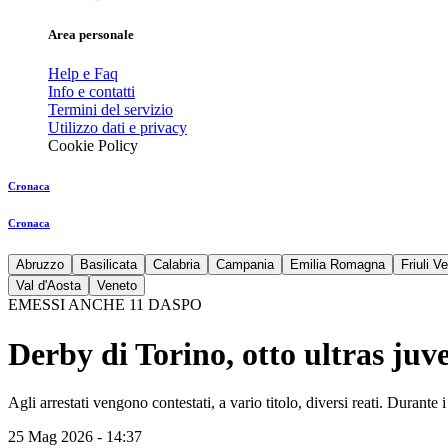
Area personale
Help e Faq
Info e contatti
Termini del servizio
Utilizzo dati e privacy
Cookie Policy
Cronaca
Cronaca
Abruzzo
Basilicata
Calabria
Campania
Emilia Romagna
Friuli V
Val d'Aosta
Veneto
EMESSI ANCHE 11 DASPO
Derby di Torino, otto ultras juve
Agli arrestati vengono contestati, a vario titolo, diversi reati. Durante i
25 Mag 2026 - 14:37