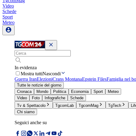
TgcomMag
Video
Schede
Sport
Meteo
In evidenza
Mostra tutti
Nascondi
Guerra Iran
Elezioni
Crans Montana
Epstein Files
Famiglia nel b
Tutte le notizie del giorno
Cronaca
Mondo
Politica
Economia
Sport
Meteo
Video
Foto
Infografiche
Schede
Tv & Spettacolo
TgcomLab
TgcomMag
TgTech
Lif
Chi siamo
Seguici anche su