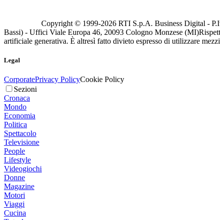
Copyright © 1999-
2026
RTI S.p.A. Business Digital - P.I
Bassi) - Uffici Viale Europa 46, 20093 Cologno Monzese (MI)
Rispett
artificiale generativa. È altresì fatto divieto espresso di utilizzare mez
Legal
Corporate
Privacy Policy
Cookie Policy
Sezioni
Cronaca
Mondo
Economia
Politica
Spettacolo
Televisione
People
Lifestyle
Videogiochi
Donne
Magazine
Motori
Viaggi
Cucina