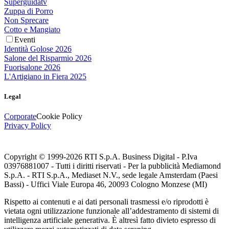
Superguidatv
Zuppa di Porro
Non Sprecare
Cotto e Mangiato
Eventi
Identità Golose 2026
Salone del Risparmio 2026
Fuorisalone 2026
L'Artigiano in Fiera 2025
Legal
Corporate
Cookie Policy
Privacy Policy
Copyright © 1999-
2026
RTI S.p.A. Business Digital - P.Iva
03976881007 - Tutti i diritti riservati - Per la pubblicità Mediamond
S.p.A. - RTI S.p.A., Mediaset N.V., sede legale Amsterdam (Paesi
Bassi) - Uffici Viale Europa 46, 20093 Cologno Monzese (MI)
Rispetto ai contenuti e ai dati personali trasmessi e/o riprodotti è
vietata ogni utilizzazione funzionale all’addestramento di sistemi di
intelligenza artificiale generativa. È altresì fatto divieto espresso di