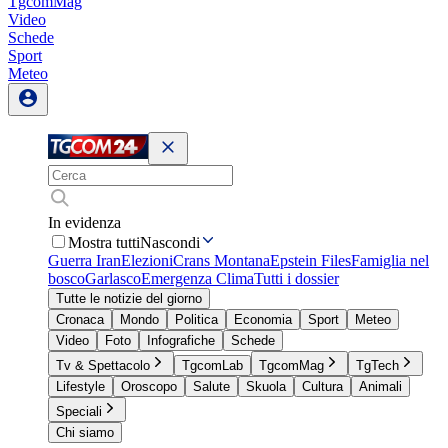
TgcomMag
Video
Schede
Sport
Meteo
In evidenza
Mostra tutti
Nascondi
Guerra Iran
Elezioni
Crans Montana
Epstein Files
Famiglia nel
bosco
Garlasco
Emergenza Clima
Tutti i dossier
Tutte le notizie del giorno
Cronaca
Mondo
Politica
Economia
Sport
Meteo
Video
Foto
Infografiche
Schede
Tv & Spettacolo
TgcomLab
TgcomMag
TgTech
Lifestyle
Oroscopo
Salute
Skuola
Cultura
Animali
Speciali
Chi siamo