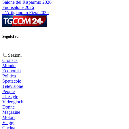
Salone del Risparmio 2026
Fuorisalone 2026
L'Artigiano in Fiera 2025
Seguici su
Sezioni
Cronaca
Mondo
Economia
Politica
Spettacolo
Televisione
People
Lifestyle
Videogiochi
Donne
Magazine
Motori
Viaggi
Cucina