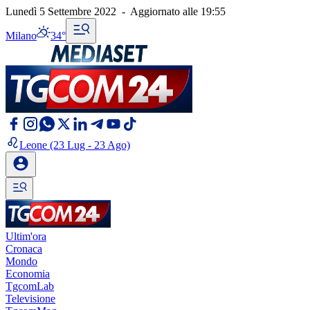
Lunedì 5 Settembre 2022
-
Aggiornato alle
19:55
Milano
34°
Leone
(23 Lug - 23 Ago)
Ultim'ora
Cronaca
Mondo
Economia
TgcomLab
Televisione