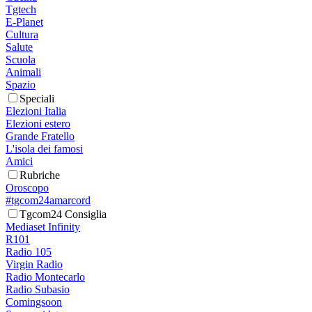
Tgtech
E-Planet
Cultura
Salute
Scuola
Animali
Spazio
Speciali
Elezioni Italia
Elezioni estero
Grande Fratello
L'isola dei famosi
Amici
Rubriche
Oroscopo
#tgcom24amarcord
Tgcom24 Consiglia
Mediaset Infinity
R101
Radio 105
Virgin Radio
Radio Montecarlo
Radio Subasio
Comingsoon