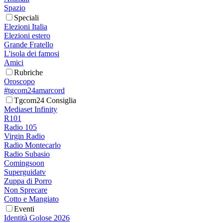
Spazio
Speciali
Elezioni Italia
Elezioni estero
Grande Fratello
L'isola dei famosi
Amici
Rubriche
Oroscopo
#tgcom24amarcord
Tgcom24 Consiglia
Mediaset Infinity
R101
Radio 105
Virgin Radio
Radio Montecarlo
Radio Subasio
Comingsoon
Superguidatv
Zuppa di Porro
Non Sprecare
Cotto e Mangiato
Eventi
Identità Golose 2026