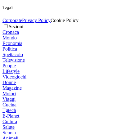
Legal
Corporate
Privacy Policy
Cookie Policy
Sezioni
Cronaca
Mondo
Economia
Politica
Spettacolo
Televisione
People
Lifestyle
Videogiochi
Donne
Magazine
Motori
Viaggi
Cucina
Tgtech
E-Planet
Cultura
Salute
Scuola
Animali