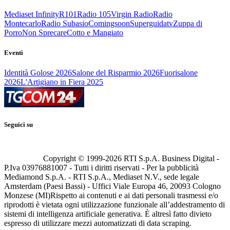
Mediaset Infinity
R101
Radio 105
Virgin Radio
Radio
Montecarlo
Radio Subasio
Comingsoon
Superguidatv
Zuppa di
Porro
Non Sprecare
Cotto e Mangiato
Eventi
Identità Golose 2026
Salone del Risparmio 2026
Fuorisalone
2026
L'Artigiano in Fiera 2025
Seguici su
Copyright © 1999-
2026
RTI S.p.A. Business Digital -
P.Iva 03976881007 - Tutti i diritti riservati - Per la pubblicità
Mediamond S.p.A. - RTI S.p.A., Mediaset N.V., sede legale
Amsterdam (Paesi Bassi) - Uffici Viale Europa 46, 20093 Cologno
Monzese (MI)
Rispetto ai contenuti e ai dati personali trasmessi e/o
riprodotti è vietata ogni utilizzazione funzionale all’addestramento di
sistemi di intelligenza artificiale generativa. È altresì fatto divieto
espresso di utilizzare mezzi automatizzati di data scraping.