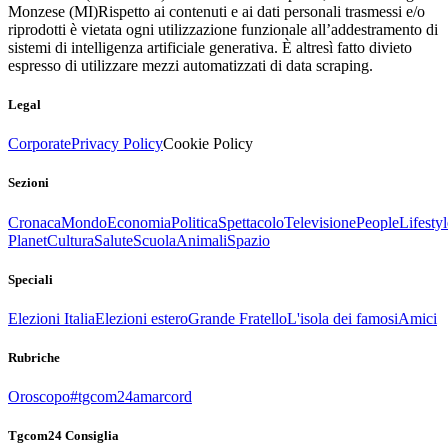
Monzese (MI)
Rispetto ai contenuti e ai dati personali trasmessi e/o
riprodotti è vietata ogni utilizzazione funzionale all’addestramento di
sistemi di intelligenza artificiale generativa. È altresì fatto divieto
espresso di utilizzare mezzi automatizzati di data scraping.
Legal
Corporate
Privacy Policy
Cookie Policy
Sezioni
Cronaca
Mondo
Economia
Politica
Spettacolo
Televisione
People
Lifestyl
Planet
Cultura
Salute
Scuola
Animali
Spazio
Speciali
Elezioni Italia
Elezioni estero
Grande Fratello
L'isola dei famosi
Amici
Rubriche
Oroscopo
#tgcom24amarcord
Tgcom24 Consiglia