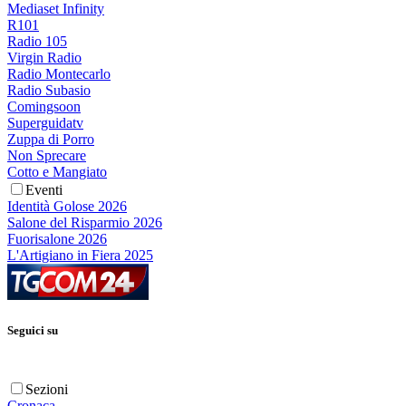
Mediaset Infinity
R101
Radio 105
Virgin Radio
Radio Montecarlo
Radio Subasio
Comingsoon
Superguidatv
Zuppa di Porro
Non Sprecare
Cotto e Mangiato
Eventi
Identità Golose 2026
Salone del Risparmio 2026
Fuorisalone 2026
L'Artigiano in Fiera 2025
Seguici su
Sezioni
Cronaca