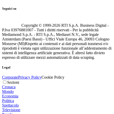
Seguici su
Copyright © 1999-
2026
RTI S.p.A. Business Digital -
P.Iva 03976881007 - Tutti i diritti riservati - Per la pubblicità
Mediamond S.p.A. - RTI S.p.A., Mediaset N.V., sede legale
Amsterdam (Paesi Bassi) - Uffici Viale Europa 46, 20093 Cologno
Monzese (MI)
Rispetto ai contenuti e ai dati personali trasmessi e/o
riprodotti è vietata ogni utilizzazione funzionale all’addestramento di
sistemi di intelligenza artificiale generativa. È altresì fatto divieto
espresso di utilizzare mezzi automatizzati di data scraping.
Legal
Corporate
Privacy Policy
Cookie Policy
Sezioni
Cronaca
Mondo
Economia
Politica
Spettacolo
Televisione