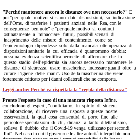
"Perché mantenere ancora le distanze ove non necessario?"
E
poi "per quale motivo si siano date disposizioni, su indicazione
dell’Oms, di trasferire i pazienti anziani nelle Rsa, con le
conseguenze ben note" e "per quale motivo si continui
ostinatamente a 'minacciare' futuri, possibili scenari di
inasprimento delle misure di contenimento, come se
l’epidemiologia dipendesse solo dalla mancata ottemperanza di
disposizioni sanitarie la cui efficacia è quantomeno dubbia:
nessuna evidenza scientifica permette di affermare che in
questo stadio dell’epidemia sia ancora necessario mantenere le
distanze di sicurezza, usare mascherine, indossare guanti oltre a
curare l’igiene delle mani". Uso della mascherina che viene
fortemente criticato per i danni collaterali che ne comporta.
Leggi anche: Perché va rispettata la "regola della distanza"
Pronto l'esposto in caso di una mancata risposta
Infine,
concludono gli esperti, "confidiamo, in spirito di sincera
collaborazione, di ricevere una risposta a queste nostre
osservazioni, la qual cosa consentirà di porre fine alle
pericolose speculazioni di chi, dinanzi a tanto dilettantismo,
solleva il dubbio che il Covid-19 venga utilizzato per secondi
fini". Nel caso in cui il governo e le altre autorità interpellate non