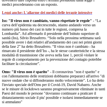
dovessero dare risposta entro i termini prestabiliti dalla legge i
medici procederanno con un esposto.
Leggi anche: L'allarme dei medici delle terapie intensive
Iss: "Il virus non è cambiato, vanno rispettate le regole"
- “La
curva dell’epidemia sta decrescendo, stiamo andando verso un
numero più basso dei casi in tutte le regioni, compresa la
Lombardia”. Ad affermarlo il presidente dell’Istituto superiore di
sanità (Iss), Silvio Brusaferro. “Solo nella prossima settimana sarà
possibile avere i dati relativi all'andamento dei casi nei primi giorni
della fase 2” ha detto Brusaferro. “Il virus non è cambiato - ha
rimarcato il presidente dell’Iss -, ha le stesse caratteristiche e la stessa
modalità di trasmissione che aveva nella fase 1, perciò violare le
regole di comportamento per la prevenzione del contagio potrebbe
facilitare la circolazione”.
Oms: "Il virus non è sparito"
- Il coronavirus "non è sparito" e
con l'allentamento delle restrizioni dobbiamo prepararci all'arrivo "di
nuove ondate che si diffonderanno molto velocemente". Lo ha detto
l'inviato speciale dell'Oms per il Covid-19, David Nabarro. Anche
se le misure di lockdown saranno progressivamente eliminate in tanti
Paesi del mondo le persone "dovranno continuare a praticare il
distanziamento sociale il piu' possibile e isolarsi immediatamente se
si ammalano"