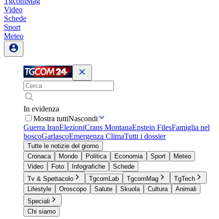
TgcomMag
Video
Schede
Sport
Meteo
In evidenza
Mostra tutti
Nascondi
Guerra Iran
Elezioni
Crans Montana
Epstein Files
Famiglia nel
bosco
Garlasco
Emergenza Clima
Tutti i dossier
Tutte le notizie del giorno
Cronaca
Mondo
Politica
Economia
Sport
Meteo
Video
Foto
Infografiche
Schede
Tv & Spettacolo
TgcomLab
TgcomMag
TgTech
Lifestyle
Oroscopo
Salute
Skuola
Cultura
Animali
Speciali
Chi siamo