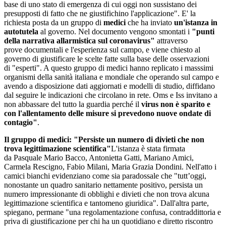
base di uno stato di emergenza di cui oggi non sussistano dei
presupposti di fatto che ne giustifichino l'applicazione". E' la
richiesta posta da un gruppo di
medici
che ha inviato
un'istanza in
autotutela
al governo. Nel documento vengono smontati i
"punti
della narrativa allarmistica sul coronavirus"
attraverso
prove documentali e l'esperienza sul campo, e viene chiesto al
governo di giustificare le scelte fatte sulla base delle osservazioni
di "esperti". A questo gruppo di medici hanno replicato i masssimi
organismi della sanità italiana e mondiale che operando sul campo e
avendo a disposizione dati aggiornati e modelli di studio, diffidano
dal seguire le indicazioni che circolano in rete. Oms e Iss invitano a
non abbassare del tutto la guardia perché il
virus non è sparito e
con l'allentamento delle misure si prevedono nuove ondate di
contagio"
.
Il gruppo di medici: "Persiste un numero di divieti che non
trova legittimazione scientifica"
L'istanza è stata firmata
da Pasquale Mario Bacco, Antonietta Gatti, Mariano Amici,
Carmela Rescigno, Fabio Milani, Maria Grazia Dondini. Nell'atto i
camici bianchi evidenziano come sia paradossale che "tutt’oggi,
nonostante un quadro sanitario nettamente positivo, persista un
numero impressionante di obblighi e divieti che non trova alcuna
legittimazione scientifica e tantomeno giuridica". Dall'altra parte,
spiegano, permane "una regolamentazione confusa, contraddittoria e
priva di giustificazione per chi ha un quotidiano e diretto riscontro