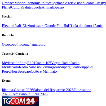
Cronaca
Mondo
Economia
Politica
Spettacolo
Televisione
People
Lifestyl
Planet
Cultura
Salute
Scuola
Animali
Spazio
Speciali
Elezioni Italia
Elezioni estero
Grande Fratello
L'isola dei famosi
Amici
Rubriche
Oroscopo
#tgcom24amarcord
Tgcom24 Consiglia
Mediaset Infinity
R101
Radio 105
Virgin Radio
Radio
Montecarlo
Radio Subasio
Comingsoon
Superguidatv
Zuppa di
Porro
Non Sprecare
Cotto e Mangiato
Eventi
Identità Golose 2026
Salone del Risparmio 2026
Fuorisalone
2026
L'Artigiano in Fiera 2025