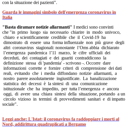
con la situazione dei pazienti".
Guarda le immagini simbolo dell'emergenza coronavirus in
Italia
"Basta diramare notizie allarmanti"
I medici sono convinti
che "in primo luogo sia necessario chiarire in modo univoco,
chiaro e scientificamente credibile che il Covid-19 ha
dimostrato di essere una forma influenzale non più grave degli
altri coronavirus stagionali: nonostante l’Oms abbia dichiarato
l’emergenza pandemica l’11 marzo, le cifre ufficiali dei
deceduti, dei contagiati e dei guariti contraddicono la
definizione stessa di 'pandemia' - scrivono -. Occorre dare
informazioni corrette e fornire criteri di comprensione dei dati
reali, evitando che i media diffondano notizie allarmanti, a
nostro parere assolutamente ingiustificate. La banalizzazione
statistica dei decessi è la sintesi di una comunicazione
istituzionale che ha impedito, per tutta l’emergenza e ancora
oggi, di avere una chiara sintesi della situazione, portando a un
circolo vizioso in termini di provvedimenti sanitari e di impatto
sociale".
Leggi anche: L'Istat: il coronavirus fa raddoppiare i morti al
Nord, addirittura quadruplicati a Bergamo