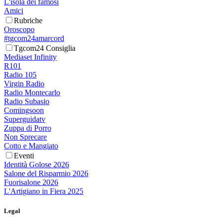
L'isola dei famosi
Amici
Rubriche
Oroscopo
#tgcom24amarcord
Tgcom24 Consiglia
Mediaset Infinity
R101
Radio 105
Virgin Radio
Radio Montecarlo
Radio Subasio
Comingsoon
Superguidatv
Zuppa di Porro
Non Sprecare
Cotto e Mangiato
Eventi
Identità Golose 2026
Salone del Risparmio 2026
Fuorisalone 2026
L'Artigiano in Fiera 2025
Legal