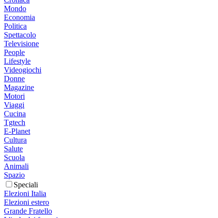
Mondo
Economia
Politica
Spettacolo
Televisione
People
Lifestyle
Videogiochi
Donne
Magazine
Motori
Viaggi
Cucina
Tgtech
E-Planet
Cultura
Salute
Scuola
Animali
Spazio
Speciali
Elezioni Italia
Elezioni estero
Grande Fratello