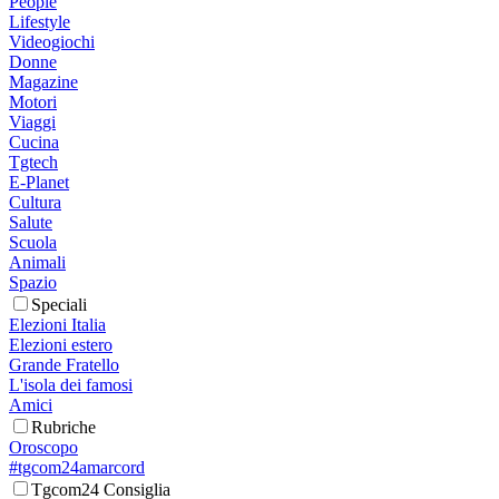
People
Lifestyle
Videogiochi
Donne
Magazine
Motori
Viaggi
Cucina
Tgtech
E-Planet
Cultura
Salute
Scuola
Animali
Spazio
Speciali
Elezioni Italia
Elezioni estero
Grande Fratello
L'isola dei famosi
Amici
Rubriche
Oroscopo
#tgcom24amarcord
Tgcom24 Consiglia