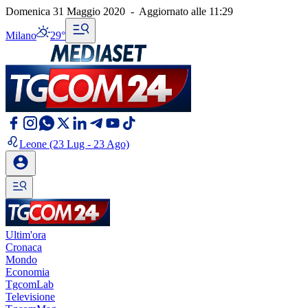
Domenica 31 Maggio 2020
-
Aggiornato alle
11:29
Milano
29°
Leone
(23 Lug - 23 Ago)
Ultim'ora
Cronaca
Mondo
Economia
TgcomLab
Televisione