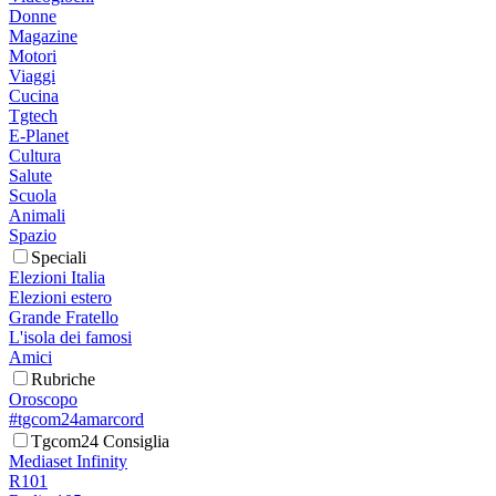
Donne
Magazine
Motori
Viaggi
Cucina
Tgtech
E-Planet
Cultura
Salute
Scuola
Animali
Spazio
Speciali
Elezioni Italia
Elezioni estero
Grande Fratello
L'isola dei famosi
Amici
Rubriche
Oroscopo
#tgcom24amarcord
Tgcom24 Consiglia
Mediaset Infinity
R101