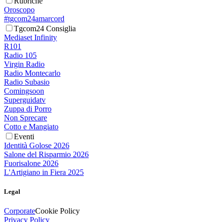
Rubriche
Oroscopo
#tgcom24amarcord
Tgcom24 Consiglia
Mediaset Infinity
R101
Radio 105
Virgin Radio
Radio Montecarlo
Radio Subasio
Comingsoon
Superguidatv
Zuppa di Porro
Non Sprecare
Cotto e Mangiato
Eventi
Identità Golose 2026
Salone del Risparmio 2026
Fuorisalone 2026
L'Artigiano in Fiera 2025
Legal
Corporate
Cookie Policy
Privacy Policy