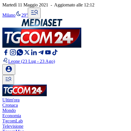
Martedì 11 Maggio 2021
-
Aggiornato alle
12:12
Milano
29°
Leone
(23 Lug - 23 Ago)
Ultim'ora
Cronaca
Mondo
Economia
TgcomLab
Televisione