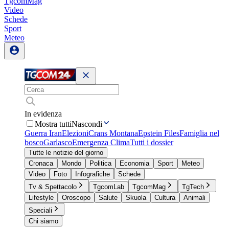
TgcomMag
Video
Schede
Sport
Meteo
In evidenza
Mostra tutti
Nascondi
Guerra Iran
Elezioni
Crans Montana
Epstein Files
Famiglia nel
bosco
Garlasco
Emergenza Clima
Tutti i dossier
Tutte le notizie del giorno
Cronaca
Mondo
Politica
Economia
Sport
Meteo
Video
Foto
Infografiche
Schede
Tv & Spettacolo
TgcomLab
TgcomMag
TgTech
Lifestyle
Oroscopo
Salute
Skuola
Cultura
Animali
Speciali
Chi siamo