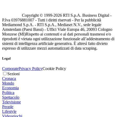
Copyright © 1999-
2026
RTI S.p.A. Business Digital -
P.Iva 03976881007 - Tutti i diritti riservati - Per la pubblicità
Mediamond S.p.A. - RTI S.p.A., Mediaset N.V., sede legale
Amsterdam (Paesi Bassi) - Uffici Viale Europa 46, 20093 Cologno
Monzese (MI)
Rispetto ai contenuti e ai dati personali trasmessi e/o
riprodotti è vietata ogni utilizzazione funzionale all’addestramento di
sistemi di intelligenza artificiale generativa. È altresì fatto divieto
espresso di utilizzare mezzi automatizzati di data scraping.
Legal
Corporate
Privacy Policy
Cookie Policy
Sezioni
Cronaca
Mondo
Economia
Politica
Spettacolo
Televisione
People
Lifestyle
Videogiochi