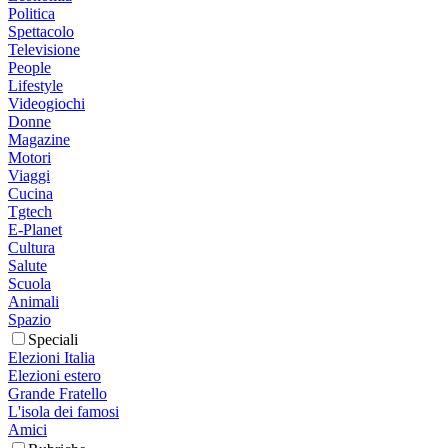
Politica
Spettacolo
Televisione
People
Lifestyle
Videogiochi
Donne
Magazine
Motori
Viaggi
Cucina
Tgtech
E-Planet
Cultura
Salute
Scuola
Animali
Spazio
Speciali
Elezioni Italia
Elezioni estero
Grande Fratello
L'isola dei famosi
Amici