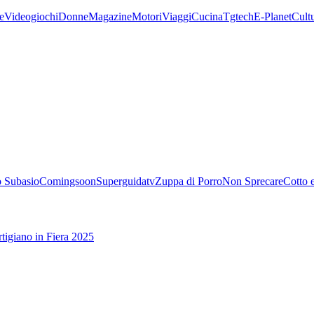
e
Videogiochi
Donne
Magazine
Motori
Viaggi
Cucina
Tgtech
E-Planet
Cult
 Subasio
Comingsoon
Superguidatv
Zuppa di Porro
Non Sprecare
Cotto 
tigiano in Fiera 2025