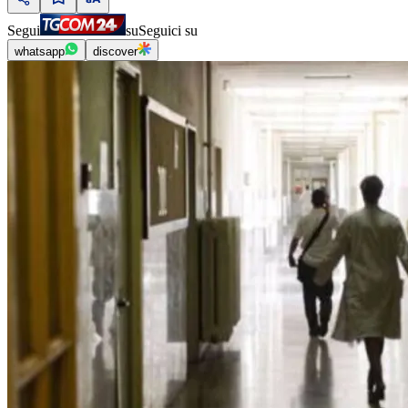
Segui
su
Seguici su
whatsapp
discover