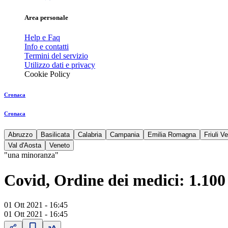
Area personale
Help e Faq
Info e contatti
Termini del servizio
Utilizzo dati e privacy
Cookie Policy
Cronaca
Cronaca
Abruzzo
Basilicata
Calabria
Campania
Emilia Romagna
Friuli V
Val d'Aosta
Veneto
"una minoranza"
Covid, Ordine dei medici: 1.100 
01 Ott 2021 - 16:45
01 Ott 2021 - 16:45