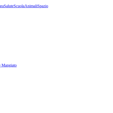
ura
Salute
Scuola
Animali
Spazio
e Mangiato