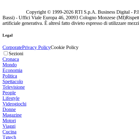
Copyright © 1999-
2026
RTI S.p.A. Business Digital - P.I
Bassi) - Uffici Viale Europa 46, 20093 Cologno Monzese (MI)
Rispett
artificiale generativa. È altresì fatto divieto espresso di utilizzare mez
Legal
Corporate
Privacy Policy
Cookie Policy
Sezioni
Cronaca
Mondo
Economia
Politica
Spettacolo
Televisione
People
Lifestyle
Videogiochi
Donne
Magazine
Motori
Viaggi
Cucina
Tgtech