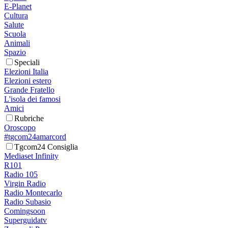
E-Planet
Cultura
Salute
Scuola
Animali
Spazio
Speciali
Elezioni Italia
Elezioni estero
Grande Fratello
L'isola dei famosi
Amici
Rubriche
Oroscopo
#tgcom24amarcord
Tgcom24 Consiglia
Mediaset Infinity
R101
Radio 105
Virgin Radio
Radio Montecarlo
Radio Subasio
Comingsoon
Superguidatv