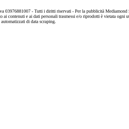
va 03976881007 - Tutti i diritti riservati - Per la pubblicità Mediamon
o ai contenuti e ai dati personali trasmessi e/o riprodotti è vietata ogni 
zi automatizzati di data scraping.