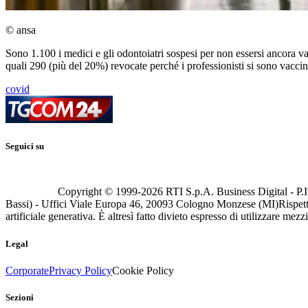
© ansa
Sono 1.100 i medici e gli odontoiatri sospesi per non essersi ancora v
quali 290 (più del 20%) revocate perché i professionisti si sono vaccin
covid
Seguici su
Copyright © 1999-
2026
RTI S.p.A. Business Digital - P.I
Bassi) - Uffici Viale Europa 46, 20093 Cologno Monzese (MI)
Rispett
artificiale generativa. È altresì fatto divieto espresso di utilizzare mez
Legal
Corporate
Privacy Policy
Cookie Policy
Sezioni