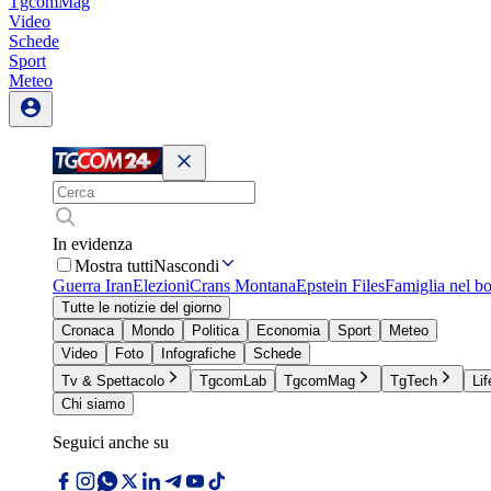
TgcomMag
Video
Schede
Sport
Meteo
In evidenza
Mostra tutti
Nascondi
Guerra Iran
Elezioni
Crans Montana
Epstein Files
Famiglia nel b
Tutte le notizie del giorno
Cronaca
Mondo
Politica
Economia
Sport
Meteo
Video
Foto
Infografiche
Schede
Tv & Spettacolo
TgcomLab
TgcomMag
TgTech
Lif
Chi siamo
Seguici anche su