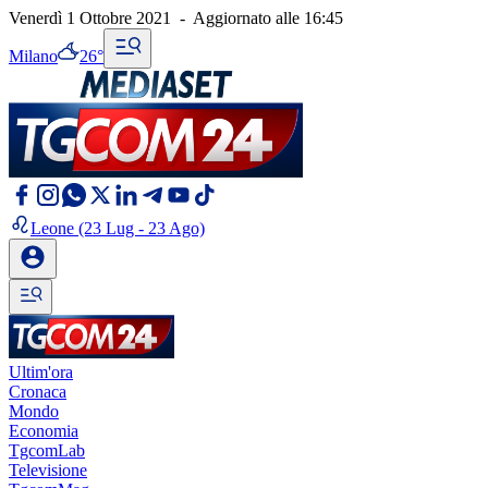
Venerdì 1 Ottobre 2021
-
Aggiornato alle
16:45
Milano
26°
Leone
(23 Lug - 23 Ago)
Ultim'ora
Cronaca
Mondo
Economia
TgcomLab
Televisione