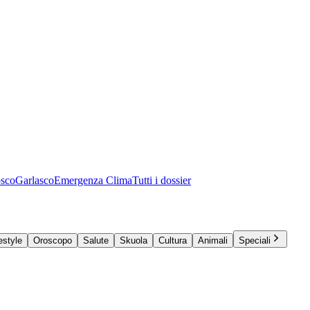
osco
Garlasco
Emergenza Clima
Tutti i dossier
estyle
Oroscopo
Salute
Skuola
Cultura
Animali
Speciali