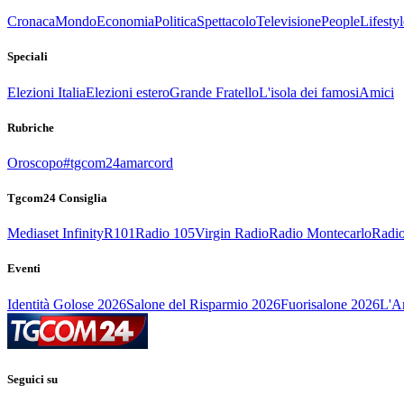
Cronaca
Mondo
Economia
Politica
Spettacolo
Televisione
People
Lifestyl
Speciali
Elezioni Italia
Elezioni estero
Grande Fratello
L'isola dei famosi
Amici
Rubriche
Oroscopo
#tgcom24amarcord
Tgcom24 Consiglia
Mediaset Infinity
R101
Radio 105
Virgin Radio
Radio Montecarlo
Radio
Eventi
Identità Golose 2026
Salone del Risparmio 2026
Fuorisalone 2026
L'Ar
Seguici su