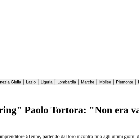
enezia Giulia
Lazio
Liguria
Lombardia
Marche
Molise
Piemonte
ering" Paolo Tortora: "Non era va
imprenditore 61enne, partendo dal loro incontro fino agli ultimi giorni d