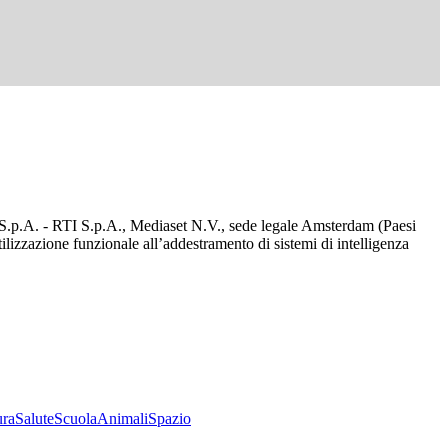
d S.p.A. - RTI S.p.A., Mediaset N.V., sede legale Amsterdam (Paesi
utilizzazione funzionale all’addestramento di sistemi di intelligenza
ura
Salute
Scuola
Animali
Spazio