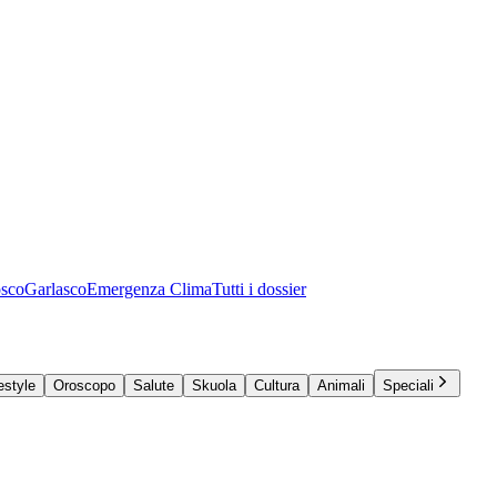
osco
Garlasco
Emergenza Clima
Tutti i dossier
estyle
Oroscopo
Salute
Skuola
Cultura
Animali
Speciali