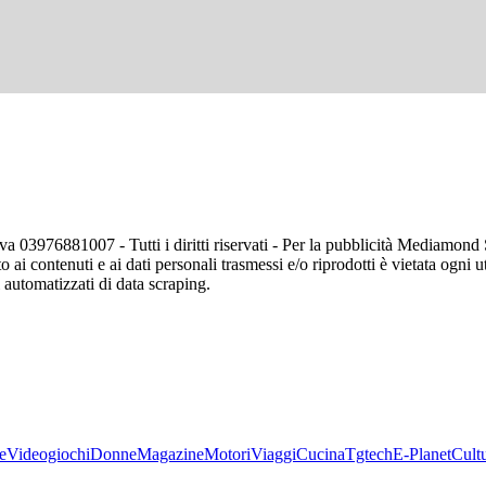
va 03976881007 - Tutti i diritti riservati - Per la pubblicità Mediamon
o ai contenuti e ai dati personali trasmessi e/o riprodotti è vietata ogni 
zi automatizzati di data scraping.
e
Videogiochi
Donne
Magazine
Motori
Viaggi
Cucina
Tgtech
E-Planet
Cult