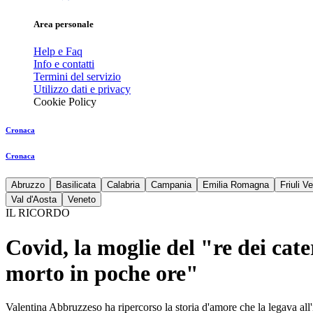
Area personale
Help e Faq
Info e contatti
Termini del servizio
Utilizzo dati e privacy
Cookie Policy
Cronaca
Cronaca
Abruzzo
Basilicata
Calabria
Campania
Emilia Romagna
Friuli V
Val d'Aosta
Veneto
IL RICORDO
Covid, la moglie del "re dei cat
morto in poche ore"
Valentina Abbruzzeso ha ripercorso la storia d'amore che la legava all'