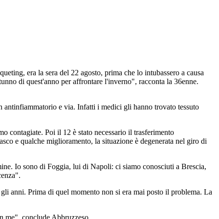
queting, era la sera del 22 agosto, prima che lo intubassero a causa
utunno di quest'anno per affrontare l'inverno", racconta la 36enne.
antinfiammatorio e via. Infatti i medici gli hanno trovato tessuto
o contagiate. Poi il 12 è stato necessario il trasferimento
asco e qualche miglioramento, la situazione è degenerata nel giro di
mine. Io sono di Foggia, lui di Napoli: ci siamo conosciuti a Brescia,
icenza".
o gli anni. Prima di quel momento non si era mai posto il problema. La
a con me", conclude Abbruzzeso.