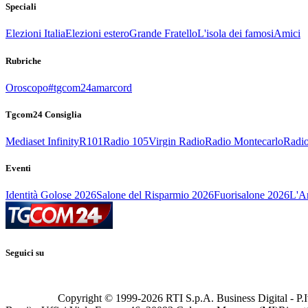
Speciali
Elezioni Italia
Elezioni estero
Grande Fratello
L'isola dei famosi
Amici
Rubriche
Oroscopo
#tgcom24amarcord
Tgcom24 Consiglia
Mediaset Infinity
R101
Radio 105
Virgin Radio
Radio Montecarlo
Radio
Eventi
Identità Golose 2026
Salone del Risparmio 2026
Fuorisalone 2026
L'Ar
Seguici su
Copyright © 1999-
2026
RTI S.p.A. Business Digital - P.I