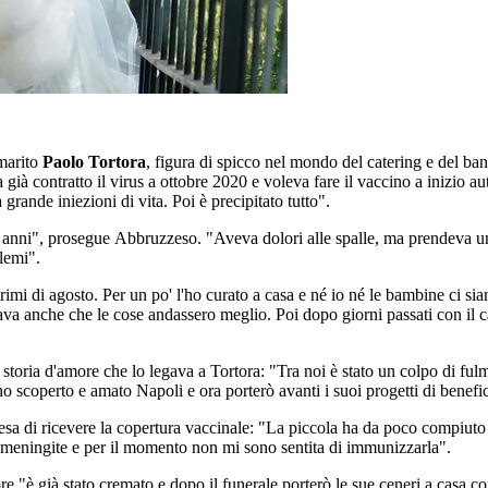
marito
Paolo Tortora
, figura di spicco nel mondo del catering e del ban
già contratto il virus a ottobre 2020 e voleva fare il vaccino a inizio a
 grande iniezioni di vita. Poi è precipitato tutto".
a anni", prosegue Abbruzzeso. "Aveva dolori alle spalle, ma prendeva un 
blemi".
rimi di agosto. Per un po' l'ho curato a casa e né io né le bambine ci siam
va anche che le cose andassero meglio. Poi dopo giorni passati con il c
a storia d'amore che lo legava a Tortora: "Tra noi è stato un colpo di ful
 ho scoperto e amato Napoli e ora porterò avanti i suoi progetti di benef
ttesa di ricevere la copertura vaccinale: "La piccola ha da poco compiut
la meningite e per il momento non mi sono sentita di immunizzarla".
tore "è già stato cremato e dopo il funerale porterò le sue ceneri a cas