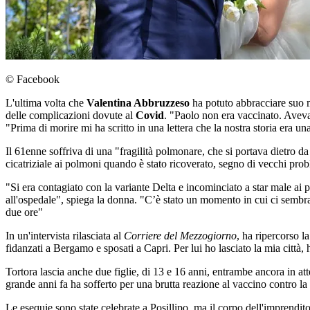
© Facebook
L'ultima volta che
Valentina Abbruzzeso
ha potuto abbracciare suo 
delle complicazioni dovute al
Covid
. "Paolo non era vaccinato. Aveva 
"Prima di morire mi ha scritto in una lettera che la nostra storia era una
Il 61enne soffriva di una "fragilità polmonare, che si portava dietro d
cicatriziale ai polmoni quando è stato ricoverato, segno di vecchi pro
"Si era contagiato con la variante Delta e incominciato a star male ai p
all'ospedale", spiega la donna. "C’è stato un momento in cui ci sembra
due ore"
In un'intervista rilasciata al
Corriere del Mezzogiorno
, ha ripercorso l
fidanzati a Bergamo e sposati a Capri. Per lui ho lasciato la mia città,
Tortora lascia anche due figlie, di 13 e 16 anni, entrambe ancora in a
grande anni fa ha sofferto per una brutta reazione al vaccino contro 
Le esequie sono state celebrate a Posillipo, ma il corpo dell'imprendi