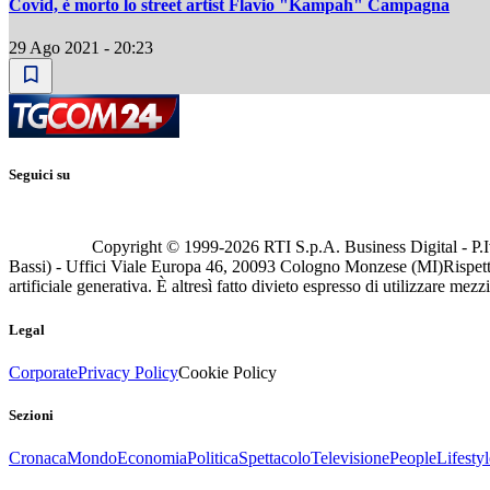
Covid, è morto lo street artist Flavio "Kampah" Campagna
29 Ago 2021 - 20:23
Seguici su
Copyright © 1999-
2026
RTI S.p.A. Business Digital - P.I
Bassi) - Uffici Viale Europa 46, 20093 Cologno Monzese (MI)
Rispett
artificiale generativa. È altresì fatto divieto espresso di utilizzare mez
Legal
Corporate
Privacy Policy
Cookie Policy
Sezioni
Cronaca
Mondo
Economia
Politica
Spettacolo
Televisione
People
Lifestyl