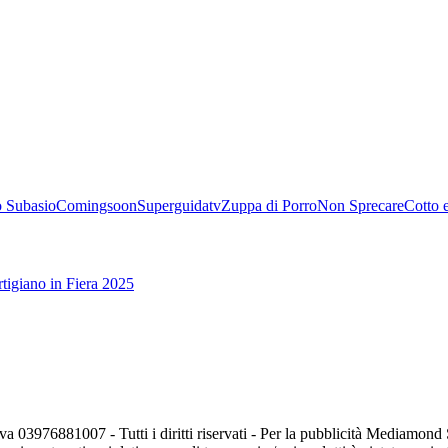
 Subasio
Comingsoon
Superguidatv
Zuppa di Porro
Non Sprecare
Cotto 
tigiano in Fiera 2025
va 03976881007 - Tutti i diritti riservati - Per la pubblicità Mediamon