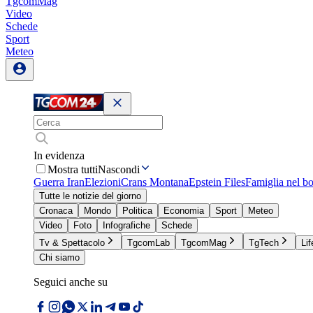
TgcomMag
Video
Schede
Sport
Meteo
In evidenza
Mostra tutti
Nascondi
Guerra Iran
Elezioni
Crans Montana
Epstein Files
Famiglia nel b
Tutte le notizie del giorno
Cronaca
Mondo
Politica
Economia
Sport
Meteo
Video
Foto
Infografiche
Schede
Tv & Spettacolo
TgcomLab
TgcomMag
TgTech
Lif
Chi siamo
Seguici anche su