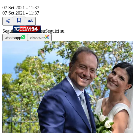
07 Set 2021 - 11:37
07 Set 2021 - 11:37
Segui
su
Seguici su
whatsapp
discover