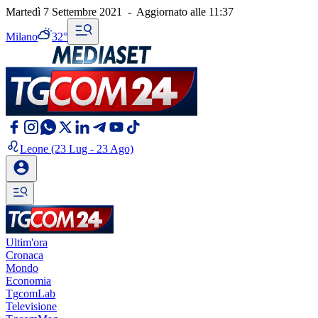
Martedì 7 Settembre 2021
-
Aggiornato alle
11:37
Milano
32°
Leone
(23 Lug - 23 Ago)
Ultim'ora
Cronaca
Mondo
Economia
TgcomLab
Televisione