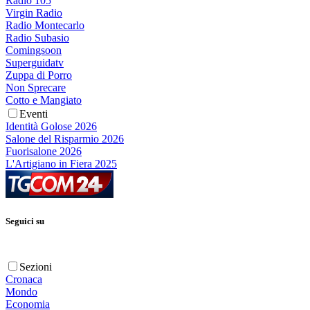
Radio 105
Virgin Radio
Radio Montecarlo
Radio Subasio
Comingsoon
Superguidatv
Zuppa di Porro
Non Sprecare
Cotto e Mangiato
Eventi
Identità Golose 2026
Salone del Risparmio 2026
Fuorisalone 2026
L'Artigiano in Fiera 2025
Seguici su
Sezioni
Cronaca
Mondo
Economia