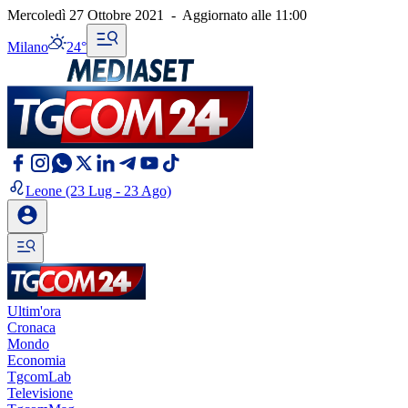
Mercoledì 27 Ottobre 2021
-
Aggiornato alle
11:00
Milano
24°
Leone
(23 Lug - 23 Ago)
Ultim'ora
Cronaca
Mondo
Economia
TgcomLab
Televisione