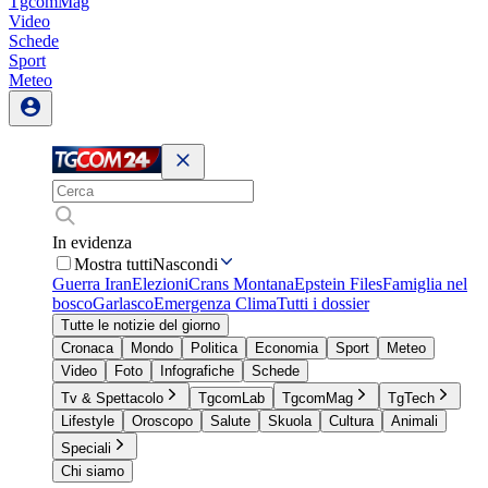
TgcomMag
Video
Schede
Sport
Meteo
In evidenza
Mostra tutti
Nascondi
Guerra Iran
Elezioni
Crans Montana
Epstein Files
Famiglia nel
bosco
Garlasco
Emergenza Clima
Tutti i dossier
Tutte le notizie del giorno
Cronaca
Mondo
Politica
Economia
Sport
Meteo
Video
Foto
Infografiche
Schede
Tv & Spettacolo
TgcomLab
TgcomMag
TgTech
Lifestyle
Oroscopo
Salute
Skuola
Cultura
Animali
Speciali
Chi siamo