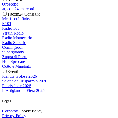
Oroscopo
#tgcom24amarcord
Tgcom24 Consiglia
Mediaset Infinity
R101
Radio 105
Virgin Radio
Radio Montecarlo
Radio Subasio
Comingsoon
Superguidatv
Zuppa di Porro
Non Sprecare
Cotto e Mangiato
Eventi
Identità Golose 2026
Salone del Risparmio 2026
Fuorisalone 2026
L'Artigiano in Fiera 2025
Legal
Corporate
Cookie Policy
Privacy Policy