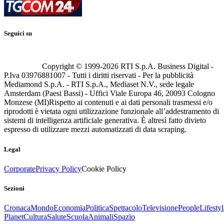
Seguici su
Copyright © 1999-
2026
RTI S.p.A. Business Digital -
P.Iva 03976881007 - Tutti i diritti riservati - Per la pubblicità
Mediamond S.p.A. - RTI S.p.A., Mediaset N.V., sede legale
Amsterdam (Paesi Bassi) - Uffici Viale Europa 46, 20093 Cologno
Monzese (MI)
Rispetto ai contenuti e ai dati personali trasmessi e/o
riprodotti è vietata ogni utilizzazione funzionale all’addestramento di
sistemi di intelligenza artificiale generativa. È altresì fatto divieto
espresso di utilizzare mezzi automatizzati di data scraping.
Legal
Corporate
Privacy Policy
Cookie Policy
Sezioni
Cronaca
Mondo
Economia
Politica
Spettacolo
Televisione
People
Lifestyl
Planet
Cultura
Salute
Scuola
Animali
Spazio