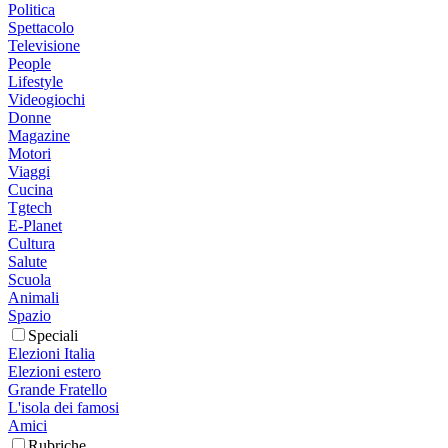
Politica
Spettacolo
Televisione
People
Lifestyle
Videogiochi
Donne
Magazine
Motori
Viaggi
Cucina
Tgtech
E-Planet
Cultura
Salute
Scuola
Animali
Spazio
Speciali
Elezioni Italia
Elezioni estero
Grande Fratello
L'isola dei famosi
Amici
Rubriche