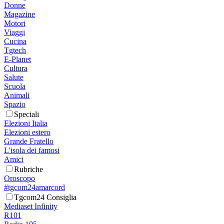
Donne
Magazine
Motori
Viaggi
Cucina
Tgtech
E-Planet
Cultura
Salute
Scuola
Animali
Spazio
Speciali
Elezioni Italia
Elezioni estero
Grande Fratello
L'isola dei famosi
Amici
Rubriche
Oroscopo
#tgcom24amarcord
Tgcom24 Consiglia
Mediaset Infinity
R101