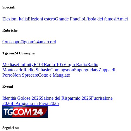
Speciali
Elezioni Italia
Elezioni estero
Grande Fratello
L'isola dei famosi
Amici
Rubriche
Oroscopo
#tgcom24amarcord
Tgcom24 Consiglia
Mediaset Infinity
R101
Radio 105
Virgin Radio
Radio
Montecarlo
Radio Subasio
Comingsoon
Superguidatv
Zuppa di
Porro
Non Sprecare
Cotto e Mangiato
Eventi
Identità Golose 2026
Salone del Risparmio 2026
Fuorisalone
2026
L'Artigiano in Fiera 2025
Seguici su