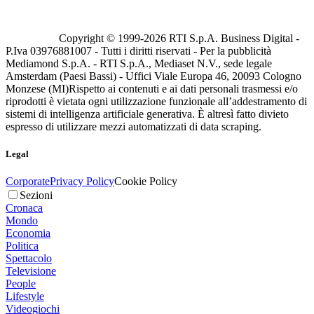
Copyright © 1999-
2026
RTI S.p.A. Business Digital -
P.Iva 03976881007 - Tutti i diritti riservati - Per la pubblicità
Mediamond S.p.A. - RTI S.p.A., Mediaset N.V., sede legale
Amsterdam (Paesi Bassi) - Uffici Viale Europa 46, 20093 Cologno
Monzese (MI)
Rispetto ai contenuti e ai dati personali trasmessi e/o
riprodotti è vietata ogni utilizzazione funzionale all’addestramento di
sistemi di intelligenza artificiale generativa. È altresì fatto divieto
espresso di utilizzare mezzi automatizzati di data scraping.
Legal
Corporate
Privacy Policy
Cookie Policy
Sezioni
Cronaca
Mondo
Economia
Politica
Spettacolo
Televisione
People
Lifestyle
Videogiochi