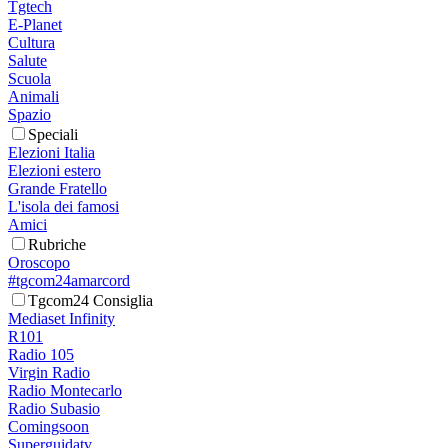
Tgtech
E-Planet
Cultura
Salute
Scuola
Animali
Spazio
Speciali
Elezioni Italia
Elezioni estero
Grande Fratello
L'isola dei famosi
Amici
Rubriche
Oroscopo
#tgcom24amarcord
Tgcom24 Consiglia
Mediaset Infinity
R101
Radio 105
Virgin Radio
Radio Montecarlo
Radio Subasio
Comingsoon
Superguidatv