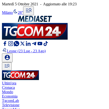
Martedì 5 Ottobre 2021
-
Aggiornato alle
19:23
Milano
28°
Leone
(23 Lug - 23 Ago)
Ultim'ora
Cronaca
Mondo
Economia
TgcomLab
Televisione