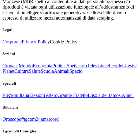
Monzese (MI)
Rispetto ai contenuti e ai dati personali trasmessi e/o
riprodotti è vietata ogni utilizzazione funzionale all’addestramento di
sistemi di intelligenza artificiale generativa. È altresì fatto divieto
espresso di utilizzare mezzi automatizzati di data scraping.
Legal
Corporate
Privacy Policy
Cookie Policy
Sezioni
Cronaca
Mondo
Economia
Politica
Spettacolo
Televisione
People
Lifestyl
Planet
Cultura
Salute
Scuola
Animali
Spazio
Speciali
Elezioni Italia
Elezioni estero
Grande Fratello
L'isola dei famosi
Amici
Rubriche
Oroscopo
#tgcom24amarcord
Tgcom24 Consiglia