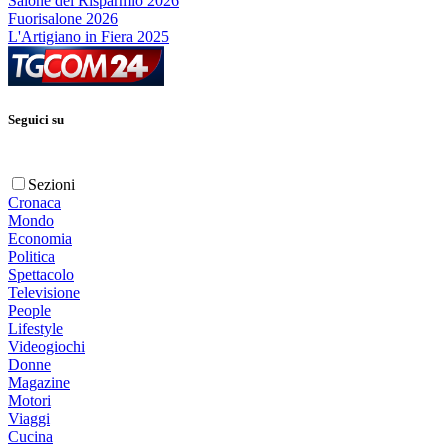
Salone del Risparmio 2026
Fuorisalone 2026
L'Artigiano in Fiera 2025
Seguici su
Sezioni
Cronaca
Mondo
Economia
Politica
Spettacolo
Televisione
People
Lifestyle
Videogiochi
Donne
Magazine
Motori
Viaggi
Cucina