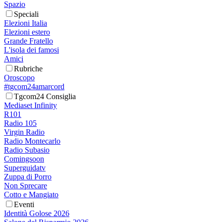
Spazio
Speciali
Elezioni Italia
Elezioni estero
Grande Fratello
L'isola dei famosi
Amici
Rubriche
Oroscopo
#tgcom24amarcord
Tgcom24 Consiglia
Mediaset Infinity
R101
Radio 105
Virgin Radio
Radio Montecarlo
Radio Subasio
Comingsoon
Superguidatv
Zuppa di Porro
Non Sprecare
Cotto e Mangiato
Eventi
Identità Golose 2026