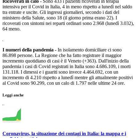
Ricoverati in calo -
Sono 433 i pazienti ricoverati in terapia
intensiva per il Covid in Italia, 4 in meno rispetto a lunedì nel saldo
tra entrate e uscite. Gli ingressi giornalieri, secondo i dati del
ministero della Salute, sono 18 (il giorno prima erano 22). I
ricoverati con sintomi nei reparti ordinari sono 2.968 (lunedì 3.032),
64 meno.
I numeri della pandemia -
In isolamento domiciliare ci sono
86.898 persone. La Regione che ha fatto registrare il maggior
incremento quotidiano di casi è il Veneto (+363).
Dall'inizio della
pandemia i casi di Covid registrati in Italia sono 4.686.109, i morti
131.118. I dimessi e i guariti sono invece 4.464.692, con un
incremento di 4.210 rispetto a lunedì mentre gli attualmente positivi
al Covid sono 90.299, con un calo di 1.797 nelle ultime 24 ore.
Leggi anche
Coronavirus, la situazione dei contagi in Italia: la mappa e i