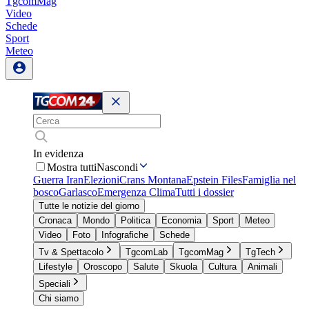
TgcomMag
Video
Schede
Sport
Meteo
In evidenza
Mostra tutti
Nascondi
Guerra Iran
Elezioni
Crans Montana
Epstein Files
Famiglia nel
bosco
Garlasco
Emergenza Clima
Tutti i dossier
Tutte le notizie del giorno
Cronaca
Mondo
Politica
Economia
Sport
Meteo
Video
Foto
Infografiche
Schede
Tv & Spettacolo
TgcomLab
TgcomMag
TgTech
Lifestyle
Oroscopo
Salute
Skuola
Cultura
Animali
Speciali
Chi siamo