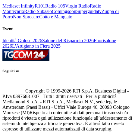
Mediaset Infinity
R101
Radio 105
Virgin Radio
Radio
Montecarlo
Radio Subasio
Comingsoon
Superguidatv
Zuppa di
Porro
Non Sprecare
Cotto e Mangiato
Eventi
Identità Golose 2026
Salone del Risparmio 2026
Fuorisalone
2026
L'Artigiano in Fiera 2025
Seguici su
Copyright © 1999-
2026
RTI S.p.A. Business Digital -
P.Iva 03976881007 - Tutti i diritti riservati - Per la pubblicità
Mediamond S.p.A. - RTI S.p.A., Mediaset N.V., sede legale
Amsterdam (Paesi Bassi) - Uffici Viale Europa 46, 20093 Cologno
Monzese (MI)
Rispetto ai contenuti e ai dati personali trasmessi e/o
riprodotti è vietata ogni utilizzazione funzionale all’addestramento di
sistemi di intelligenza artificiale generativa. È altresì fatto divieto
espresso di utilizzare mezzi automatizzati di data scraping.