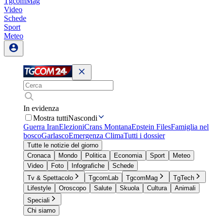
TgcomMag
Video
Schede
Sport
Meteo
In evidenza
Mostra tutti
Nascondi
Guerra Iran
Elezioni
Crans Montana
Epstein Files
Famiglia nel
bosco
Garlasco
Emergenza Clima
Tutti i dossier
Tutte le notizie del giorno
Cronaca
Mondo
Politica
Economia
Sport
Meteo
Video
Foto
Infografiche
Schede
Tv & Spettacolo
TgcomLab
TgcomMag
TgTech
Lifestyle
Oroscopo
Salute
Skuola
Cultura
Animali
Speciali
Chi siamo