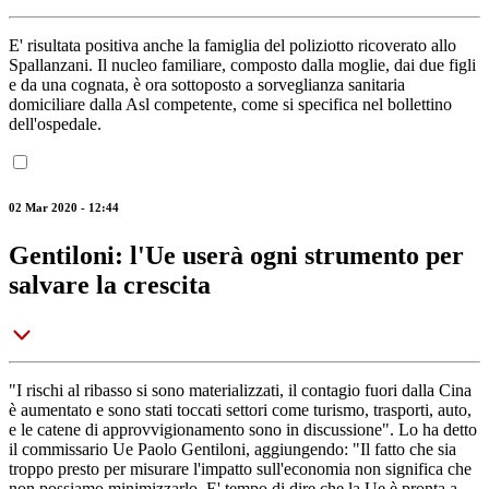
E' risultata positiva anche la famiglia del poliziotto ricoverato allo
Spallanzani. Il nucleo familiare, composto dalla moglie, dai due figli
e da una cognata, è ora sottoposto a sorveglianza sanitaria
domiciliare dalla Asl competente, come si specifica nel bollettino
dell'ospedale.
02 Mar 2020 - 12:44
Gentiloni: l'Ue userà ogni strumento per
salvare la crescita
"I rischi al ribasso si sono materializzati, il contagio fuori dalla Cina
è aumentato e sono stati toccati settori come turismo, trasporti, auto,
e le catene di approvvigionamento sono in discussione". Lo ha detto
il commissario Ue Paolo Gentiloni, aggiungendo: "Il fatto che sia
troppo presto per misurare l'impatto sull'economia non significa che
non possiamo minimizzarlo. E' tempo di dire che la Ue è pronta a