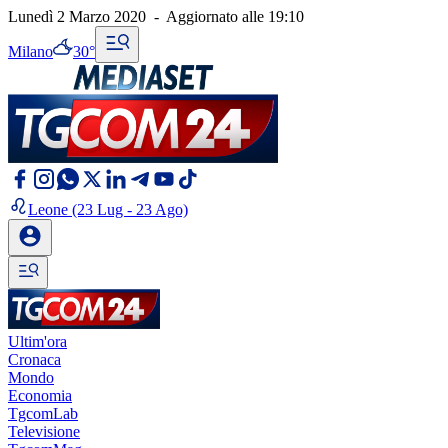
Lunedì 2 Marzo 2020
-
Aggiornato alle
19:10
Milano
30°
Leone
(23 Lug - 23 Ago)
Ultim'ora
Cronaca
Mondo
Economia
TgcomLab
Televisione