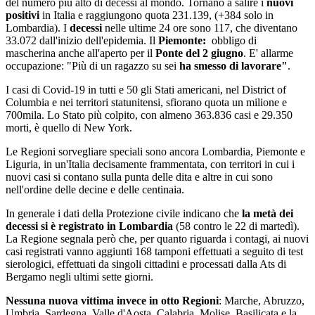
del numero più alto di decessi al mondo. Tornano a salire i
nuovi
positivi
in Italia e raggiungono quota 231.139, (+384 solo in
Lombardia). I
decessi
nelle ultime 24 ore sono 117, che diventano
33.072 dall'inizio dell'epidemia. Il
Piemonte:
obbligo di
mascherina anche all'aperto per il
Ponte del 2 giugno
. E' allarme
occupazione: "Più di un ragazzo su sei
ha smesso di lavorare"
.
I casi di Covid-19 in tutti e 50 gli Stati americani, nel District of
Columbia e nei territori statunitensi, sfiorano quota un milione e
700mila. Lo Stato più colpito, con almeno 363.836 casi e 29.350
morti, è quello di New York.
Le Regioni sorvegliare speciali sono ancora Lombardia, Piemonte e
Liguria, in un'Italia decisamente frammentata, con territori in cui i
nuovi casi si contano sulla punta delle dita e altre in cui sono
nell'ordine delle decine e delle centinaia.
In generale i dati della Protezione civile indicano che
la metà dei
decessi si è registrato in Lombardia
(58 contro le 22 di martedì).
La Regione segnala però che, per quanto riguarda i contagi, ai nuovi
casi registrati vanno aggiunti 168 tamponi effettuati a seguito di test
sierologici, effettuati da singoli cittadini e processati dalla Ats di
Bergamo negli ultimi sette giorni.
Nessuna nuova vittima invece in otto Regioni
: Marche, Abruzzo,
Umbria, Sardegna, Valle d'Aosta, Calabria, Molise, Basilicata e la