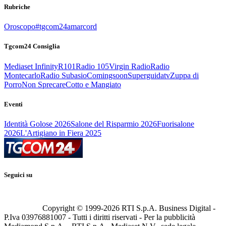
Rubriche
Oroscopo
#tgcom24amarcord
Tgcom24 Consiglia
Mediaset Infinity
R101
Radio 105
Virgin Radio
Radio
Montecarlo
Radio Subasio
Comingsoon
Superguidatv
Zuppa di
Porro
Non Sprecare
Cotto e Mangiato
Eventi
Identità Golose 2026
Salone del Risparmio 2026
Fuorisalone
2026
L'Artigiano in Fiera 2025
Seguici su
Copyright © 1999-
2026
RTI S.p.A. Business Digital -
P.Iva 03976881007 - Tutti i diritti riservati - Per la pubblicità