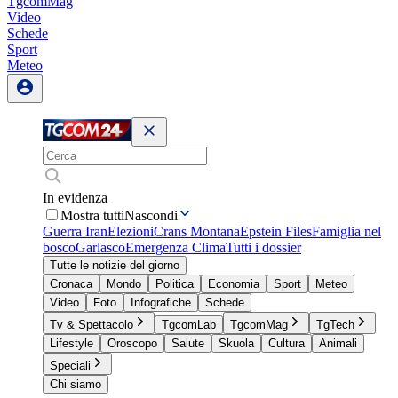
TgcomMag
Video
Schede
Sport
Meteo
In evidenza
Mostra tutti
Nascondi
Guerra Iran
Elezioni
Crans Montana
Epstein Files
Famiglia nel
bosco
Garlasco
Emergenza Clima
Tutti i dossier
Tutte le notizie del giorno
Cronaca
Mondo
Politica
Economia
Sport
Meteo
Video
Foto
Infografiche
Schede
Tv & Spettacolo
TgcomLab
TgcomMag
TgTech
Lifestyle
Oroscopo
Salute
Skuola
Cultura
Animali
Speciali
Chi siamo