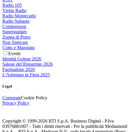
Radio 105
Virgin Radio
Radio Montecarlo
Radio Subasio
Comingsoon
Superguidatv
Zuppa di Porro
Non Sprecare
Cotto e Mangiato
Eventi
Identità Golose 2026
Salone del Risparmio 2026
Fuorisalone 2026
L'Artigiano in Fiera 2025
Legal
Corporate
Cookie Policy
Privacy Policy
Copyright © 1999-
2026
RTI S.p.A. Business Digital - P.Iva
03976881007 - Tutti i diritti riservati - Per la pubblicità Mediamond
S.p.A. - RTI S.p.A., Mediaset N.V., sede legale Amsterdam (Paesi