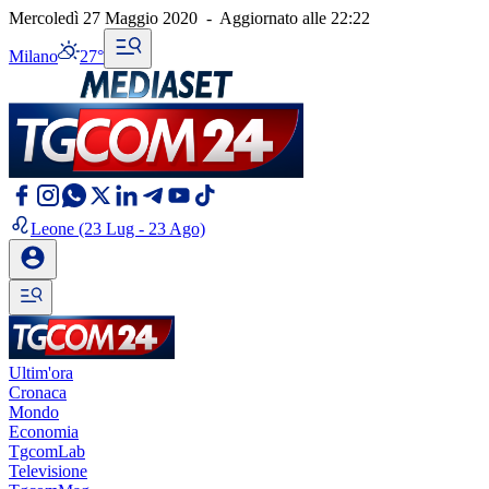
Mercoledì 27 Maggio 2020
-
Aggiornato alle
22:22
Milano
27°
Leone
(23 Lug - 23 Ago)
Ultim'ora
Cronaca
Mondo
Economia
TgcomLab
Televisione