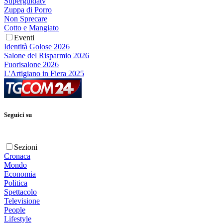
Superguidatv
Zuppa di Porro
Non Sprecare
Cotto e Mangiato
Eventi
Identità Golose 2026
Salone del Risparmio 2026
Fuorisalone 2026
L'Artigiano in Fiera 2025
Seguici su
Sezioni
Cronaca
Mondo
Economia
Politica
Spettacolo
Televisione
People
Lifestyle