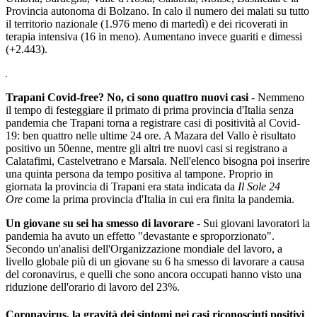
Provincia autonoma di Bolzano. In calo il numero dei malati su tutto
il territorio nazionale (1.976 meno di martedì) e dei ricoverati in
terapia intensiva (16 in meno). Aumentano invece guariti e dimessi
(+2.443).
Trapani Covid-free? No, ci sono quattro nuovi casi
- Nemmeno
il tempo di festeggiare il primato di prima provincia d'Italia senza
pandemia che Trapani torna a registrare casi di positività al Covid-
19: ben quattro nelle ultime 24 ore. A Mazara del Vallo è risultato
positivo un 50enne, mentre gli altri tre nuovi casi si registrano a
Calatafimi, Castelvetrano e Marsala. Nell'elenco bisogna poi inserire
una quinta persona da tempo positiva al tampone. Proprio in
giornata la provincia di Trapani era stata indicata da
Il Sole 24
Ore
come la prima provincia d'Italia in cui era finita la pandemia.
Un giovane su sei ha smesso di lavorare
- Sui giovani lavoratori la
pandemia ha avuto un effetto "devastante e sproporzionato".
Secondo un'analisi dell'Organizzazione mondiale del lavoro, a
livello globale più di un giovane su 6 ha smesso di lavorare a causa
del coronavirus, e quelli che sono ancora occupati hanno visto una
riduzione dell'orario di lavoro del 23%.
Coronavirus, la gravità dei sintomi nei casi riconosciuti positivi