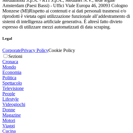
Mediamond S.p.A. - RTI S.p.A., Mediaset N.V., sede legale
Amsterdam (Paesi Bassi) - Uffici Viale Europa 46, 20093 Cologno
Monzese (MI)
Rispetto ai contenuti e ai dati personali trasmessi e/o
riprodotti è vietata ogni utilizzazione funzionale all’addestramento di
sistemi di intelligenza artificiale generativa. È altresì fatto divieto
espresso di utilizzare mezzi automatizzati di data scraping.
Legal
Corporate
Privacy Policy
Cookie Policy
Sezioni
Cronaca
Mondo
Economia
Politica
Spettacolo
Televisione
People
Lifestyle
Videogiochi
Donne
Magazine
Motori
Viaggi
Cucina