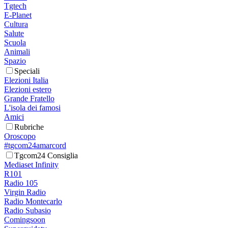
Tgtech
E-Planet
Cultura
Salute
Scuola
Animali
Spazio
Speciali
Elezioni Italia
Elezioni estero
Grande Fratello
L'isola dei famosi
Amici
Rubriche
Oroscopo
#tgcom24amarcord
Tgcom24 Consiglia
Mediaset Infinity
R101
Radio 105
Virgin Radio
Radio Montecarlo
Radio Subasio
Comingsoon