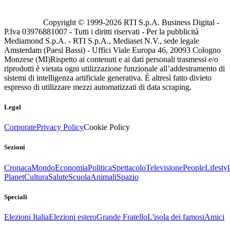
Copyright © 1999-
2026
RTI S.p.A. Business Digital -
P.Iva 03976881007 - Tutti i diritti riservati - Per la pubblicità
Mediamond S.p.A. - RTI S.p.A., Mediaset N.V., sede legale
Amsterdam (Paesi Bassi) - Uffici Viale Europa 46, 20093 Cologno
Monzese (MI)
Rispetto ai contenuti e ai dati personali trasmessi e/o
riprodotti è vietata ogni utilizzazione funzionale all’addestramento di
sistemi di intelligenza artificiale generativa. È altresì fatto divieto
espresso di utilizzare mezzi automatizzati di data scraping.
Legal
Corporate
Privacy Policy
Cookie Policy
Sezioni
Cronaca
Mondo
Economia
Politica
Spettacolo
Televisione
People
Lifestyl
Planet
Cultura
Salute
Scuola
Animali
Spazio
Speciali
Elezioni Italia
Elezioni estero
Grande Fratello
L'isola dei famosi
Amici