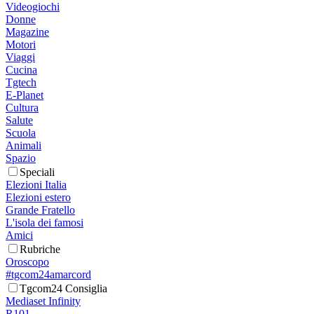
Videogiochi
Donne
Magazine
Motori
Viaggi
Cucina
Tgtech
E-Planet
Cultura
Salute
Scuola
Animali
Spazio
Speciali
Elezioni Italia
Elezioni estero
Grande Fratello
L'isola dei famosi
Amici
Rubriche
Oroscopo
#tgcom24amarcord
Tgcom24 Consiglia
Mediaset Infinity
R101