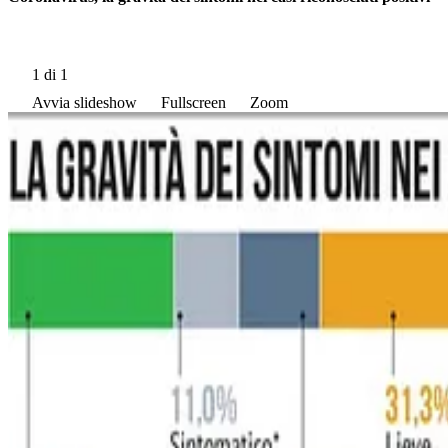
1
di 1
Avvia slideshow
Fullscreen
Zoom