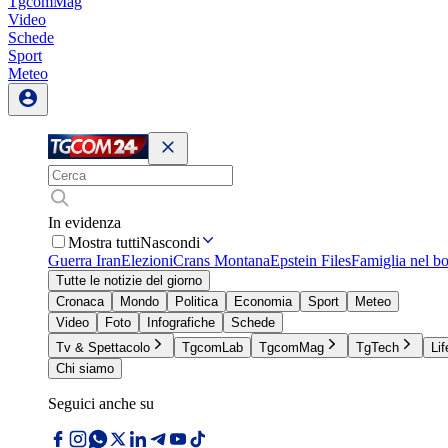
TgcomMag
Video
Schede
Sport
Meteo
In evidenza
Mostra tutti
Nascondi
Guerra Iran
Elezioni
Crans Montana
Epstein Files
Famiglia nel b
Tutte le notizie del giorno
Cronaca
Mondo
Politica
Economia
Sport
Meteo
Video
Foto
Infografiche
Schede
Tv & Spettacolo
TgcomLab
TgcomMag
TgTech
Lif
Chi siamo
Seguici anche su