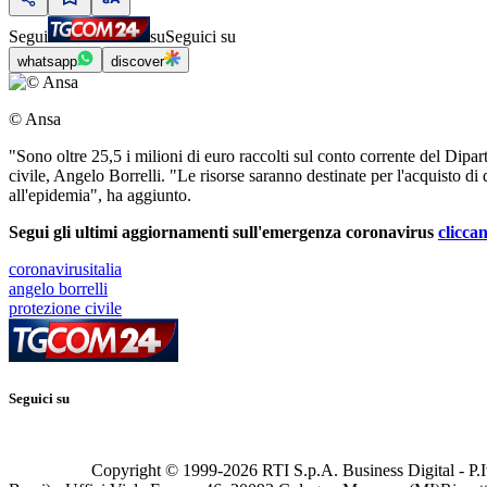
Segui
su
Seguici su
whatsapp
discover
© Ansa
"Sono oltre 25,5 i milioni di euro raccolti sul conto corrente del Dipar
civile, Angelo Borrelli. "Le risorse saranno destinate per l'acquisto di d
all'epidemia", ha aggiunto.
Segui gli ultimi aggiornamenti sull'emergenza coronavirus
clicca
coronavirusitalia
angelo borrelli
protezione civile
Seguici su
Copyright © 1999-
2026
RTI S.p.A. Business Digital - P.I