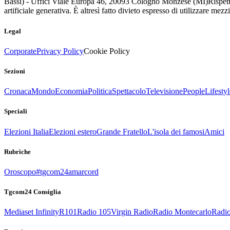
Bassi) - Uffici Viale Europa 46, 20093 Cologno Monzese (MI)
Rispett
artificiale generativa. È altresì fatto divieto espresso di utilizzare mez
Legal
Corporate
Privacy Policy
Cookie Policy
Sezioni
Cronaca
Mondo
Economia
Politica
Spettacolo
Televisione
People
Lifestyl
Speciali
Elezioni Italia
Elezioni estero
Grande Fratello
L'isola dei famosi
Amici
Rubriche
Oroscopo
#tgcom24amarcord
Tgcom24 Consiglia
Mediaset Infinity
R101
Radio 105
Virgin Radio
Radio Montecarlo
Radio