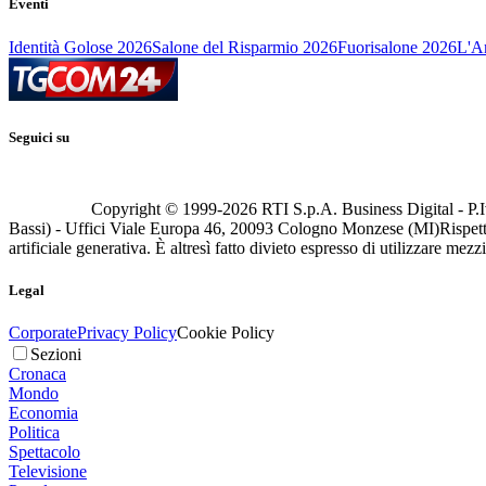
Eventi
Identità Golose 2026
Salone del Risparmio 2026
Fuorisalone 2026
L'Ar
Seguici su
Copyright © 1999-
2026
RTI S.p.A. Business Digital - P.I
Bassi) - Uffici Viale Europa 46, 20093 Cologno Monzese (MI)
Rispett
artificiale generativa. È altresì fatto divieto espresso di utilizzare mez
Legal
Corporate
Privacy Policy
Cookie Policy
Sezioni
Cronaca
Mondo
Economia
Politica
Spettacolo
Televisione