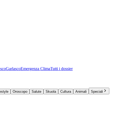
osco
Garlasco
Emergenza Clima
Tutti i dossier
estyle
Oroscopo
Salute
Skuola
Cultura
Animali
Speciali