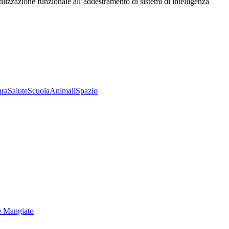
utilizzazione funzionale all’addestramento di sistemi di intelligenza
ura
Salute
Scuola
Animali
Spazio
e Mangiato