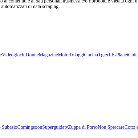
o ai contenuti e ai dati personali trasmessi e/o riprodotti è vietata ogni 
zi automatizzati di data scraping.
e
Videogiochi
Donne
Magazine
Motori
Viaggi
Cucina
Tgtech
E-Planet
Cult
 Subasio
Comingsoon
Superguidatv
Zuppa di Porro
Non Sprecare
Cotto 