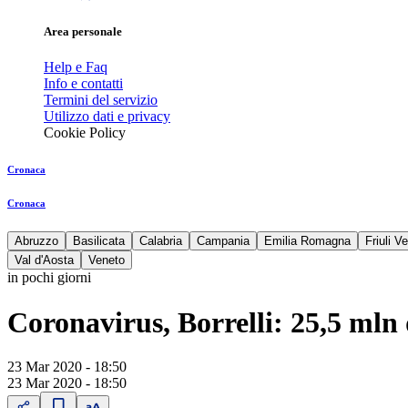
Area personale
Help e Faq
Info e contatti
Termini del servizio
Utilizzo dati e privacy
Cookie Policy
Cronaca
Cronaca
Abruzzo
Basilicata
Calabria
Campania
Emilia Romagna
Friuli V
Val d'Aosta
Veneto
in pochi giorni
Coronavirus, Borrelli: 25,5 mln 
23 Mar 2020 - 18:50
23 Mar 2020 - 18:50