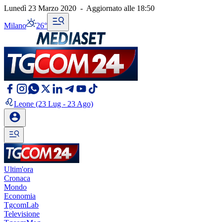
Lunedì 23 Marzo 2020
-
Aggiornato alle
18:50
Milano
26°
Leone
(23 Lug - 23 Ago)
Ultim'ora
Cronaca
Mondo
Economia
TgcomLab
Televisione