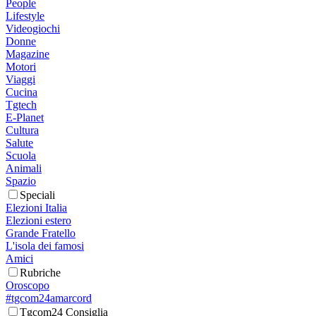
People
Lifestyle
Videogiochi
Donne
Magazine
Motori
Viaggi
Cucina
Tgtech
E-Planet
Cultura
Salute
Scuola
Animali
Spazio
Speciali
Elezioni Italia
Elezioni estero
Grande Fratello
L'isola dei famosi
Amici
Rubriche
Oroscopo
#tgcom24amarcord
Tgcom24 Consiglia