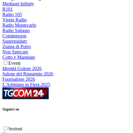
Mediaset Infinity
R101
Radio 105
Virgin Radio
Radio Montecarlo
Radio Subasio
Comingsoon
Superguidatv
Zuppa di Porro
Non Sprecare
Cotto e Mangiato
Eventi
Identità Golose 2026
Salone del Risparmio 2026
Fuorisalone 2026
L'Artigiano in Fiera 2025
Seguici su
Sezioni