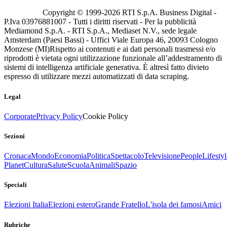
Copyright © 1999-
2026
RTI S.p.A. Business Digital -
P.Iva 03976881007 - Tutti i diritti riservati - Per la pubblicità
Mediamond S.p.A. - RTI S.p.A., Mediaset N.V., sede legale
Amsterdam (Paesi Bassi) - Uffici Viale Europa 46, 20093 Cologno
Monzese (MI)
Rispetto ai contenuti e ai dati personali trasmessi e/o
riprodotti è vietata ogni utilizzazione funzionale all’addestramento di
sistemi di intelligenza artificiale generativa. È altresì fatto divieto
espresso di utilizzare mezzi automatizzati di data scraping.
Legal
Corporate
Privacy Policy
Cookie Policy
Sezioni
Cronaca
Mondo
Economia
Politica
Spettacolo
Televisione
People
Lifestyl
Planet
Cultura
Salute
Scuola
Animali
Spazio
Speciali
Elezioni Italia
Elezioni estero
Grande Fratello
L'isola dei famosi
Amici
Rubriche