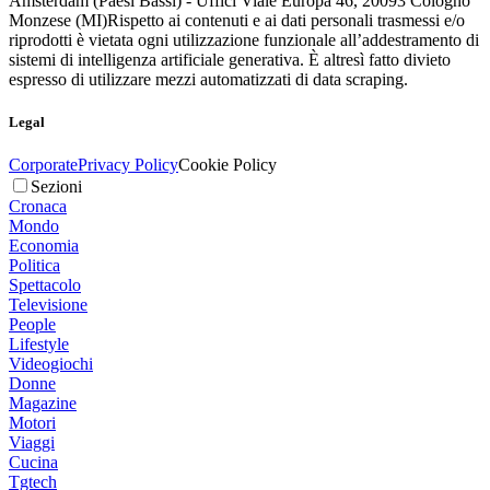
Amsterdam (Paesi Bassi) - Uffici Viale Europa 46, 20093 Cologno
Monzese (MI)
Rispetto ai contenuti e ai dati personali trasmessi e/o
riprodotti è vietata ogni utilizzazione funzionale all’addestramento di
sistemi di intelligenza artificiale generativa. È altresì fatto divieto
espresso di utilizzare mezzi automatizzati di data scraping.
Legal
Corporate
Privacy Policy
Cookie Policy
Sezioni
Cronaca
Mondo
Economia
Politica
Spettacolo
Televisione
People
Lifestyle
Videogiochi
Donne
Magazine
Motori
Viaggi
Cucina
Tgtech