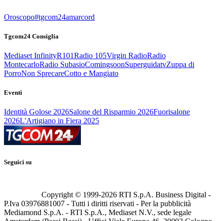
Oroscopo
#tgcom24amarcord
Tgcom24 Consiglia
Mediaset Infinity
R101
Radio 105
Virgin Radio
Radio
Montecarlo
Radio Subasio
Comingsoon
Superguidatv
Zuppa di
Porro
Non Sprecare
Cotto e Mangiato
Eventi
Identità Golose 2026
Salone del Risparmio 2026
Fuorisalone
2026
L'Artigiano in Fiera 2025
Seguici su
Copyright © 1999-
2026
RTI S.p.A. Business Digital -
P.Iva 03976881007 - Tutti i diritti riservati - Per la pubblicità
Mediamond S.p.A. - RTI S.p.A., Mediaset N.V., sede legale