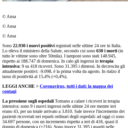
© Ansa
© Ansa
© Ansa
Sono
22.930 i nuovi positivi
registrati nelle ultime 24 ore in Italia.
Lo rileva il ministero della Salute, secondo cui sono
630 i morti
(in
tutto le vittime sono oltre 50mila). I tamponi sono stati 148.945,
rispetto ai 188.747 di domenica. In calo gli ingressi in
terapia
intensiva
: 9 su 418 ricoveri. Sono 31.395 i dimessi. In decrescita gli
attualmente positivi: -9.098, è la prima volta da agosto. In rialzo il
tasso di positività al 15,4% (+0,4%).
LEGGI ANCHE >
Coronavirus, tutti i dati: la mappa dei
contagi
La pressione sugli ospedali
Tornano a calare i ricoveri in terapia
intensiva: sono 9 i nuovi ingressi nelle ultime 24 ore mentre ieri
erano 43, per un totale arrivato a 3.810. Sale invece l'incremento dei
pazienti ricoverati nei reparti ordinari degli ospedali: ad oggi ci sono
34.697 persone, con un incremento rispetto a ieri di 418, quasi il
doppio di domenica (+216). Sono invece 31.395 i guariti nelle