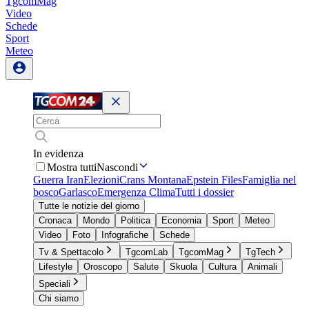
TgcomMag
Video
Schede
Sport
Meteo
In evidenza
Mostra tutti
Nascondi
Guerra Iran
Elezioni
Crans Montana
Epstein Files
Famiglia nel
bosco
Garlasco
Emergenza Clima
Tutti i dossier
Tutte le notizie del giorno
Cronaca
Mondo
Politica
Economia
Sport
Meteo
Video
Foto
Infografiche
Schede
Tv & Spettacolo
TgcomLab
TgcomMag
TgTech
Lifestyle
Oroscopo
Salute
Skuola
Cultura
Animali
Speciali
Chi siamo