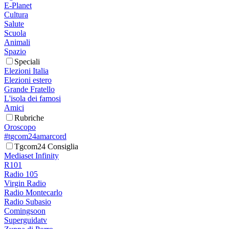
E-Planet
Cultura
Salute
Scuola
Animali
Spazio
Speciali
Elezioni Italia
Elezioni estero
Grande Fratello
L'isola dei famosi
Amici
Rubriche
Oroscopo
#tgcom24amarcord
Tgcom24 Consiglia
Mediaset Infinity
R101
Radio 105
Virgin Radio
Radio Montecarlo
Radio Subasio
Comingsoon
Superguidatv