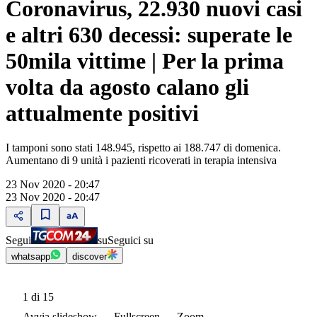
Coronavirus, 22.930 nuovi casi
e altri 630 decessi: superate le
50mila vittime | Per la prima
volta da agosto calano gli
attualmente positivi
I tamponi sono stati 148.945, rispetto ai 188.747 di domenica.
Aumentano di 9 unità i pazienti ricoverati in terapia intensiva
23 Nov 2020 - 20:47
23 Nov 2020 - 20:47
Segui
su
Seguici su
whatsapp
discover
1
di 15
Avvia slideshow
Fullscreen
Zoom