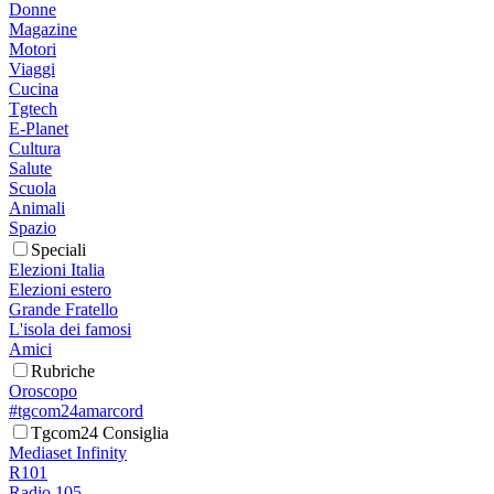
Donne
Magazine
Motori
Viaggi
Cucina
Tgtech
E-Planet
Cultura
Salute
Scuola
Animali
Spazio
Speciali
Elezioni Italia
Elezioni estero
Grande Fratello
L'isola dei famosi
Amici
Rubriche
Oroscopo
#tgcom24amarcord
Tgcom24 Consiglia
Mediaset Infinity
R101
Radio 105