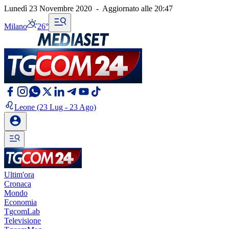
Lunedì 23 Novembre 2020
-
Aggiornato alle
20:47
Milano
26°
Leone
(23 Lug - 23 Ago)
Ultim'ora
Cronaca
Mondo
Economia
TgcomLab
Televisione