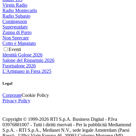
Virgin Radio
Radio Montecarlo
Radio Subasio
Comingsoon
Superguidatv
Zuppa di Porro
Non Sprecare
Cotto e Mangiato
Eventi
Identità Golose 2026
Salone del Risparmio 2026
Fuorisalone 2026
L'Artigiano in Fiera 2025
Legal
Corporate
Cookie Policy
Privacy Policy
Copyright © 1999-
2026
RTI S.p.A. Business Digital - P.Iva
03976881007 - Tutti i diritti riservati - Per la pubblicità Mediamond
S.p.A. - RTI S.p.A., Mediaset N.V., sede legale Amsterdam (Paesi
Bassi) - Uffici Viale Europa 46, 20093 Cologno Monzese (MI)