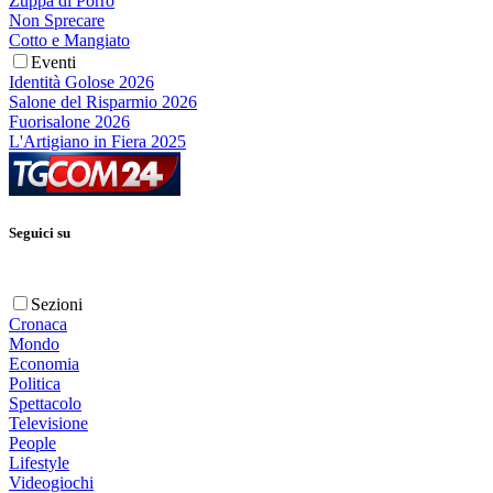
Zuppa di Porro
Non Sprecare
Cotto e Mangiato
Eventi
Identità Golose 2026
Salone del Risparmio 2026
Fuorisalone 2026
L'Artigiano in Fiera 2025
Seguici su
Sezioni
Cronaca
Mondo
Economia
Politica
Spettacolo
Televisione
People
Lifestyle
Videogiochi