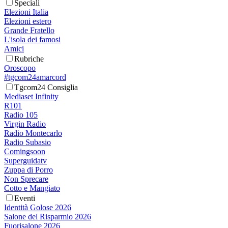
Speciali
Elezioni Italia
Elezioni estero
Grande Fratello
L'isola dei famosi
Amici
Rubriche
Oroscopo
#tgcom24amarcord
Tgcom24 Consiglia
Mediaset Infinity
R101
Radio 105
Virgin Radio
Radio Montecarlo
Radio Subasio
Comingsoon
Superguidatv
Zuppa di Porro
Non Sprecare
Cotto e Mangiato
Eventi
Identità Golose 2026
Salone del Risparmio 2026
Fuorisalone 2026