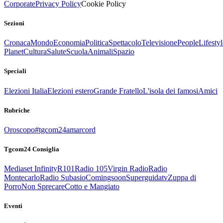
Corporate
Privacy Policy
Cookie Policy
Sezioni
Cronaca
Mondo
Economia
Politica
Spettacolo
Televisione
People
Lifestyl
Planet
Cultura
Salute
Scuola
Animali
Spazio
Speciali
Elezioni Italia
Elezioni estero
Grande Fratello
L'isola dei famosi
Amici
Rubriche
Oroscopo
#tgcom24amarcord
Tgcom24 Consiglia
Mediaset Infinity
R101
Radio 105
Virgin Radio
Radio
Montecarlo
Radio Subasio
Comingsoon
Superguidatv
Zuppa di
Porro
Non Sprecare
Cotto e Mangiato
Eventi