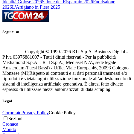
Identità Golose 2026
Salone del Risparmio 2026
Fuorisalone
2026
L'Artigiano in Fiera 2025
Seguici su
Copyright © 1999-
2026
RTI S.p.A. Business Digital -
P.Iva 03976881007 - Tutti i diritti riservati - Per la pubblicità
Mediamond S.p.A. - RTI S.p.A., Mediaset N.V., sede legale
Amsterdam (Paesi Bassi) - Uffici Viale Europa 46, 20093 Cologno
Monzese (MI)
Rispetto ai contenuti e ai dati personali trasmessi e/o
riprodotti è vietata ogni utilizzazione funzionale all’addestramento di
sistemi di intelligenza artificiale generativa. È altresì fatto divieto
espresso di utilizzare mezzi automatizzati di data scraping.
Legal
Corporate
Privacy Policy
Cookie Policy
Sezioni
Cronaca
Mondo