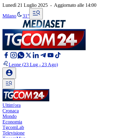
Lunedì 21 Luglio 2025
-
Aggiornato alle
14:00
Milano
31°
Leone
(23 Lug - 23 Ago)
Ultim'ora
Cronaca
Mondo
Economia
TgcomLab
Televisione