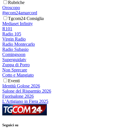
Rubriche
Oroscopo
#tgcom24amarcord
Tgcom24 Consiglia
Mediaset Infinity
R101
Radio 105
Virgin Radio
Radio Montecarlo
Radio Subasio
Comingsoon
Superguidatv
Zuppa di Porro
Non Sprecare
Cotto e Mangiato
Eventi
Identità Golose 2026
Salone del Risparmio 2026
Fuorisalone 2026
L'Artigiano in Fiera 2025
Seguici su