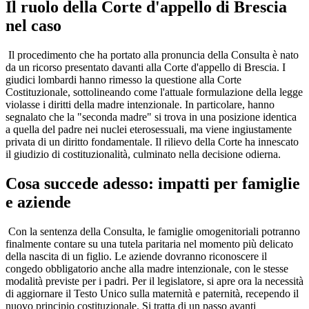
Il ruolo della Corte d'appello di Brescia
nel caso
Il procedimento che ha portato alla pronuncia della Consulta è nato
da un ricorso presentato davanti alla Corte d'appello di Brescia. I
giudici lombardi hanno rimesso la questione alla Corte
Costituzionale, sottolineando come l'attuale formulazione della legge
violasse i diritti della madre intenzionale. In particolare, hanno
segnalato che la "seconda madre" si trova in una posizione identica
a quella del padre nei nuclei eterosessuali, ma viene ingiustamente
privata di un diritto fondamentale. Il rilievo della Corte ha innescato
il giudizio di costituzionalità, culminato nella decisione odierna.
Cosa succede adesso: impatti per famiglie
e aziende
Con la sentenza della Consulta, le famiglie omogenitoriali potranno
finalmente contare su una tutela paritaria nel momento più delicato
della nascita di un figlio. Le aziende dovranno riconoscere il
congedo obbligatorio anche alla madre intenzionale, con le stesse
modalità previste per i padri. Per il legislatore, si apre ora la necessità
di aggiornare il Testo Unico sulla maternità e paternità, recependo il
nuovo principio costituzionale. Si tratta di un passo avanti