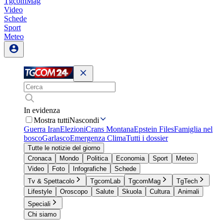
TgcomMag
Video
Schede
Sport
Meteo
In evidenza
Mostra tutti
Nascondi
Guerra Iran
Elezioni
Crans Montana
Epstein Files
Famiglia nel
bosco
Garlasco
Emergenza Clima
Tutti i dossier
Tutte le notizie del giorno
Cronaca
Mondo
Politica
Economia
Sport
Meteo
Video
Foto
Infografiche
Schede
Tv & Spettacolo
TgcomLab
TgcomMag
TgTech
Lifestyle
Oroscopo
Salute
Skuola
Cultura
Animali
Speciali
Chi siamo