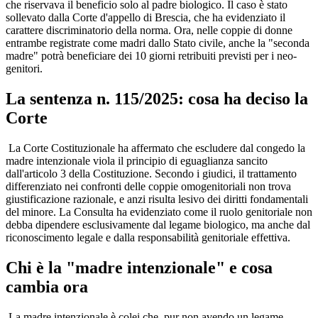
che riservava il beneficio solo al padre biologico. Il caso è stato
sollevato dalla Corte d'appello di Brescia, che ha evidenziato il
carattere discriminatorio della norma. Ora, nelle coppie di donne
entrambe registrate come madri dallo Stato civile, anche la "seconda
madre" potrà beneficiare dei 10 giorni retribuiti previsti per i neo-
genitori.
La sentenza n. 115/2025: cosa ha deciso la
Corte
La Corte Costituzionale ha affermato che escludere dal congedo la
madre intenzionale viola il principio di eguaglianza sancito
dall'articolo 3 della Costituzione. Secondo i giudici, il trattamento
differenziato nei confronti delle coppie omogenitoriali non trova
giustificazione razionale, e anzi risulta lesivo dei diritti fondamentali
del minore. La Consulta ha evidenziato come il ruolo genitoriale non
debba dipendere esclusivamente dal legame biologico, ma anche dal
riconoscimento legale e dalla responsabilità genitoriale effettiva.
Chi è la "madre intenzionale" e cosa
cambia ora
La madre intenzionale è colei che, pur non avendo un legame