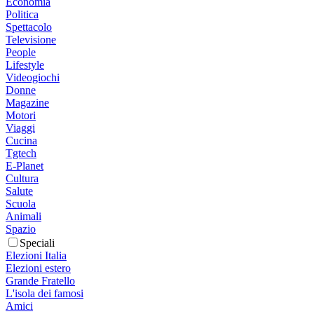
Economia
Politica
Spettacolo
Televisione
People
Lifestyle
Videogiochi
Donne
Magazine
Motori
Viaggi
Cucina
Tgtech
E-Planet
Cultura
Salute
Scuola
Animali
Spazio
Speciali
Elezioni Italia
Elezioni estero
Grande Fratello
L'isola dei famosi
Amici