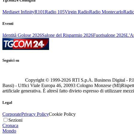
Tgcom24 Consiglia
Mediaset Infinity
R101
Radio 105
Virgin Radio
Radio Montecarlo
Radio
Eventi
Identità Golose 2026
Salone del Risparmio 2026
Fuorisalone 2026
L'Ar
Seguici su
Copyright © 1999-
2026
RTI S.p.A. Business Digital - P.I
Bassi) - Uffici Viale Europa 46, 20093 Cologno Monzese (MI)
Rispett
artificiale generativa. È altresì fatto divieto espresso di utilizzare mez
Legal
Corporate
Privacy Policy
Cookie Policy
Sezioni
Cronaca
Mondo