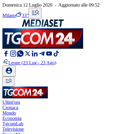
Domenica 12 Luglio 2020
-
Aggiornato alle
09:52
Milano
33°
Leone
(23 Lug - 23 Ago)
Ultim'ora
Cronaca
Mondo
Economia
TgcomLab
Televisione