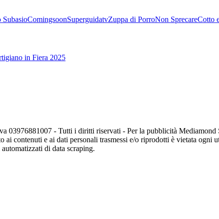
 Subasio
Comingsoon
Superguidatv
Zuppa di Porro
Non Sprecare
Cotto 
tigiano in Fiera 2025
va 03976881007 - Tutti i diritti riservati - Per la pubblicità Mediamon
o ai contenuti e ai dati personali trasmessi e/o riprodotti è vietata ogni 
zi automatizzati di data scraping.