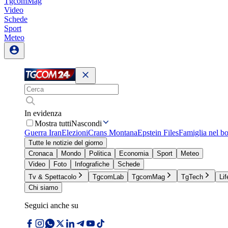
TgcomMag
Video
Schede
Sport
Meteo
In evidenza
Mostra tutti
Nascondi
Guerra Iran
Elezioni
Crans Montana
Epstein Files
Famiglia nel b
Tutte le notizie del giorno
Cronaca
Mondo
Politica
Economia
Sport
Meteo
Video
Foto
Infografiche
Schede
Tv & Spettacolo
TgcomLab
TgcomMag
TgTech
Lif
Chi siamo
Seguici anche su