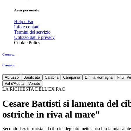
Area personale
Help e Faq
Info e contatti
Termini del servizio
Utilizzo dati e privacy
Cookie Policy
Cronaca
Cronaca
Abruzzo
Basilicata
Calabria
Campania
Emilia Romagna
Friuli V
Val d'Aosta
Veneto
LA RICHIESTA DELL'EX PAC
Cesare Battisti si lamenta del ci
ostriche in riva al mare"
Secondo l'ex terrorista "il cibo inadeguato mette a rischio la mia salut