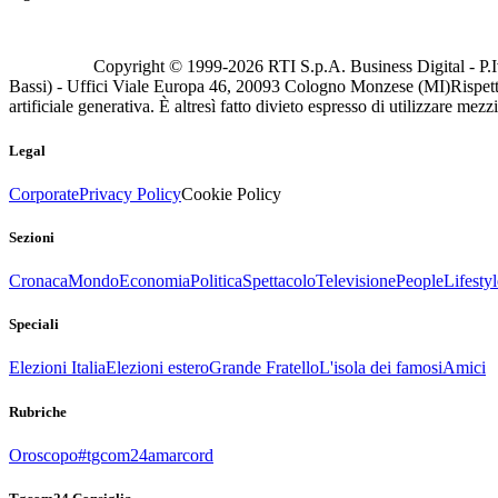
Copyright © 1999-
2026
RTI S.p.A. Business Digital - P.I
Bassi) - Uffici Viale Europa 46, 20093 Cologno Monzese (MI)
Rispett
artificiale generativa. È altresì fatto divieto espresso di utilizzare mez
Legal
Corporate
Privacy Policy
Cookie Policy
Sezioni
Cronaca
Mondo
Economia
Politica
Spettacolo
Televisione
People
Lifestyl
Speciali
Elezioni Italia
Elezioni estero
Grande Fratello
L'isola dei famosi
Amici
Rubriche
Oroscopo
#tgcom24amarcord