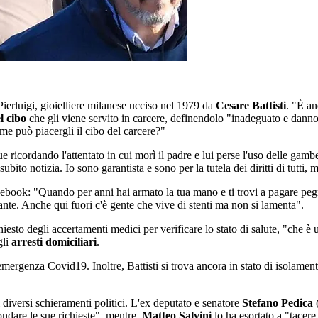
i Pierluigi, gioielliere milanese ucciso nel 1979 da
Cesare Battisti
. "È an
l cibo
che gli viene servito in carcere, definendolo "inadeguato e dannos
ome può piacergli il cibo del carcere?"
ue ricordando l'attentato in cui morì il padre e lui perse l'uso delle g
ubito notizia. Io sono garantista e sono per la tutela dei diritti di tutt
cebook: "Quando per anni hai armato la tua mano e ti trovi a pagare pegn
tante. Anche qui fuori c'è gente che vive di stenti ma non si lamenta".
chiesto degli accertamenti medici per verificare lo stato di salute, "che è
gli
arresti domiciliari
.
'emergenza Covid19. Inoltre, Battisti si trova ancora in stato di isolamen
diversi schieramenti politici. L'ex deputato e senatore
Stefano Pedica
(
ndare le sue richieste", mentre
Matteo Salvini
lo ha esortato a "tacere