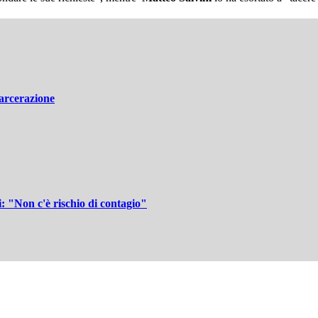
carcerazione
ri: "Non c'è rischio di contagio"