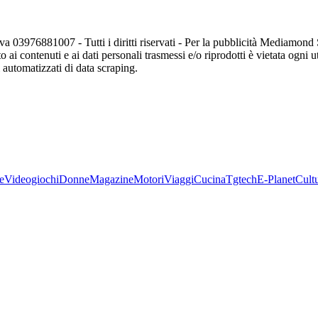
va 03976881007 - Tutti i diritti riservati - Per la pubblicità Mediamon
o ai contenuti e ai dati personali trasmessi e/o riprodotti è vietata ogni 
zi automatizzati di data scraping.
e
Videogiochi
Donne
Magazine
Motori
Viaggi
Cucina
Tgtech
E-Planet
Cult