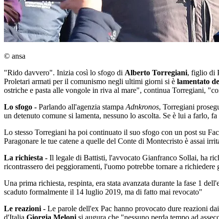
© ansa
"Rido davvero". Inizia così lo sfogo di
Alberto Torregiani
, figlio d
Proletari armati per il comunismo negli ultimi giorni si è
lamentato de
ostriche e pasta alle vongole in riva al mare", continua Torregiani, "c
Lo sfogo -
Parlando all'agenzia stampa
Adnkronos
, Torregiani proseg
un detenuto comune si lamenta, nessuno lo ascolta. Se è lui a farlo, fa s
Lo stesso Torregiani ha poi continuato il suo sfogo con un post su Fa
Paragonare le tue catene a quelle del Conte di Montecristo è assai irri
La richiesta -
Il legale di Battisti, l'avvocato Gianfranco Sollai, ha ri
ricontrassero dei peggioramenti, l'uomo potrebbe tornare a richiedere 
Una prima richiesta, respinta, era stata avanzata durante la fase 1 dell
scaduto formalmente il 14 luglio 2019, ma di fatto mai revocato"
Le reazioni -
Le parole dell'ex Pac hanno provocato dure reazioni dai 
d'Italia
Giorgia Meloni
si augura che "nessuno perda tempo ad asseco