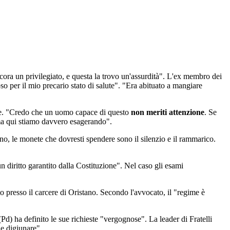
cora un privilegiato, e questa la trovo un'assurdità". L'ex membro dei
o per il mio precario stato di salute". "Era abituato a mangiare
ambe. "Credo che un uomo capace di questo
non meriti attenzione
. Se
i, ma qui stiamo davvero esagerando".
o, le monete che dovresti spendere sono il silenzio e il rammarico.
 un diritto garantito dalla Costituzione". Nel caso gli esami
to presso il carcere di Oristano. Secondo l'avvocato, il "regime è
Pd) ha definito le sue richieste "vergognose". La leader di Fratelli
 e digiunare".