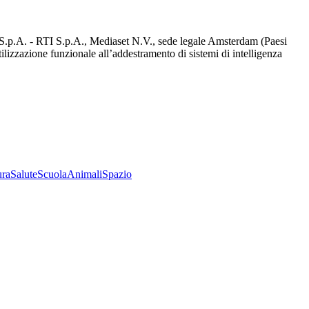
d S.p.A. - RTI S.p.A., Mediaset N.V., sede legale Amsterdam (Paesi
utilizzazione funzionale all’addestramento di sistemi di intelligenza
ura
Salute
Scuola
Animali
Spazio