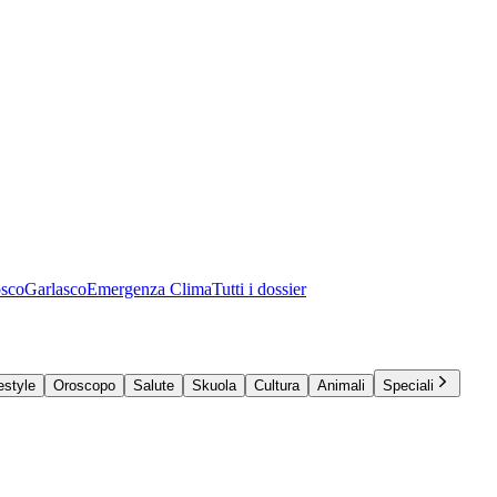
osco
Garlasco
Emergenza Clima
Tutti i dossier
estyle
Oroscopo
Salute
Skuola
Cultura
Animali
Speciali