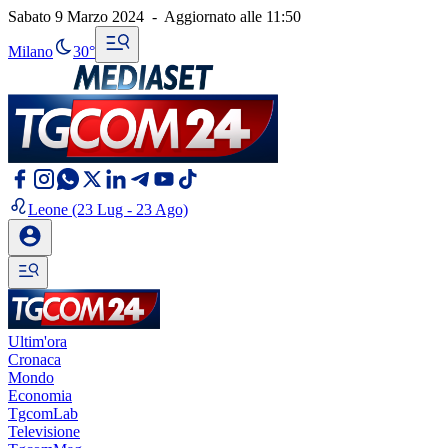
Sabato 9 Marzo 2024
-
Aggiornato alle
11:50
Milano
30°
Leone
(23 Lug - 23 Ago)
Ultim'ora
Cronaca
Mondo
Economia
TgcomLab
Televisione