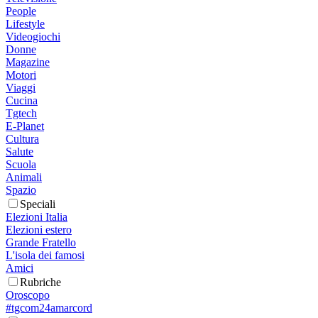
People
Lifestyle
Videogiochi
Donne
Magazine
Motori
Viaggi
Cucina
Tgtech
E-Planet
Cultura
Salute
Scuola
Animali
Spazio
Speciali
Elezioni Italia
Elezioni estero
Grande Fratello
L'isola dei famosi
Amici
Rubriche
Oroscopo
#tgcom24amarcord