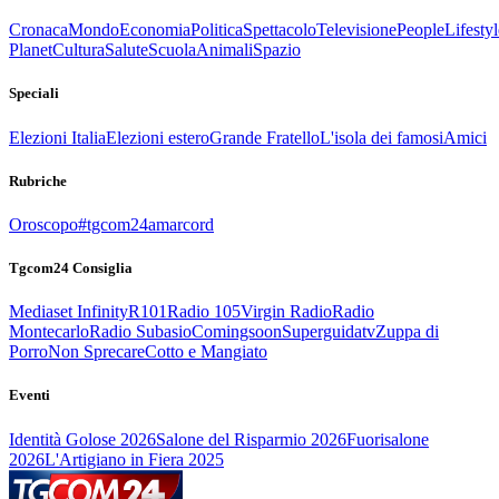
Cronaca
Mondo
Economia
Politica
Spettacolo
Televisione
People
Lifestyl
Planet
Cultura
Salute
Scuola
Animali
Spazio
Speciali
Elezioni Italia
Elezioni estero
Grande Fratello
L'isola dei famosi
Amici
Rubriche
Oroscopo
#tgcom24amarcord
Tgcom24 Consiglia
Mediaset Infinity
R101
Radio 105
Virgin Radio
Radio
Montecarlo
Radio Subasio
Comingsoon
Superguidatv
Zuppa di
Porro
Non Sprecare
Cotto e Mangiato
Eventi
Identità Golose 2026
Salone del Risparmio 2026
Fuorisalone
2026
L'Artigiano in Fiera 2025