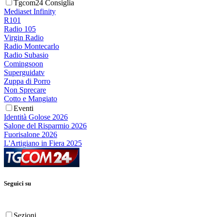
Tgcom24 Consiglia
Mediaset Infinity
R101
Radio 105
Virgin Radio
Radio Montecarlo
Radio Subasio
Comingsoon
Superguidatv
Zuppa di Porro
Non Sprecare
Cotto e Mangiato
Eventi
Identità Golose 2026
Salone del Risparmio 2026
Fuorisalone 2026
L'Artigiano in Fiera 2025
Seguici su
Sezioni