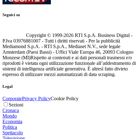
Seguici su
Copyright © 1999-
2026
RTI S.p.A. Business Digital -
P.Iva 03976881007 - Tutti i diritti riservati - Per la pubblicità
Mediamond S.p.A. - RTI S.p.A., Mediaset N.V., sede legale
Amsterdam (Paesi Bassi) - Uffici Viale Europa 46, 20093 Cologno
Monzese (MI)
Rispetto ai contenuti e ai dati personali trasmessi e/o
riprodotti è vietata ogni utilizzazione funzionale all’addestramento di
sistemi di intelligenza artificiale generativa. È altresì fatto divieto
espresso di utilizzare mezzi automatizzati di data scraping.
Legal
Corporate
Privacy Policy
Cookie Policy
Sezioni
Cronaca
Mondo
Economia
Politica
Spettacolo
Televisione