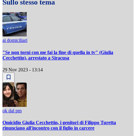
Sullo stesso tema
ai domiciliari
"Se non torni con me fai la fine di quella in tv" (Giulia
Cecchettin), arrestato a Siracusa
29 Nov 2023 - 13:14
ok dal pm
Omicidio Giulia Cecchettin, i genitori di Filippo Turetta
rinunciano all'incontro con il figlio in carcere