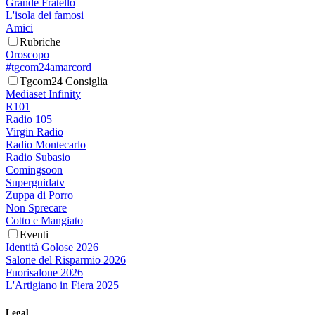
Grande Fratello
L'isola dei famosi
Amici
Rubriche
Oroscopo
#tgcom24amarcord
Tgcom24 Consiglia
Mediaset Infinity
R101
Radio 105
Virgin Radio
Radio Montecarlo
Radio Subasio
Comingsoon
Superguidatv
Zuppa di Porro
Non Sprecare
Cotto e Mangiato
Eventi
Identità Golose 2026
Salone del Risparmio 2026
Fuorisalone 2026
L'Artigiano in Fiera 2025
Legal