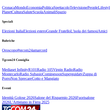
Cronaca
Mondo
Economia
Politica
Spettacolo
Televisione
People
Lifestyl
Planet
Cultura
Salute
Scuola
Animali
Spazio
Speciali
Elezioni Italia
Elezioni estero
Grande Fratello
L'isola dei famosi
Amici
Rubriche
Oroscopo
#tgcom24amarcord
Tgcom24 Consiglia
Mediaset Infinity
R101
Radio 105
Virgin Radio
Radio
Montecarlo
Radio Subasio
Comingsoon
Superguidatv
Zuppa di
Porro
Non Sprecare
Cotto e Mangiato
Eventi
Identità Golose 2026
Salone del Risparmio 2026
Fuorisalone
2026
L'Artigiano in Fiera 2025