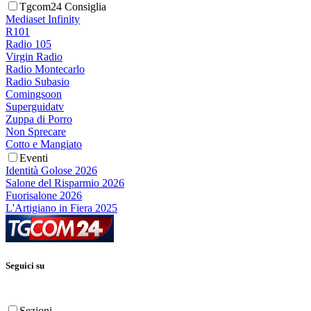
Tgcom24 Consiglia
Mediaset Infinity
R101
Radio 105
Virgin Radio
Radio Montecarlo
Radio Subasio
Comingsoon
Superguidatv
Zuppa di Porro
Non Sprecare
Cotto e Mangiato
Eventi
Identità Golose 2026
Salone del Risparmio 2026
Fuorisalone 2026
L'Artigiano in Fiera 2025
Seguici su
Sezioni