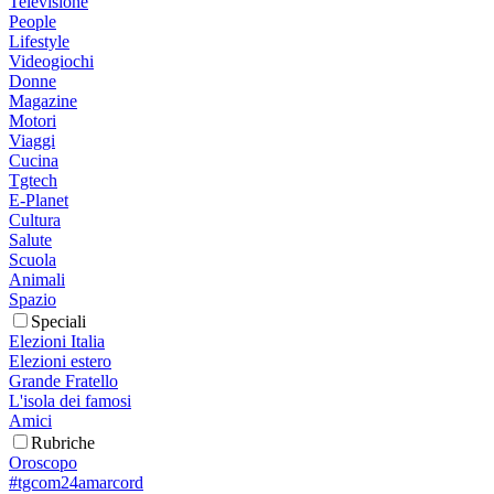
Televisione
People
Lifestyle
Videogiochi
Donne
Magazine
Motori
Viaggi
Cucina
Tgtech
E-Planet
Cultura
Salute
Scuola
Animali
Spazio
Speciali
Elezioni Italia
Elezioni estero
Grande Fratello
L'isola dei famosi
Amici
Rubriche
Oroscopo
#tgcom24amarcord