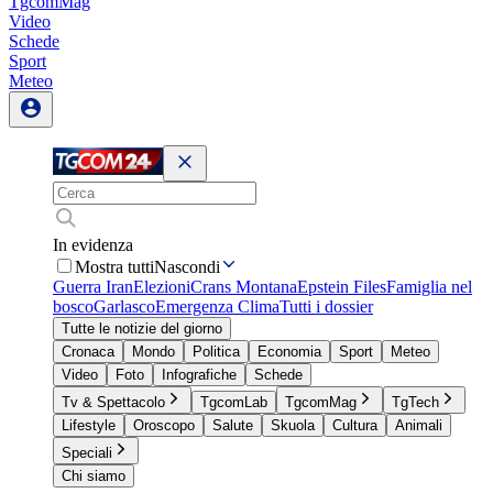
TgcomMag
Video
Schede
Sport
Meteo
In evidenza
Mostra tutti
Nascondi
Guerra Iran
Elezioni
Crans Montana
Epstein Files
Famiglia nel
bosco
Garlasco
Emergenza Clima
Tutti i dossier
Tutte le notizie del giorno
Cronaca
Mondo
Politica
Economia
Sport
Meteo
Video
Foto
Infografiche
Schede
Tv & Spettacolo
TgcomLab
TgcomMag
TgTech
Lifestyle
Oroscopo
Salute
Skuola
Cultura
Animali
Speciali
Chi siamo