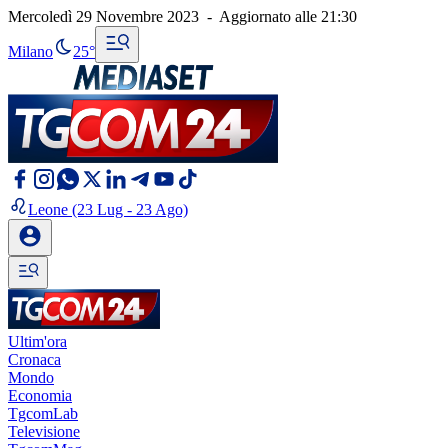
Mercoledì 29 Novembre 2023
-
Aggiornato alle
21:30
Milano
25°
Leone
(23 Lug - 23 Ago)
Ultim'ora
Cronaca
Mondo
Economia
TgcomLab
Televisione