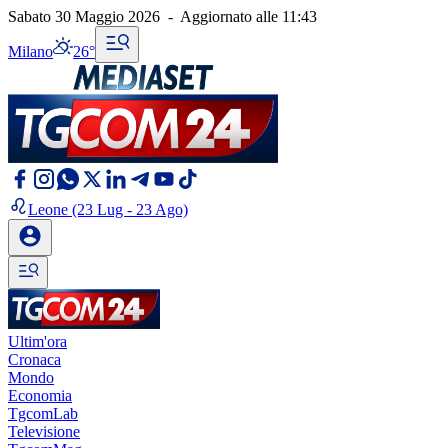
Sabato 30 Maggio 2026
-
Aggiornato alle
11:43
Milano
26°
Leone
(23 Lug - 23 Ago)
Ultim'ora
Cronaca
Mondo
Economia
TgcomLab
Televisione