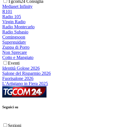
Tgcom24 Consiglia
Mediaset Infinity
R101
Radio 105
Virgin Radio
Radio Montecarlo
Radio Subasio
Comingsoon
Superguidatv
Zuppa di Porro
Non Sprecare
Cotto e Mangiato
Eventi
Identità Golose 2026
Salone del Risparmio 2026
Fuorisalone 2026
L'Artigiano in Fiera 2025
Seguici su
Sezioni