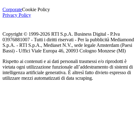
Corporate
Cookie Policy
Privacy Policy
Copyright © 1999-
2026
RTI S.p.A. Business Digital - P.Iva
03976881007 - Tutti i diritti riservati - Per la pubblicità Mediamond
S.p.A. - RTI S.p.A., Mediaset N.V., sede legale Amsterdam (Paesi
Bassi) - Uffici Viale Europa 46, 20093 Cologno Monzese (MI)
Rispetto ai contenuti e ai dati personali trasmessi e/o riprodotti è
vietata ogni utilizzazione funzionale all’addestramento di sistemi di
intelligenza artificiale generativa. È altresì fatto divieto espresso di
utilizzare mezzi automatizzati di data scraping.