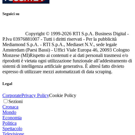
Seguici su
Copyright © 1999-
2026
RTI S.p.A. Business Digital -
P.Iva 03976881007 - Tutti i diritti riservati - Per la pubblicità
Mediamond S.p.A. - RTI S.p.A., Mediaset N.V., sede legale
Amsterdam (Paesi Bassi) - Uffici Viale Europa 46, 20093 Cologno
Monzese (MI)
Rispetto ai contenuti e ai dati personali trasmessi e/o
riprodotti è vietata ogni utilizzazione funzionale all’addestramento di
sistemi di intelligenza artificiale generativa. È altresì fatto divieto
espresso di utilizzare mezzi automatizzati di data scraping.
Legal
Corporate
Privacy Policy
Cookie Policy
Sezioni
Cronaca
Mondo
Economia
Politica
Spettacolo
Televisione