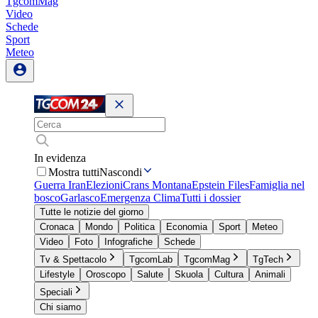
TgcomMag
Video
Schede
Sport
Meteo
In evidenza
Mostra tutti
Nascondi
Guerra Iran
Elezioni
Crans Montana
Epstein Files
Famiglia nel
bosco
Garlasco
Emergenza Clima
Tutti i dossier
Tutte le notizie del giorno
Cronaca
Mondo
Politica
Economia
Sport
Meteo
Video
Foto
Infografiche
Schede
Tv & Spettacolo
TgcomLab
TgcomMag
TgTech
Lifestyle
Oroscopo
Salute
Skuola
Cultura
Animali
Speciali
Chi siamo