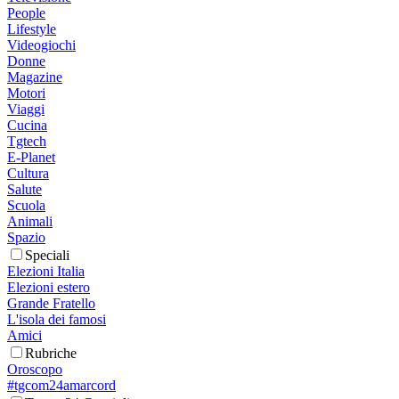
People
Lifestyle
Videogiochi
Donne
Magazine
Motori
Viaggi
Cucina
Tgtech
E-Planet
Cultura
Salute
Scuola
Animali
Spazio
Speciali
Elezioni Italia
Elezioni estero
Grande Fratello
L'isola dei famosi
Amici
Rubriche
Oroscopo
#tgcom24amarcord