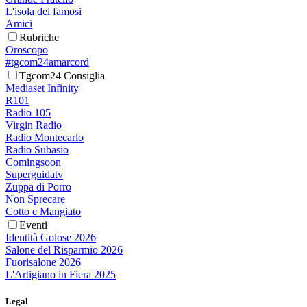
L'isola dei famosi
Amici
Rubriche
Oroscopo
#tgcom24amarcord
Tgcom24 Consiglia
Mediaset Infinity
R101
Radio 105
Virgin Radio
Radio Montecarlo
Radio Subasio
Comingsoon
Superguidatv
Zuppa di Porro
Non Sprecare
Cotto e Mangiato
Eventi
Identità Golose 2026
Salone del Risparmio 2026
Fuorisalone 2026
L'Artigiano in Fiera 2025
Legal