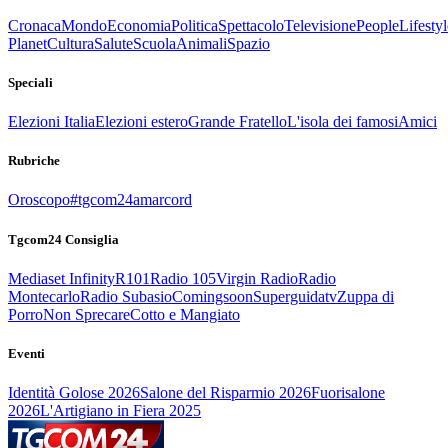
Cronaca
Mondo
Economia
Politica
Spettacolo
Televisione
People
Lifestyl
Planet
Cultura
Salute
Scuola
Animali
Spazio
Speciali
Elezioni Italia
Elezioni estero
Grande Fratello
L'isola dei famosi
Amici
Rubriche
Oroscopo
#tgcom24amarcord
Tgcom24 Consiglia
Mediaset Infinity
R101
Radio 105
Virgin Radio
Radio
Montecarlo
Radio Subasio
Comingsoon
Superguidatv
Zuppa di
Porro
Non Sprecare
Cotto e Mangiato
Eventi
Identità Golose 2026
Salone del Risparmio 2026
Fuorisalone
2026
L'Artigiano in Fiera 2025