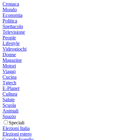
Cronaca
Mondo
Economia
Politica
Spettacolo
Televisione
People
Lifestyle
Videogiochi
Donne
Magazine
Motori
Viaggi
Cucina
Tgtech
E-Planet
Cultura
Salute
Scuola
Animali
Spazio
Speciali
Elezioni Italia
Elezioni estero
Grande Fratello