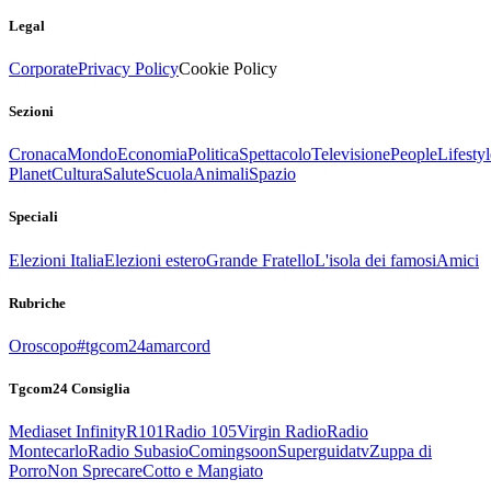
Legal
Corporate
Privacy Policy
Cookie Policy
Sezioni
Cronaca
Mondo
Economia
Politica
Spettacolo
Televisione
People
Lifestyl
Planet
Cultura
Salute
Scuola
Animali
Spazio
Speciali
Elezioni Italia
Elezioni estero
Grande Fratello
L'isola dei famosi
Amici
Rubriche
Oroscopo
#tgcom24amarcord
Tgcom24 Consiglia
Mediaset Infinity
R101
Radio 105
Virgin Radio
Radio
Montecarlo
Radio Subasio
Comingsoon
Superguidatv
Zuppa di
Porro
Non Sprecare
Cotto e Mangiato