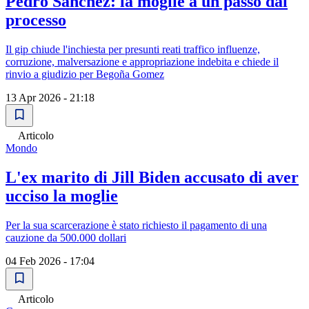
Pedro Sanchez: la moglie a un passo dal
processo
Il gip chiude l'inchiesta per presunti reati traffico influenze,
corruzione, malversazione e appropriazione indebita e chiede il
rinvio a giudizio per Begoña Gomez
13 Apr 2026 - 21:18
Articolo
Mondo
L'ex marito di Jill Biden accusato di aver
ucciso la moglie
Per la sua scarcerazione è stato richiesto il pagamento di una
cauzione da 500.000 dollari
04 Feb 2026 - 17:04
Articolo