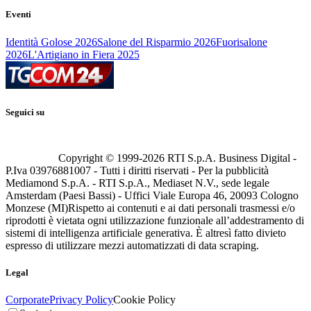
Eventi
Identità Golose 2026
Salone del Risparmio 2026
Fuorisalone
2026
L'Artigiano in Fiera 2025
Seguici su
Copyright © 1999-
2026
RTI S.p.A. Business Digital -
P.Iva 03976881007 - Tutti i diritti riservati - Per la pubblicità
Mediamond S.p.A. - RTI S.p.A., Mediaset N.V., sede legale
Amsterdam (Paesi Bassi) - Uffici Viale Europa 46, 20093 Cologno
Monzese (MI)
Rispetto ai contenuti e ai dati personali trasmessi e/o
riprodotti è vietata ogni utilizzazione funzionale all’addestramento di
sistemi di intelligenza artificiale generativa. È altresì fatto divieto
espresso di utilizzare mezzi automatizzati di data scraping.
Legal
Corporate
Privacy Policy
Cookie Policy