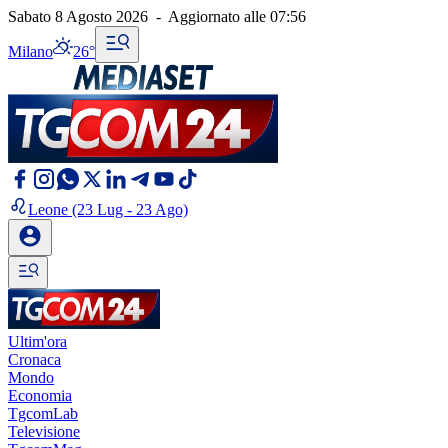
Sabato 8 Agosto 2026
-
Aggiornato alle
07:56
Milano
26°
Leone
(23 Lug - 23 Ago)
Ultim'ora
Cronaca
Mondo
Economia
TgcomLab
Televisione