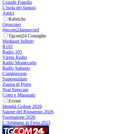
Grande Fratello
L'isola dei famosi
Amici
Rubriche
Oroscopo
#tgcom24amarcord
Tgcom24 Consiglia
Mediaset Infinity
R101
Radio 105
Virgin Radio
Radio Montecarlo
Radio Subasio
Comingsoon
Superguidatv
Zuppa di Porro
Non Sprecare
Cotto e Mangiato
Eventi
Identità Golose 2026
Salone del Risparmio 2026
Fuorisalone 2026
L'Artigiano in Fiera 2025