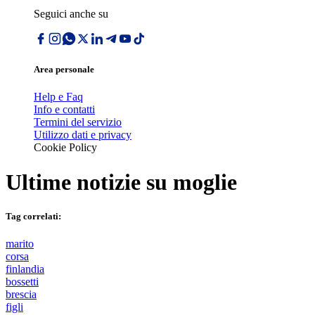
Seguici anche su
Area personale
Help e Faq
Info e contatti
Termini del servizio
Utilizzo dati e privacy
Cookie Policy
Ultime notizie su
moglie
Tag correlati:
marito
corsa
finlandia
bossetti
brescia
figli