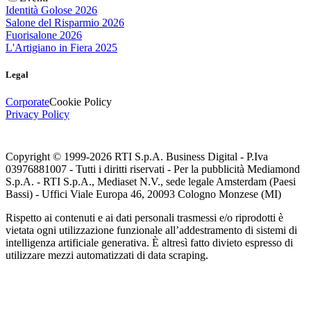
Identità Golose 2026
Salone del Risparmio 2026
Fuorisalone 2026
L'Artigiano in Fiera 2025
Legal
Corporate
Cookie Policy
Privacy Policy
Copyright © 1999-
2026
RTI S.p.A. Business Digital - P.Iva
03976881007 - Tutti i diritti riservati - Per la pubblicità Mediamond
S.p.A. - RTI S.p.A., Mediaset N.V., sede legale Amsterdam (Paesi
Bassi) - Uffici Viale Europa 46, 20093 Cologno Monzese (MI)
Rispetto ai contenuti e ai dati personali trasmessi e/o riprodotti è
vietata ogni utilizzazione funzionale all’addestramento di sistemi di
intelligenza artificiale generativa. È altresì fatto divieto espresso di
utilizzare mezzi automatizzati di data scraping.