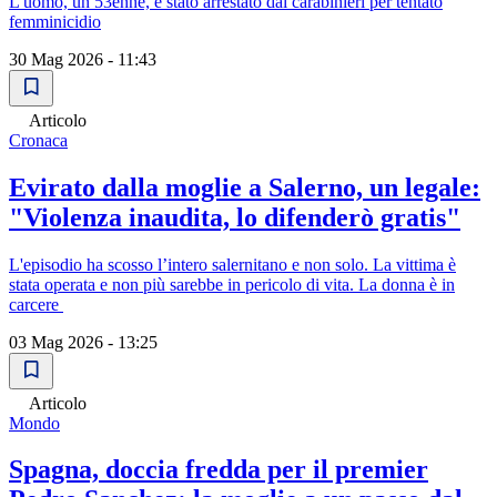
L'uomo, un 53enne, è stato arrestato dai carabinieri per tentato
femminicidio
30 Mag 2026 - 11:43
Articolo
Cronaca
Evirato dalla moglie a Salerno, un legale:
"Violenza inaudita, lo difenderò gratis"
L'episodio ha scosso l’intero salernitano e non solo. La vittima è
stata operata e non più sarebbe in pericolo di vita. La donna è in
carcere
03 Mag 2026 - 13:25
Articolo
Mondo
Spagna, doccia fredda per il premier