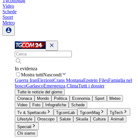
TgcomMag
Video
Schede
Sport
Meteo
In evidenza
Mostra tutti
Nascondi
Guerra Iran
Elezioni
Crans Montana
Epstein Files
Famiglia nel
bosco
Garlasco
Emergenza Clima
Tutti i dossier
Tutte le notizie del giorno
Cronaca
Mondo
Politica
Economia
Sport
Meteo
Video
Foto
Infografiche
Schede
Tv & Spettacolo
TgcomLab
TgcomMag
TgTech
Lifestyle
Oroscopo
Salute
Skuola
Cultura
Animali
Speciali
Chi siamo