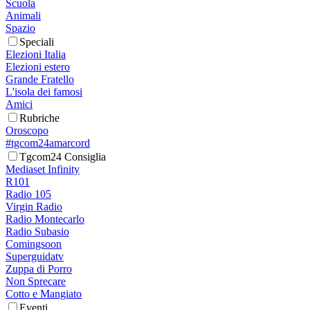
Scuola
Animali
Spazio
Speciali
Elezioni Italia
Elezioni estero
Grande Fratello
L'isola dei famosi
Amici
Rubriche
Oroscopo
#tgcom24amarcord
Tgcom24 Consiglia
Mediaset Infinity
R101
Radio 105
Virgin Radio
Radio Montecarlo
Radio Subasio
Comingsoon
Superguidatv
Zuppa di Porro
Non Sprecare
Cotto e Mangiato
Eventi