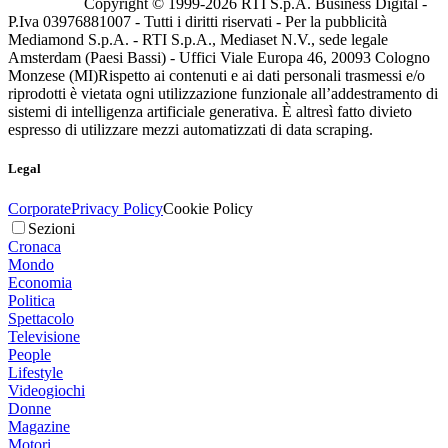
Copyright © 1999-
2026
RTI S.p.A. Business Digital -
P.Iva 03976881007 - Tutti i diritti riservati - Per la pubblicità
Mediamond S.p.A. - RTI S.p.A., Mediaset N.V., sede legale
Amsterdam (Paesi Bassi) - Uffici Viale Europa 46, 20093 Cologno
Monzese (MI)
Rispetto ai contenuti e ai dati personali trasmessi e/o
riprodotti è vietata ogni utilizzazione funzionale all’addestramento di
sistemi di intelligenza artificiale generativa. È altresì fatto divieto
espresso di utilizzare mezzi automatizzati di data scraping.
Legal
Corporate
Privacy Policy
Cookie Policy
Sezioni
Cronaca
Mondo
Economia
Politica
Spettacolo
Televisione
People
Lifestyle
Videogiochi
Donne
Magazine
Motori