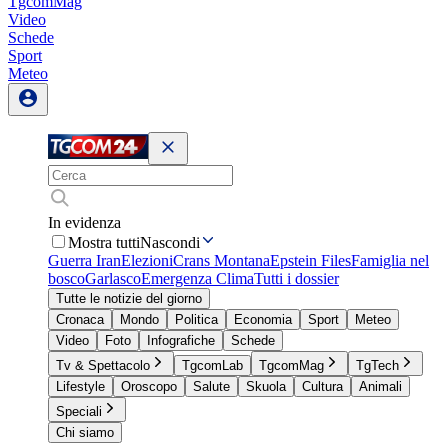
TgcomMag
Video
Schede
Sport
Meteo
In evidenza
Mostra tutti
Nascondi
Guerra Iran
Elezioni
Crans Montana
Epstein Files
Famiglia nel
bosco
Garlasco
Emergenza Clima
Tutti i dossier
Tutte le notizie del giorno
Cronaca
Mondo
Politica
Economia
Sport
Meteo
Video
Foto
Infografiche
Schede
Tv & Spettacolo
TgcomLab
TgcomMag
TgTech
Lifestyle
Oroscopo
Salute
Skuola
Cultura
Animali
Speciali
Chi siamo