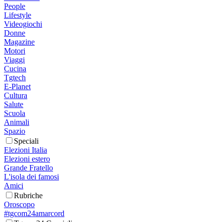
People
Lifestyle
Videogiochi
Donne
Magazine
Motori
Viaggi
Cucina
Tgtech
E-Planet
Cultura
Salute
Scuola
Animali
Spazio
Speciali
Elezioni Italia
Elezioni estero
Grande Fratello
L'isola dei famosi
Amici
Rubriche
Oroscopo
#tgcom24amarcord