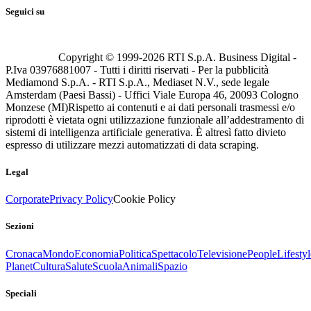
Seguici su
Copyright © 1999-
2026
RTI S.p.A. Business Digital -
P.Iva 03976881007 - Tutti i diritti riservati - Per la pubblicità
Mediamond S.p.A. - RTI S.p.A., Mediaset N.V., sede legale
Amsterdam (Paesi Bassi) - Uffici Viale Europa 46, 20093 Cologno
Monzese (MI)
Rispetto ai contenuti e ai dati personali trasmessi e/o
riprodotti è vietata ogni utilizzazione funzionale all’addestramento di
sistemi di intelligenza artificiale generativa. È altresì fatto divieto
espresso di utilizzare mezzi automatizzati di data scraping.
Legal
Corporate
Privacy Policy
Cookie Policy
Sezioni
Cronaca
Mondo
Economia
Politica
Spettacolo
Televisione
People
Lifestyl
Planet
Cultura
Salute
Scuola
Animali
Spazio
Speciali