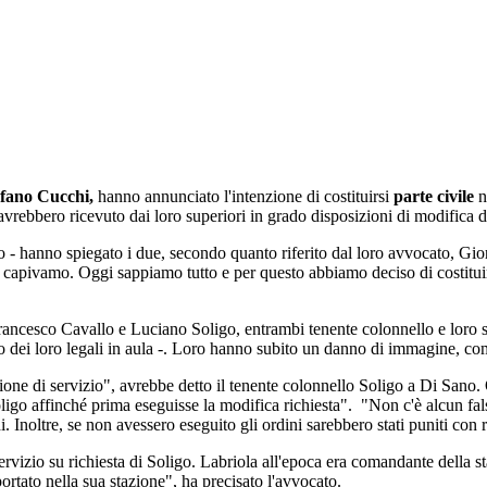
efano Cucchi,
hanno annunciato l'intenzione di costituirsi
parte civile
ne
 avrebbero ricevuto dai loro superiori in grado disposizioni di modifica di
 hanno spiegato i due, secondo quanto riferito dal loro avvocato, Giorg
n capivamo. Oggi sappiamo tutto e per questo abbiamo deciso di costituir
Francesco Cavallo e Luciano Soligo, entrambi tenente colonnello e loro su
no dei loro legali in aula -. Loro hanno subito un danno di immagine, com
one di servizio", avrebbe detto il tenente colonnello Soligo a Di Sano. Q
 Soligo affinché prima eseguisse la modifica richiesta". "Non c'è alcun 
noltre, se non avessero eseguito gli ordini sarebbero stati puniti con r
servizio su richiesta di Soligo. Labriola all'epoca era comandante della 
tato nella sua stazione", ha precisato l'avvocato.