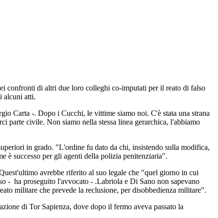
i confronti di altri due loro colleghi co-imputati per il reato di falso
 alcuni atti.
io Carta -. Dopo i Cucchi, le vittime siamo noi. C'è stata una strana
ci parte civile. Non siamo nella stessa linea gerarchica, l'abbiamo
periori in grado. "L'ordine fu dato da chi, insistendo sulla modifica,
e è successo per gli agenti della polizia penitenziaria".
uest'ultimo avrebbe riferito al suo legale che "quel giorno in cui
falso - ha proseguito l'avvocato - .Labriola e Di Sano non sapevano
eato militare che prevede la reclusione, per disobbedienza militare".
stazione di Tor Sapienza, dove dopo il fermo aveva passato la