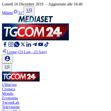
Lunedì 16 Dicembre 2019
-
Aggiornato alle
18:40
Milano
31°
Leone
(23 Lug - 23 Ago)
Ultim'ora
Cronaca
Mondo
Economia
TgcomLab
Televisione