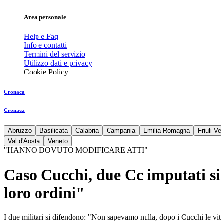
Area personale
Help e Faq
Info e contatti
Termini del servizio
Utilizzo dati e privacy
Cookie Policy
Cronaca
Cronaca
Abruzzo
Basilicata
Calabria
Campania
Emilia Romagna
Friuli V
Val d'Aosta
Veneto
"HANNO DOVUTO MODIFICARE ATTI"
Caso Cucchi, due Cc imputati si
loro ordini"
I due militari si difendono: "Non sapevamo nulla, dopo i Cucchi le vitt