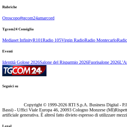
Rubriche
Oroscopo
#tgcom24amarcord
Tgcom24 Consiglia
Mediaset Infinity
R101
Radio 105
Virgin Radio
Radio Montecarlo
Radio
Eventi
Identità Golose 2026
Salone del Risparmio 2026
Fuorisalone 2026
L'Ar
Seguici su
Copyright © 1999-
2026
RTI S.p.A. Business Digital - P.I
Bassi) - Uffici Viale Europa 46, 20093 Cologno Monzese (MI)
Rispett
artificiale generativa. È altresì fatto divieto espresso di utilizzare mez
Legal