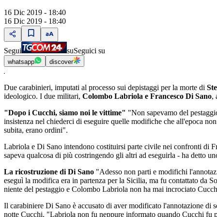
16 Dic 2019 - 18:40
16 Dic 2019 - 18:40
Segui
su
Seguici su
whatsapp
discover
Due carabinieri, imputati al processo sui depistaggi per la morte di
St
ideologico. I due militari,
Colombo Labriola e Francesco Di Sano
,
"Dopo i Cucchi, siamo noi le vittime"
"Non sapevamo del pestaggio -
insistenza nel chiederci di eseguire quelle modifiche che all'epoca no
subita, erano ordini".
Labriola e Di Sano intendono costituirsi parte civile nei confronti di 
sapeva qualcosa di più costringendo gli altri ad eseguirla - ha detto u
La ricostruzione di Di Sano
"Adesso non parti e modifichi l'annotazi
eseguì la modifica era in partenza per la Sicilia, ma fu contattato da
niente del pestaggio e Colombo Labriola non ha mai incrociato Cucchi. I
Il carabiniere Di Sano è accusato di aver modificato l'annotazione di 
notte Cucchi. "Labriola non fu neppure informato quando Cucchi fu por