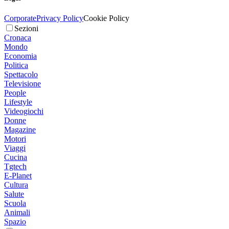
Corporate
Privacy Policy
Cookie Policy
Sezioni
Cronaca
Mondo
Economia
Politica
Spettacolo
Televisione
People
Lifestyle
Videogiochi
Donne
Magazine
Motori
Viaggi
Cucina
Tgtech
E-Planet
Cultura
Salute
Scuola
Animali
Spazio