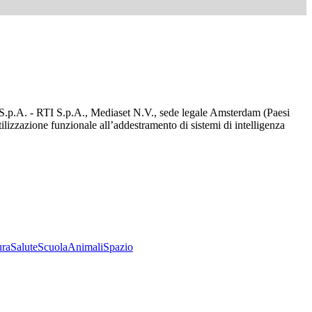
d S.p.A. - RTI S.p.A., Mediaset N.V., sede legale Amsterdam (Paesi
utilizzazione funzionale all’addestramento di sistemi di intelligenza
ura
Salute
Scuola
Animali
Spazio