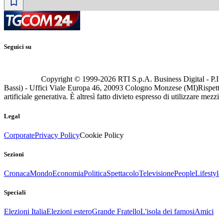
Seguici su
Copyright © 1999-
2026
RTI S.p.A. Business Digital - P.I
Bassi) - Uffici Viale Europa 46, 20093 Cologno Monzese (MI)
Rispett
artificiale generativa. È altresì fatto divieto espresso di utilizzare mez
Legal
Corporate
Privacy Policy
Cookie Policy
Sezioni
Cronaca
Mondo
Economia
Politica
Spettacolo
Televisione
People
Lifestyl
Speciali
Elezioni Italia
Elezioni estero
Grande Fratello
L'isola dei famosi
Amici