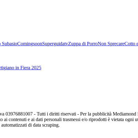
 Subasio
Comingsoon
Superguidatv
Zuppa di Porro
Non Sprecare
Cotto 
tigiano in Fiera 2025
va 03976881007 - Tutti i diritti riservati - Per la pubblicità Mediamon
o ai contenuti e ai dati personali trasmessi e/o riprodotti è vietata ogni 
zi automatizzati di data scraping.