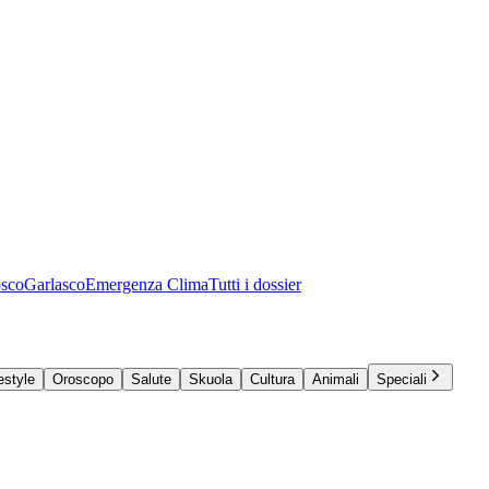
osco
Garlasco
Emergenza Clima
Tutti i dossier
estyle
Oroscopo
Salute
Skuola
Cultura
Animali
Speciali