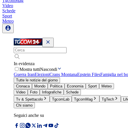
TgcomMag
Video
Schede
Sport
Meteo
In evidenza
Mostra tutti
Nascondi
Guerra Iran
Elezioni
Crans Montana
Epstein Files
Famiglia nel b
Tutte le notizie del giorno
Cronaca
Mondo
Politica
Economia
Sport
Meteo
Video
Foto
Infografiche
Schede
Tv & Spettacolo
TgcomLab
TgcomMag
TgTech
Lif
Chi siamo
Seguici anche su