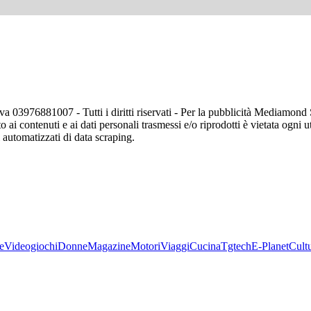
va 03976881007 - Tutti i diritti riservati - Per la pubblicità Mediamon
o ai contenuti e ai dati personali trasmessi e/o riprodotti è vietata ogni 
zi automatizzati di data scraping.
e
Videogiochi
Donne
Magazine
Motori
Viaggi
Cucina
Tgtech
E-Planet
Cult