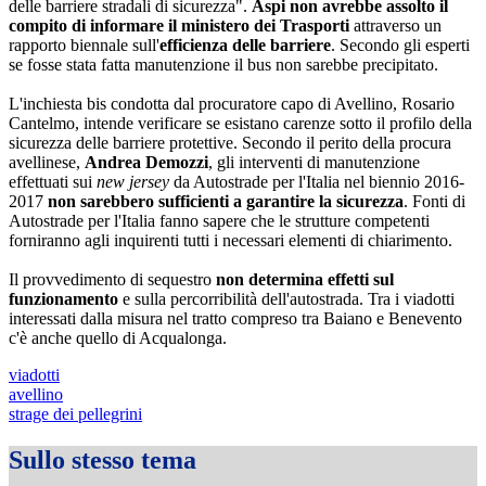
delle barriere stradali di sicurezza".
Aspi non avrebbe assolto il
compito di informare il ministero dei Trasporti
attraverso un
rapporto biennale sull'
efficienza delle barriere
. Secondo gli esperti
se fosse stata fatta manutenzione il bus non sarebbe precipitato.
L'inchiesta bis condotta dal procuratore capo di Avellino, Rosario
Cantelmo, intende verificare se esistano carenze sotto il profilo della
sicurezza delle barriere protettive. Secondo il perito della procura
avellinese,
Andrea Demozzi
, gli interventi di manutenzione
effettuati sui
new jersey
da Autostrade per l'Italia nel biennio 2016-
2017
non sarebbero sufficienti a garantire la sicurezza
. Fonti di
Autostrade per l'Italia fanno sapere che le strutture competenti
forniranno agli inquirenti tutti i necessari elementi di chiarimento.
Il provvedimento di sequestro
non determina effetti sul
funzionamento
e sulla percorribilità dell'autostrada. Tra i viadotti
interessati dalla misura nel tratto compreso tra Baiano e Benevento
c'è anche quello di Acqualonga.
viadotti
avellino
strage dei pellegrini
Sullo stesso tema