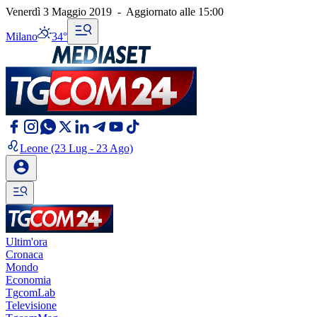
Venerdì 3 Maggio 2019
-
Aggiornato alle
15:00
Milano
34°
Leone
(23 Lug - 23 Ago)
Ultim'ora
Cronaca
Mondo
Economia
TgcomLab
Televisione