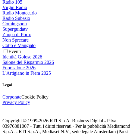
Radio 105
Virgin Radio
Radio Montecarlo
Radio Subasio
Comingsoon
Superguidatv
Zuppa di Porro
Non Sprecare
Cotto e Mangiato
Eventi
Identità Golose 2026
Salone del Risparmio 2026
Fuorisalone 2026
L'Artigiano in Fiera 2025
Legal
Corporate
Cookie Policy
Privacy Policy
Copyright © 1999-
2026
RTI S.p.A. Business Digital - P.Iva
03976881007 - Tutti i diritti riservati - Per la pubblicità Mediamond
S.p.A. - RTI S.p.A., Mediaset N.V., sede legale Amsterdam (Paesi