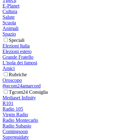
Tgtech
E-Planet
Cultura
Salute
Scuola
Animali
Spazio
Speciali
Elezioni Italia
Elezioni estero
Grande Fratello
L'isola dei famosi
Amici
Rubriche
Oroscopo
#tgcom24amarcord
Tgcom24 Consiglia
Mediaset Infinity
R101
Radio 105
Virgin Radio
Radio Montecarlo
Radio Subasio
Comingsoon
Superguidatv