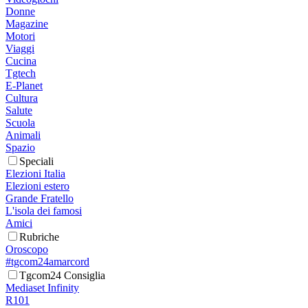
Donne
Magazine
Motori
Viaggi
Cucina
Tgtech
E-Planet
Cultura
Salute
Scuola
Animali
Spazio
Speciali
Elezioni Italia
Elezioni estero
Grande Fratello
L'isola dei famosi
Amici
Rubriche
Oroscopo
#tgcom24amarcord
Tgcom24 Consiglia
Mediaset Infinity
R101