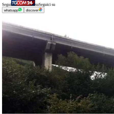
Segui
su
Seguici su
whatsapp
discover