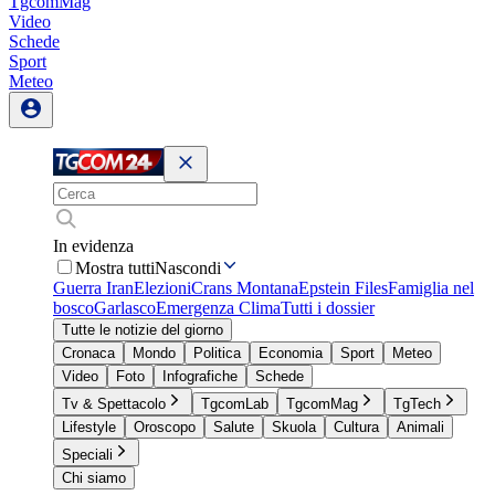
TgcomMag
Video
Schede
Sport
Meteo
In evidenza
Mostra tutti
Nascondi
Guerra Iran
Elezioni
Crans Montana
Epstein Files
Famiglia nel
bosco
Garlasco
Emergenza Clima
Tutti i dossier
Tutte le notizie del giorno
Cronaca
Mondo
Politica
Economia
Sport
Meteo
Video
Foto
Infografiche
Schede
Tv & Spettacolo
TgcomLab
TgcomMag
TgTech
Lifestyle
Oroscopo
Salute
Skuola
Cultura
Animali
Speciali
Chi siamo