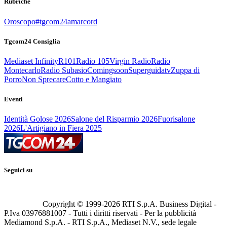
Rubriche
Oroscopo
#tgcom24amarcord
Tgcom24 Consiglia
Mediaset Infinity
R101
Radio 105
Virgin Radio
Radio
Montecarlo
Radio Subasio
Comingsoon
Superguidatv
Zuppa di
Porro
Non Sprecare
Cotto e Mangiato
Eventi
Identità Golose 2026
Salone del Risparmio 2026
Fuorisalone
2026
L'Artigiano in Fiera 2025
Seguici su
Copyright © 1999-
2026
RTI S.p.A. Business Digital -
P.Iva 03976881007 - Tutti i diritti riservati - Per la pubblicità
Mediamond S.p.A. - RTI S.p.A., Mediaset N.V., sede legale