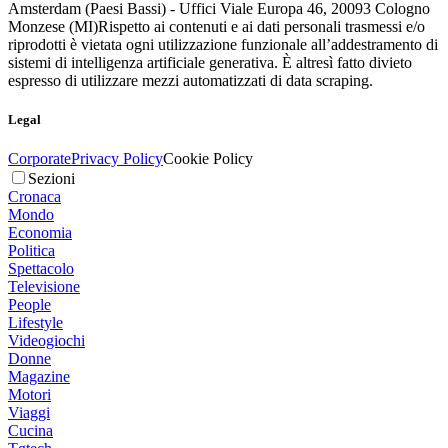
Amsterdam (Paesi Bassi) - Uffici Viale Europa 46, 20093 Cologno
Monzese (MI)
Rispetto ai contenuti e ai dati personali trasmessi e/o
riprodotti è vietata ogni utilizzazione funzionale all’addestramento di
sistemi di intelligenza artificiale generativa. È altresì fatto divieto
espresso di utilizzare mezzi automatizzati di data scraping.
Legal
Corporate
Privacy Policy
Cookie Policy
Sezioni
Cronaca
Mondo
Economia
Politica
Spettacolo
Televisione
People
Lifestyle
Videogiochi
Donne
Magazine
Motori
Viaggi
Cucina