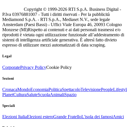
Copyright © 1999-
2026
RTI S.p.A. Business Digital -
P.Iva 03976881007 - Tutti i diritti riservati - Per la pubblicità
Mediamond S.p.A. - RTI S.p.A., Mediaset N.V., sede legale
Amsterdam (Paesi Bassi) - Uffici Viale Europa 46, 20093 Cologno
Monzese (MI)
Rispetto ai contenuti e ai dati personali trasmessi e/o
riprodotti è vietata ogni utilizzazione funzionale all’addestramento di
sistemi di intelligenza artificiale generativa. È altresì fatto divieto
espresso di utilizzare mezzi automatizzati di data scraping.
Legal
Corporate
Privacy Policy
Cookie Policy
Sezioni
Cronaca
Mondo
Economia
Politica
Spettacolo
Televisione
People
Lifestyl
Planet
Cultura
Salute
Scuola
Animali
Spazio
Speciali
Elezioni Italia
Elezioni estero
Grande Fratello
L'isola dei famosi
Amici