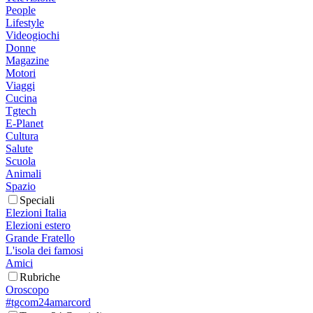
People
Lifestyle
Videogiochi
Donne
Magazine
Motori
Viaggi
Cucina
Tgtech
E-Planet
Cultura
Salute
Scuola
Animali
Spazio
Speciali
Elezioni Italia
Elezioni estero
Grande Fratello
L'isola dei famosi
Amici
Rubriche
Oroscopo
#tgcom24amarcord