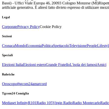
Bassi) - Uffici Viale Europa 46, 20093 Cologno Monzese (MI)
Rispett
artificiale generativa. È altresì fatto divieto espresso di utilizzare mez
Legal
Corporate
Privacy Policy
Cookie Policy
Sezioni
Cronaca
Mondo
Economia
Politica
Spettacolo
Televisione
People
Lifestyl
Speciali
Elezioni Italia
Elezioni estero
Grande Fratello
L'isola dei famosi
Amici
Rubriche
Oroscopo
#tgcom24amarcord
Tgcom24 Consiglia
Mediaset Infinity
R101
Radio 105
Virgin Radio
Radio Montecarlo
Radio