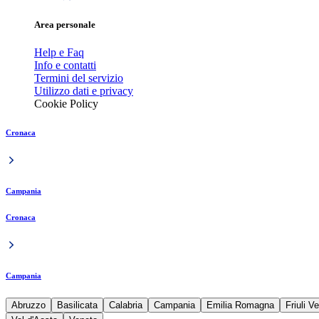
Area personale
Help e Faq
Info e contatti
Termini del servizio
Utilizzo dati e privacy
Cookie Policy
Cronaca
Campania
Cronaca
Campania
Abruzzo
Basilicata
Calabria
Campania
Emilia Romagna
Friuli V