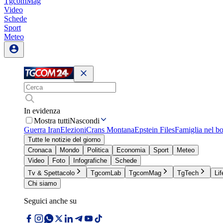
TgcomMag
Video
Schede
Sport
Meteo
In evidenza
Mostra tutti
Nascondi
Guerra Iran
Elezioni
Crans Montana
Epstein Files
Famiglia nel b
Tutte le notizie del giorno
Cronaca
Mondo
Politica
Economia
Sport
Meteo
Video
Foto
Infografiche
Schede
Tv & Spettacolo
TgcomLab
TgcomMag
TgTech
Lif
Chi siamo
Seguici anche su