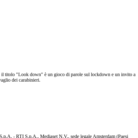
 - il titolo "Look down" è un gioco di parole sul lockdown e un invito a
aglio dei carabinieri.
d S.p.A. - RTI S.p.A., Mediaset N.V., sede legale Amsterdam (Paesi