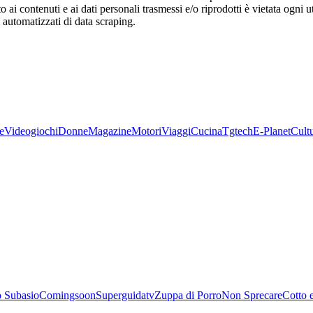
o ai contenuti e ai dati personali trasmessi e/o riprodotti è vietata ogni 
zi automatizzati di data scraping.
e
Videogiochi
Donne
Magazine
Motori
Viaggi
Cucina
Tgtech
E-Planet
Cult
 Subasio
Comingsoon
Superguidatv
Zuppa di Porro
Non Sprecare
Cotto 