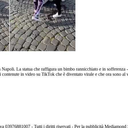
o, a Napoli. La statua che raffigura un bimbo rannicchiato e in sofferenza
 contenute in video su TikTok che è diventato virale e che ora sono al v
va 03976881007 - Tutti i diritti riservati - Per la pubblicità Mediamon