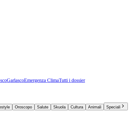
osco
Garlasco
Emergenza Clima
Tutti i dossier
estyle
Oroscopo
Salute
Skuola
Cultura
Animali
Speciali