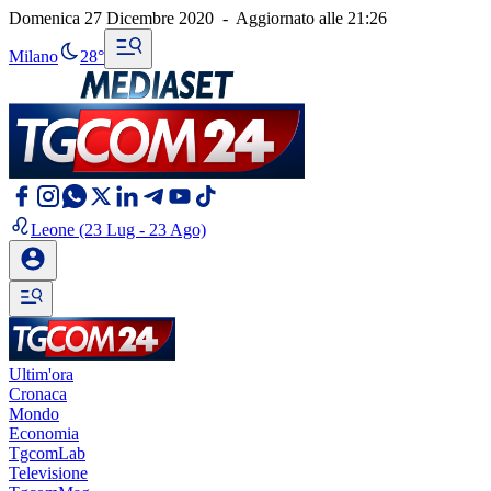
Domenica 27 Dicembre 2020
-
Aggiornato alle
21:26
Milano
28°
Leone
(23 Lug - 23 Ago)
Ultim'ora
Cronaca
Mondo
Economia
TgcomLab
Televisione