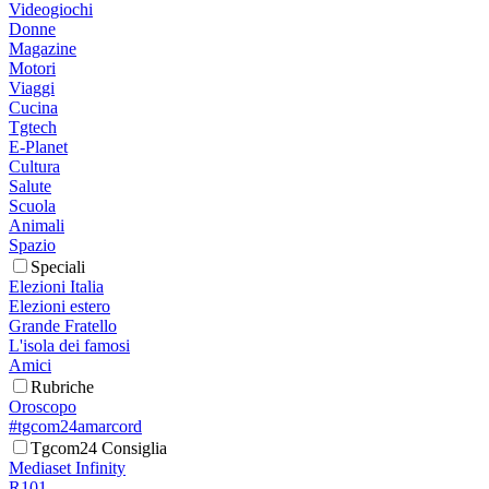
Videogiochi
Donne
Magazine
Motori
Viaggi
Cucina
Tgtech
E-Planet
Cultura
Salute
Scuola
Animali
Spazio
Speciali
Elezioni Italia
Elezioni estero
Grande Fratello
L'isola dei famosi
Amici
Rubriche
Oroscopo
#tgcom24amarcord
Tgcom24 Consiglia
Mediaset Infinity
R101