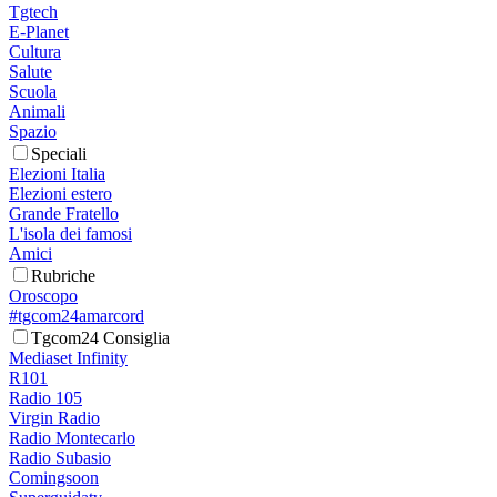
Tgtech
E-Planet
Cultura
Salute
Scuola
Animali
Spazio
Speciali
Elezioni Italia
Elezioni estero
Grande Fratello
L'isola dei famosi
Amici
Rubriche
Oroscopo
#tgcom24amarcord
Tgcom24 Consiglia
Mediaset Infinity
R101
Radio 105
Virgin Radio
Radio Montecarlo
Radio Subasio
Comingsoon