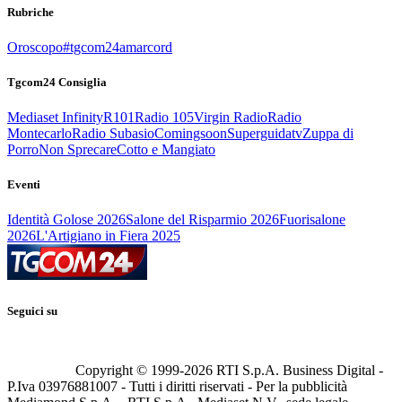
Rubriche
Oroscopo
#tgcom24amarcord
Tgcom24 Consiglia
Mediaset Infinity
R101
Radio 105
Virgin Radio
Radio
Montecarlo
Radio Subasio
Comingsoon
Superguidatv
Zuppa di
Porro
Non Sprecare
Cotto e Mangiato
Eventi
Identità Golose 2026
Salone del Risparmio 2026
Fuorisalone
2026
L'Artigiano in Fiera 2025
Seguici su
Copyright © 1999-
2026
RTI S.p.A. Business Digital -
P.Iva 03976881007 - Tutti i diritti riservati - Per la pubblicità