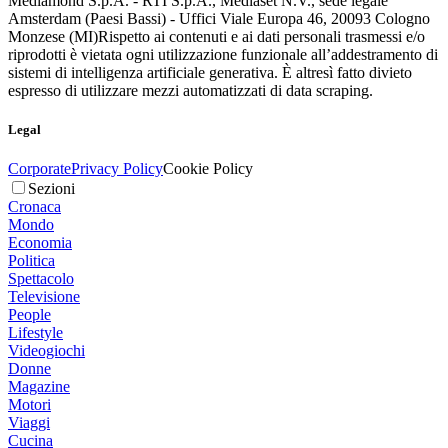
Mediamond S.p.A. - RTI S.p.A., Mediaset N.V., sede legale
Amsterdam (Paesi Bassi) - Uffici Viale Europa 46, 20093 Cologno
Monzese (MI)
Rispetto ai contenuti e ai dati personali trasmessi e/o
riprodotti è vietata ogni utilizzazione funzionale all’addestramento di
sistemi di intelligenza artificiale generativa. È altresì fatto divieto
espresso di utilizzare mezzi automatizzati di data scraping.
Legal
Corporate
Privacy Policy
Cookie Policy
Sezioni
Cronaca
Mondo
Economia
Politica
Spettacolo
Televisione
People
Lifestyle
Videogiochi
Donne
Magazine
Motori
Viaggi
Cucina