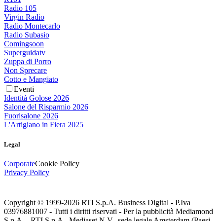
Radio 105
Virgin Radio
Radio Montecarlo
Radio Subasio
Comingsoon
Superguidatv
Zuppa di Porro
Non Sprecare
Cotto e Mangiato
Eventi
Identità Golose 2026
Salone del Risparmio 2026
Fuorisalone 2026
L'Artigiano in Fiera 2025
Legal
Corporate
Cookie Policy
Privacy Policy
Copyright © 1999-
2026
RTI S.p.A. Business Digital - P.Iva
03976881007 - Tutti i diritti riservati - Per la pubblicità Mediamond
S.p.A. - RTI S.p.A., Mediaset N.V., sede legale Amsterdam (Paesi