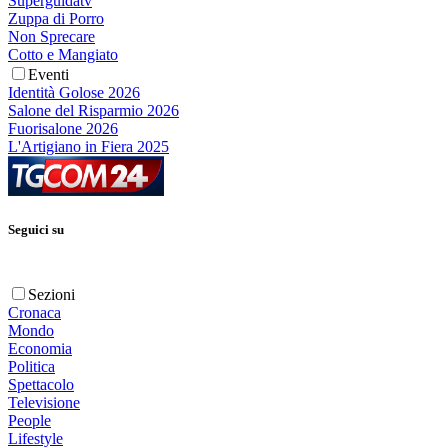
Superguidatv
Zuppa di Porro
Non Sprecare
Cotto e Mangiato
Eventi
Identità Golose 2026
Salone del Risparmio 2026
Fuorisalone 2026
L'Artigiano in Fiera 2025
Seguici su
Sezioni
Cronaca
Mondo
Economia
Politica
Spettacolo
Televisione
People
Lifestyle