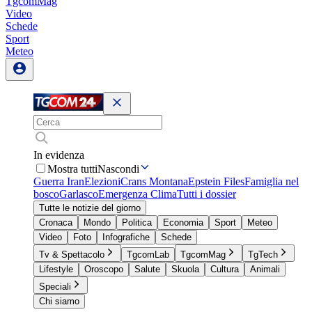
TgcomMag
Video
Schede
Sport
Meteo
In evidenza
Mostra tutti
Nascondi
Guerra Iran
Elezioni
Crans Montana
Epstein Files
Famiglia nel
bosco
Garlasco
Emergenza Clima
Tutti i dossier
Tutte le notizie del giorno
Cronaca
Mondo
Politica
Economia
Sport
Meteo
Video
Foto
Infografiche
Schede
Tv & Spettacolo
TgcomLab
TgcomMag
TgTech
Lifestyle
Oroscopo
Salute
Skuola
Cultura
Animali
Speciali
Chi siamo