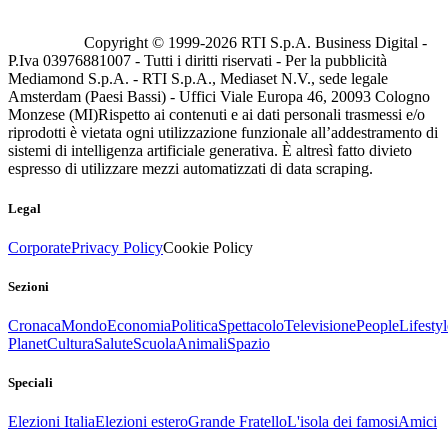
Copyright © 1999-
2026
RTI S.p.A. Business Digital -
P.Iva 03976881007 - Tutti i diritti riservati - Per la pubblicità
Mediamond S.p.A. - RTI S.p.A., Mediaset N.V., sede legale
Amsterdam (Paesi Bassi) - Uffici Viale Europa 46, 20093 Cologno
Monzese (MI)
Rispetto ai contenuti e ai dati personali trasmessi e/o
riprodotti è vietata ogni utilizzazione funzionale all’addestramento di
sistemi di intelligenza artificiale generativa. È altresì fatto divieto
espresso di utilizzare mezzi automatizzati di data scraping.
Legal
Corporate
Privacy Policy
Cookie Policy
Sezioni
Cronaca
Mondo
Economia
Politica
Spettacolo
Televisione
People
Lifestyl
Planet
Cultura
Salute
Scuola
Animali
Spazio
Speciali
Elezioni Italia
Elezioni estero
Grande Fratello
L'isola dei famosi
Amici