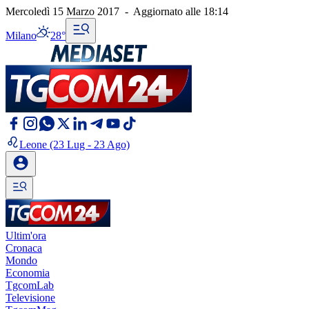
Mercoledì 15 Marzo 2017
-
Aggiornato alle
18:14
Milano
28°
Leone
(23 Lug - 23 Ago)
Ultim'ora
Cronaca
Mondo
Economia
TgcomLab
Televisione