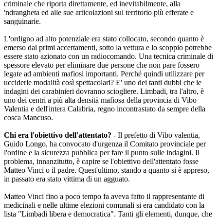
criminale che riporta direttamente, ed inevitabilmente, alla
'ndrangheta ed alle sue articolazioni sul territorio più efferate e
sanguinarie.
L'ordigno ad alto potenziale era stato collocato, secondo quanto è
emerso dai primi accertamenti, sotto la vettura e lo scoppio potrebbe
essere stato azionato con un radiocomando. Una tecnica criminale di
spessore elevato per eliminare due persone che non pare fossero
legate ad ambienti mafiosi importanti. Perché quindi utilizzare per
ucciderle modalità così spettacolari? E' uno dei tanti dubbi che le
indagini dei carabinieri dovranno sciogliere. Limbadi, tra l'altro, è
uno dei centri a più alta densità mafiosa della provincia di Vibo
Valentia e dell'intera Calabria, regno incontrastato da sempre della
cosca Mancuso.
Chi era l'obiettivo dell'attentato?
- Il prefetto di Vibo valentia,
Guido Longo, ha convocato d'urgenza il Comitato provinciale per
l'ordine e la sicurezza pubblica per fare il punto sulle indagini. Il
problema, innanzitutto, è capire se l'obiettivo dell'attentato fosse
Matteo Vinci o il padre. Quest'ultimo, stando a quanto si è appreso,
in passato era stato vittima di un agguato.
Matteo Vinci fino a poco tempo fa aveva fatto il rappresentante di
medicinali e nelle ultime elezioni comunali si era candidato con la
lista "Limbadi libera e democratica". Tanti gli elementi, dunque, che