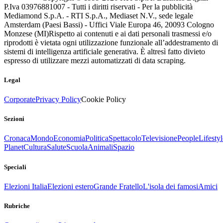
P.Iva 03976881007 - Tutti i diritti riservati - Per la pubblicità
Mediamond S.p.A. - RTI S.p.A., Mediaset N.V., sede legale
Amsterdam (Paesi Bassi) - Uffici Viale Europa 46, 20093 Cologno
Monzese (MI)
Rispetto ai contenuti e ai dati personali trasmessi e/o
riprodotti è vietata ogni utilizzazione funzionale all’addestramento di
sistemi di intelligenza artificiale generativa. È altresì fatto divieto
espresso di utilizzare mezzi automatizzati di data scraping.
Legal
Corporate
Privacy Policy
Cookie Policy
Sezioni
Cronaca
Mondo
Economia
Politica
Spettacolo
Televisione
People
Lifestyl
Planet
Cultura
Salute
Scuola
Animali
Spazio
Speciali
Elezioni Italia
Elezioni estero
Grande Fratello
L'isola dei famosi
Amici
Rubriche