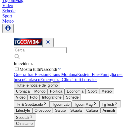
TgcomMag
Video
Schede
Sport
Meteo
In evidenza
Mostra tutti
Nascondi
Guerra Iran
Elezioni
Crans Montana
Epstein Files
Famiglia nel
bosco
Garlasco
Emergenza Clima
Tutti i dossier
Tutte le notizie del giorno
Cronaca
Mondo
Politica
Economia
Sport
Meteo
Video
Foto
Infografiche
Schede
Tv & Spettacolo
TgcomLab
TgcomMag
TgTech
Lifestyle
Oroscopo
Salute
Skuola
Cultura
Animali
Speciali
Chi siamo