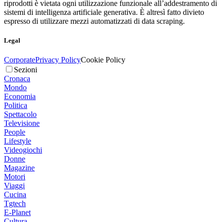
riprodotti è vietata ogni utilizzazione funzionale all’addestramento di
sistemi di intelligenza artificiale generativa. È altresì fatto divieto
espresso di utilizzare mezzi automatizzati di data scraping.
Legal
Corporate
Privacy Policy
Cookie Policy
Sezioni
Cronaca
Mondo
Economia
Politica
Spettacolo
Televisione
People
Lifestyle
Videogiochi
Donne
Magazine
Motori
Viaggi
Cucina
Tgtech
E-Planet
Cultura