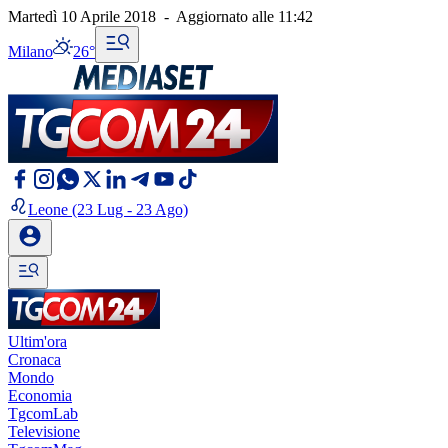
Martedì 10 Aprile 2018
-
Aggiornato alle
11:42
Milano
26°
Leone
(23 Lug - 23 Ago)
Ultim'ora
Cronaca
Mondo
Economia
TgcomLab
Televisione