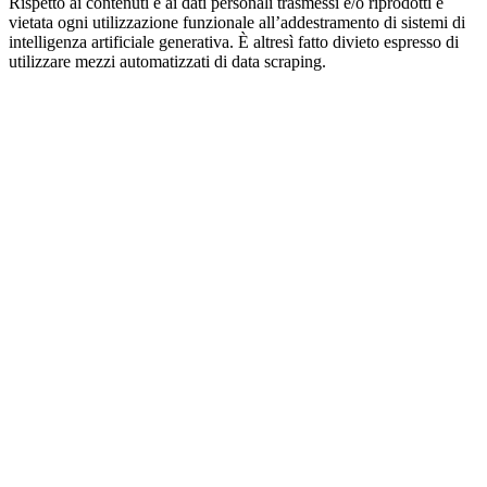
Rispetto ai contenuti e ai dati personali trasmessi e/o riprodotti è
vietata ogni utilizzazione funzionale all’addestramento di sistemi di
intelligenza artificiale generativa. È altresì fatto divieto espresso di
utilizzare mezzi automatizzati di data scraping.