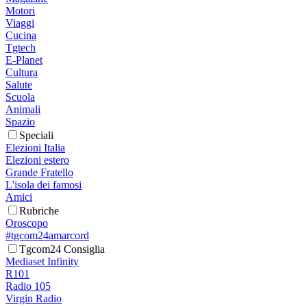
Motori
Viaggi
Cucina
Tgtech
E-Planet
Cultura
Salute
Scuola
Animali
Spazio
Speciali
Elezioni Italia
Elezioni estero
Grande Fratello
L'isola dei famosi
Amici
Rubriche
Oroscopo
#tgcom24amarcord
Tgcom24 Consiglia
Mediaset Infinity
R101
Radio 105
Virgin Radio