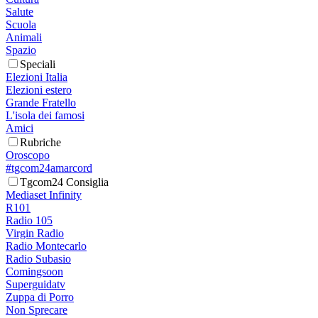
Salute
Scuola
Animali
Spazio
Speciali
Elezioni Italia
Elezioni estero
Grande Fratello
L'isola dei famosi
Amici
Rubriche
Oroscopo
#tgcom24amarcord
Tgcom24 Consiglia
Mediaset Infinity
R101
Radio 105
Virgin Radio
Radio Montecarlo
Radio Subasio
Comingsoon
Superguidatv
Zuppa di Porro
Non Sprecare