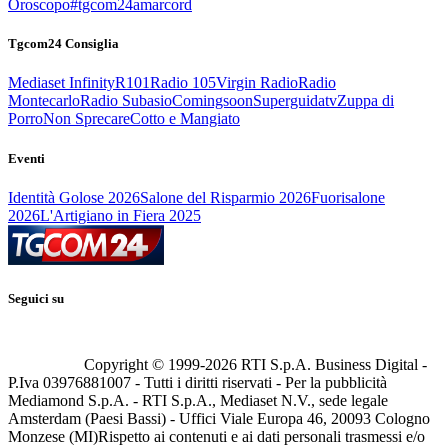
Oroscopo
#tgcom24amarcord
Tgcom24 Consiglia
Mediaset Infinity
R101
Radio 105
Virgin Radio
Radio
Montecarlo
Radio Subasio
Comingsoon
Superguidatv
Zuppa di
Porro
Non Sprecare
Cotto e Mangiato
Eventi
Identità Golose 2026
Salone del Risparmio 2026
Fuorisalone
2026
L'Artigiano in Fiera 2025
Seguici su
Copyright © 1999-
2026
RTI S.p.A. Business Digital -
P.Iva 03976881007 - Tutti i diritti riservati - Per la pubblicità
Mediamond S.p.A. - RTI S.p.A., Mediaset N.V., sede legale
Amsterdam (Paesi Bassi) - Uffici Viale Europa 46, 20093 Cologno
Monzese (MI)
Rispetto ai contenuti e ai dati personali trasmessi e/o