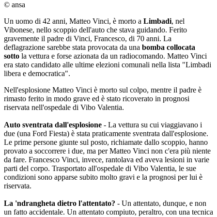
© ansa
Un uomo di 42 anni, Matteo Vinci, è morto a
Limbadi
, nel
Vibonese, nello scoppio dell'auto che stava guidando. Ferito
gravemente il padre di Vinci, Francesco, di 70 anni. La
deflagrazione sarebbe stata provocata da una
bomba collocata
sotto
la vettura e forse azionata da un radiocomando. Matteo Vinci
era stato candidato alle ultime elezioni comunali nella lista "Limbadi
libera e democratica".
Nell'esplosione Matteo Vinci è morto sul colpo, mentre il padre è
rimasto ferito in modo grave ed è stato ricoverato in prognosi
riservata nell'ospedale di Vibo Valentia.
Auto sventrata dall'esplosione
- La vettura su cui viaggiavano i
due (una Ford Fiesta) è stata praticamente sventrata dall'esplosione.
Le prime persone giunte sul posto, richiamate dallo scoppio, hanno
provato a soccorrere i due, ma per Matteo Vinci non c'era più niente
da fare. Francesco Vinci, invece, rantolava ed aveva lesioni in varie
parti del corpo. Trasportato all'ospedale di Vibo Valentia, le sue
condizioni sono apparse subito molto gravi e la prognosi per lui è
riservata.
La 'ndrangheta dietro l'attentato?
- Un attentato, dunque, e non
un fatto accidentale. Un attentato compiuto, peraltro, con una tecnica