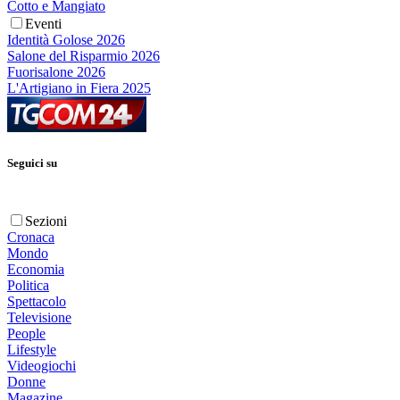
Cotto e Mangiato
Eventi
Identità Golose 2026
Salone del Risparmio 2026
Fuorisalone 2026
L'Artigiano in Fiera 2025
Seguici su
Sezioni
Cronaca
Mondo
Economia
Politica
Spettacolo
Televisione
People
Lifestyle
Videogiochi
Donne
Magazine