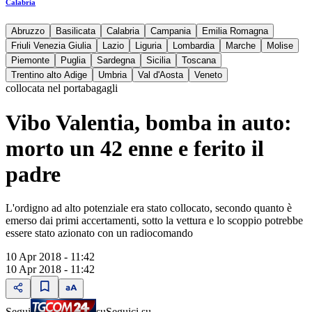
Calabria
Abruzzo
Basilicata
Calabria
Campania
Emilia Romagna
Friuli Venezia Giulia
Lazio
Liguria
Lombardia
Marche
Molise
Piemonte
Puglia
Sardegna
Sicilia
Toscana
Trentino alto Adige
Umbria
Val d'Aosta
Veneto
collocata nel portabagagli
Vibo Valentia, bomba in auto:
morto un 42 enne e ferito il
padre
L'ordigno ad alto potenziale era stato collocato, secondo quanto è
emerso dai primi accertamenti, sotto la vettura e lo scoppio potrebbe
essere stato azionato con un radiocomando
10 Apr 2018 - 11:42
10 Apr 2018 - 11:42
Segui
su
Seguici su