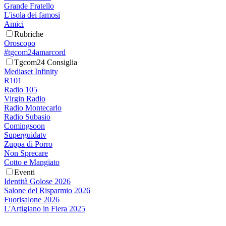
Grande Fratello
L'isola dei famosi
Amici
Rubriche
Oroscopo
#tgcom24amarcord
Tgcom24 Consiglia
Mediaset Infinity
R101
Radio 105
Virgin Radio
Radio Montecarlo
Radio Subasio
Comingsoon
Superguidatv
Zuppa di Porro
Non Sprecare
Cotto e Mangiato
Eventi
Identità Golose 2026
Salone del Risparmio 2026
Fuorisalone 2026
L'Artigiano in Fiera 2025