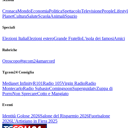
Cronaca
Mondo
Economia
Politica
Spettacolo
Televisione
People
Lifestyl
Planet
Cultura
Salute
Scuola
Animali
Spazio
Speciali
Elezioni Italia
Elezioni estero
Grande Fratello
L'isola dei famosi
Amici
Rubriche
Oroscopo
#tgcom24amarcord
Tgcom24 Consiglia
Mediaset Infinity
R101
Radio 105
Virgin Radio
Radio
Montecarlo
Radio Subasio
Comingsoon
Superguidatv
Zuppa di
Porro
Non Sprecare
Cotto e Mangiato
Eventi
Identità Golose 2026
Salone del Risparmio 2026
Fuorisalone
2026
L'Artigiano in Fiera 2025