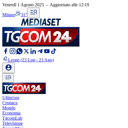
Venerdì 1 Agosto 2025
-
Aggiornato alle
12:19
Milano
31°
Leone
(23 Lug - 23 Ago)
Ultim'ora
Cronaca
Mondo
Economia
TgcomLab
Televisione