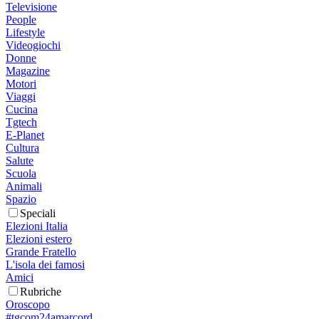
Televisione
People
Lifestyle
Videogiochi
Donne
Magazine
Motori
Viaggi
Cucina
Tgtech
E-Planet
Cultura
Salute
Scuola
Animali
Spazio
Speciali
Elezioni Italia
Elezioni estero
Grande Fratello
L'isola dei famosi
Amici
Rubriche
Oroscopo
#tgcom24amarcord