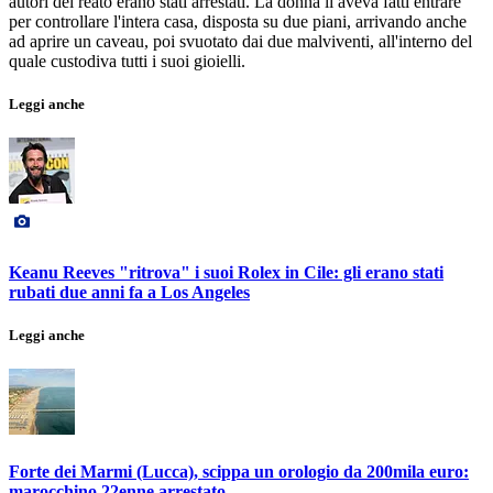
autori del reato erano stati arrestati. La donna li aveva fatti entrare
per controllare l'intera casa, disposta su due piani, arrivando anche
ad aprire un caveau, poi svuotato dai due malviventi, all'interno del
quale custodiva tutti i suoi gioielli.
Leggi anche
Keanu Reeves "ritrova" i suoi Rolex in Cile: gli erano stati
rubati due anni fa a Los Angeles
Leggi anche
Forte dei Marmi (Lucca), scippa un orologio da 200mila euro:
marocchino 22enne arrestato