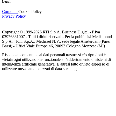
Legal
Corporate
Cookie Policy
Privacy Policy
Copyright © 1999-
2026
RTI S.p.A. Business Digital - P.Iva
03976881007 - Tutti i diritti riservati - Per la pubblicità Mediamond
S.p.A. - RTI S.p.A., Mediaset N.V., sede legale Amsterdam (Paesi
Bassi) - Uffici Viale Europa 46, 20093 Cologno Monzese (MI)
Rispetto ai contenuti e ai dati personali trasmessi e/o riprodotti è
vietata ogni utilizzazione funzionale all’addestramento di sistemi di
intelligenza artificiale generativa. È altresì fatto divieto espresso di
utilizzare mezzi automatizzati di data scraping.