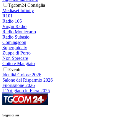
Tgcom24 Consiglia
Mediaset Infinity
R101
Radio 105
Virgin Radio
Radio Montecarlo
Radio Subasio
Comingsoon
Superguidatv
Zuppa di Porro
Non Sprecare
Cotto e Mangiato
Eventi
Identità Golose 2026
Salone del Risparmio 2026
Fuorisalone 2026
L'Artigiano in Fiera 2025
Seguici su