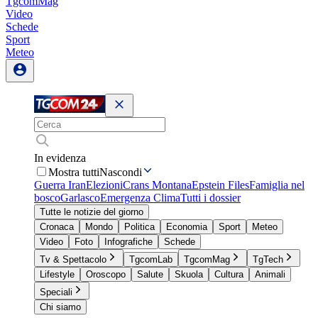
TgcomMag
Video
Schede
Sport
Meteo
In evidenza
Mostra tutti
Nascondi
Guerra Iran
Elezioni
Crans Montana
Epstein Files
Famiglia nel
bosco
Garlasco
Emergenza Clima
Tutti i dossier
Tutte le notizie del giorno
Cronaca
Mondo
Politica
Economia
Sport
Meteo
Video
Foto
Infografiche
Schede
Tv & Spettacolo
TgcomLab
TgcomMag
TgTech
Lifestyle
Oroscopo
Salute
Skuola
Cultura
Animali
Speciali
Chi siamo