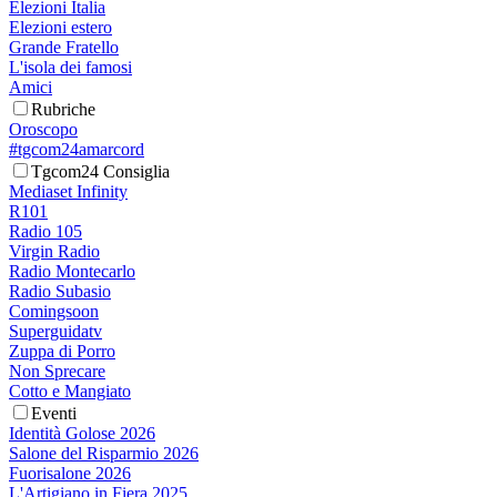
Elezioni Italia
Elezioni estero
Grande Fratello
L'isola dei famosi
Amici
Rubriche
Oroscopo
#tgcom24amarcord
Tgcom24 Consiglia
Mediaset Infinity
R101
Radio 105
Virgin Radio
Radio Montecarlo
Radio Subasio
Comingsoon
Superguidatv
Zuppa di Porro
Non Sprecare
Cotto e Mangiato
Eventi
Identità Golose 2026
Salone del Risparmio 2026
Fuorisalone 2026
L'Artigiano in Fiera 2025