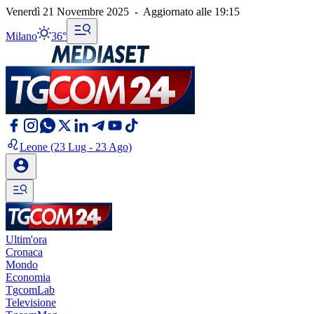
Venerdì 21 Novembre 2025
-
Aggiornato alle
19:15
Milano
36°
Leone
(23 Lug - 23 Ago)
Ultim'ora
Cronaca
Mondo
Economia
TgcomLab
Televisione