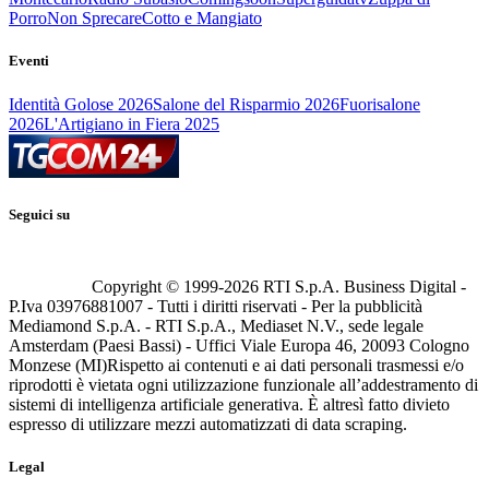
Porro
Non Sprecare
Cotto e Mangiato
Eventi
Identità Golose 2026
Salone del Risparmio 2026
Fuorisalone
2026
L'Artigiano in Fiera 2025
Seguici su
Copyright © 1999-
2026
RTI S.p.A. Business Digital -
P.Iva 03976881007 - Tutti i diritti riservati - Per la pubblicità
Mediamond S.p.A. - RTI S.p.A., Mediaset N.V., sede legale
Amsterdam (Paesi Bassi) - Uffici Viale Europa 46, 20093 Cologno
Monzese (MI)
Rispetto ai contenuti e ai dati personali trasmessi e/o
riprodotti è vietata ogni utilizzazione funzionale all’addestramento di
sistemi di intelligenza artificiale generativa. È altresì fatto divieto
espresso di utilizzare mezzi automatizzati di data scraping.
Legal