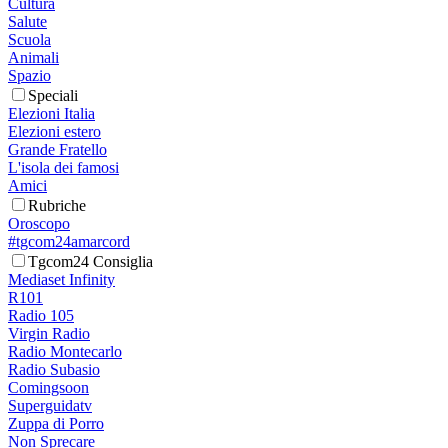
Cultura
Salute
Scuola
Animali
Spazio
Speciali
Elezioni Italia
Elezioni estero
Grande Fratello
L'isola dei famosi
Amici
Rubriche
Oroscopo
#tgcom24amarcord
Tgcom24 Consiglia
Mediaset Infinity
R101
Radio 105
Virgin Radio
Radio Montecarlo
Radio Subasio
Comingsoon
Superguidatv
Zuppa di Porro
Non Sprecare