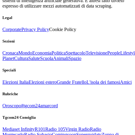
sistemi di intelligenza artificiale generativa. È altresì fatto divieto
espresso di utilizzare mezzi automatizzati di data scraping.
Legal
Corporate
Privacy Policy
Cookie Policy
Sezioni
Cronaca
Mondo
Economia
Politica
Spettacolo
Televisione
People
Lifestyl
Planet
Cultura
Salute
Scuola
Animali
Spazio
Speciali
Elezioni Italia
Elezioni estero
Grande Fratello
L'isola dei famosi
Amici
Rubriche
Oroscopo
#tgcom24amarcord
Tgcom24 Consiglia
Mediaset Infinity
R101
Radio 105
Virgin Radio
Radio
Montecarlo
Radio Subasio
Comingsoon
Superguidatv
Zuppa di