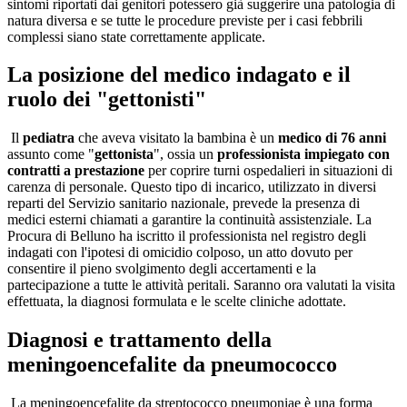
sintomi riportati dai genitori potessero già suggerire una patologia di
natura diversa e se tutte le procedure previste per i casi febbrili
complessi siano state correttamente applicate.
La posizione del medico indagato e il
ruolo dei "gettonisti"
Il
pediatra
che aveva visitato la bambina è un
medico di 76 anni
assunto come "
gettonista
", ossia un
professionista impiegato con
contratti a prestazione
per coprire turni ospedalieri in situazioni di
carenza di personale. Questo tipo di incarico, utilizzato in diversi
reparti del Servizio sanitario nazionale, prevede la presenza di
medici esterni chiamati a garantire la continuità assistenziale. La
Procura di Belluno ha iscritto il professionista nel registro degli
indagati con l'ipotesi di omicidio colposo, un atto dovuto per
consentire il pieno svolgimento degli accertamenti e la
partecipazione a tutte le attività peritali. Saranno ora valutati la visita
effettuata, la diagnosi formulata e le scelte cliniche adottate.
Diagnosi e trattamento della
meningoencefalite da pneumococco
La meningoencefalite da streptococco pneumoniae è una forma