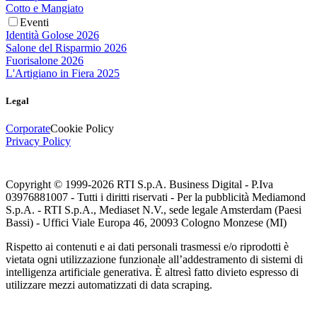
Cotto e Mangiato
Eventi
Identità Golose 2026
Salone del Risparmio 2026
Fuorisalone 2026
L'Artigiano in Fiera 2025
Legal
Corporate
Cookie Policy
Privacy Policy
Copyright © 1999-
2026
RTI S.p.A. Business Digital - P.Iva
03976881007 - Tutti i diritti riservati - Per la pubblicità Mediamond
S.p.A. - RTI S.p.A., Mediaset N.V., sede legale Amsterdam (Paesi
Bassi) - Uffici Viale Europa 46, 20093 Cologno Monzese (MI)
Rispetto ai contenuti e ai dati personali trasmessi e/o riprodotti è
vietata ogni utilizzazione funzionale all’addestramento di sistemi di
intelligenza artificiale generativa. È altresì fatto divieto espresso di
utilizzare mezzi automatizzati di data scraping.