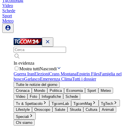
TgcomMag
Video
Schede
Sport
Meteo
In evidenza
Mostra tutti
Nascondi
Guerra Iran
Elezioni
Crans Montana
Epstein Files
Famiglia nel
bosco
Garlasco
Emergenza Clima
Tutti i dossier
Tutte le notizie del giorno
Cronaca
Mondo
Politica
Economia
Sport
Meteo
Video
Foto
Infografiche
Schede
Tv & Spettacolo
TgcomLab
TgcomMag
TgTech
Lifestyle
Oroscopo
Salute
Skuola
Cultura
Animali
Speciali
Chi siamo