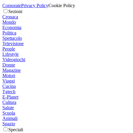
Corporate
Privacy Policy
Cookie Policy
Sezioni
Cronaca
Mondo
Economia
Politica
Spettacolo
Televisione
People
Lifestyle
Videogiochi
Donne
Magazine
Motori
Viaggi
Cucina
Tgtech
E-Planet
Cultura
Salute
Scuola
Animali
Spazio
Speciali