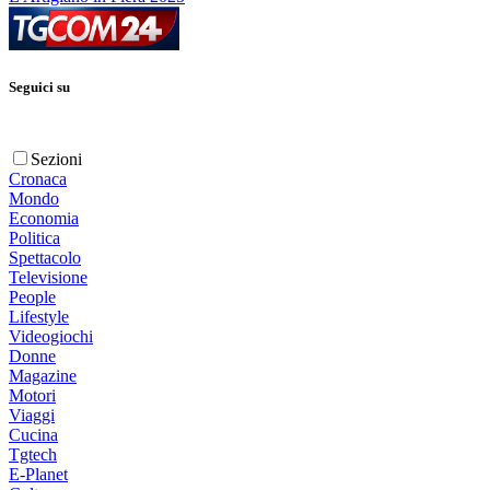
Seguici su
Sezioni
Cronaca
Mondo
Economia
Politica
Spettacolo
Televisione
People
Lifestyle
Videogiochi
Donne
Magazine
Motori
Viaggi
Cucina
Tgtech
E-Planet