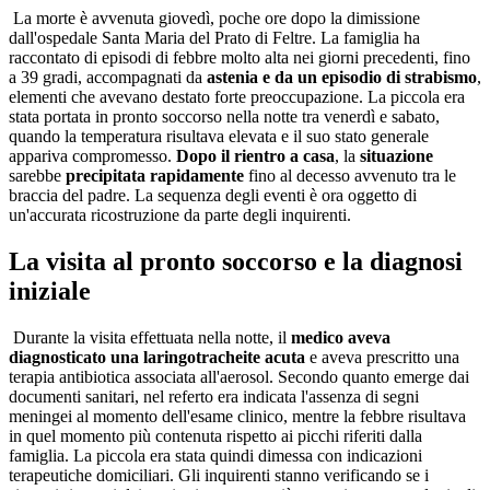
La morte è avvenuta giovedì, poche ore dopo la dimissione
dall'ospedale Santa Maria del Prato di Feltre. La famiglia ha
raccontato di episodi di febbre molto alta nei giorni precedenti, fino
a 39 gradi, accompagnati da
astenia e da un episodio di strabismo
,
elementi che avevano destato forte preoccupazione. La piccola era
stata portata in pronto soccorso nella notte tra venerdì e sabato,
quando la temperatura risultava elevata e il suo stato generale
appariva compromesso.
Dopo il rientro a casa
, la
situazione
sarebbe
precipitata rapidamente
fino al decesso avvenuto tra le
braccia del padre. La sequenza degli eventi è ora oggetto di
un'accurata ricostruzione da parte degli inquirenti.
La visita al pronto soccorso e la diagnosi
iniziale
Durante la visita effettuata nella notte, il
medico aveva
diagnosticato una laringotracheite acuta
e aveva prescritto una
terapia antibiotica associata all'aerosol. Secondo quanto emerge dai
documenti sanitari, nel referto era indicata l'assenza di segni
meningei al momento dell'esame clinico, mentre la febbre risultava
in quel momento più contenuta rispetto ai picchi riferiti dalla
famiglia. La piccola era stata quindi dimessa con indicazioni
terapeutiche domiciliari. Gli inquirenti stanno verificando se i