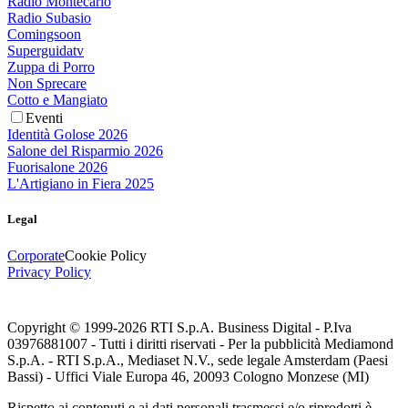
Radio Montecarlo
Radio Subasio
Comingsoon
Superguidatv
Zuppa di Porro
Non Sprecare
Cotto e Mangiato
Eventi
Identità Golose 2026
Salone del Risparmio 2026
Fuorisalone 2026
L'Artigiano in Fiera 2025
Legal
Corporate
Cookie Policy
Privacy Policy
Copyright © 1999-
2026
RTI S.p.A. Business Digital - P.Iva
03976881007 - Tutti i diritti riservati - Per la pubblicità Mediamond
S.p.A. - RTI S.p.A., Mediaset N.V., sede legale Amsterdam (Paesi
Bassi) - Uffici Viale Europa 46, 20093 Cologno Monzese (MI)
Rispetto ai contenuti e ai dati personali trasmessi e/o riprodotti è