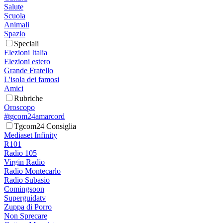
Salute
Scuola
Animali
Spazio
Speciali
Elezioni Italia
Elezioni estero
Grande Fratello
L'isola dei famosi
Amici
Rubriche
Oroscopo
#tgcom24amarcord
Tgcom24 Consiglia
Mediaset Infinity
R101
Radio 105
Virgin Radio
Radio Montecarlo
Radio Subasio
Comingsoon
Superguidatv
Zuppa di Porro
Non Sprecare