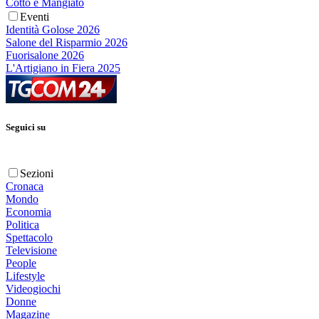
Cotto e Mangiato
Eventi
Identità Golose 2026
Salone del Risparmio 2026
Fuorisalone 2026
L'Artigiano in Fiera 2025
Seguici su
Sezioni
Cronaca
Mondo
Economia
Politica
Spettacolo
Televisione
People
Lifestyle
Videogiochi
Donne
Magazine