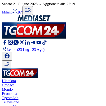
Sabato 21 Giugno 2025
-
Aggiornato alle
22:19
Milano
26°
Leone
(23 Lug - 23 Ago)
Ultim'ora
Cronaca
Mondo
Economia
TgcomLab
Televisione