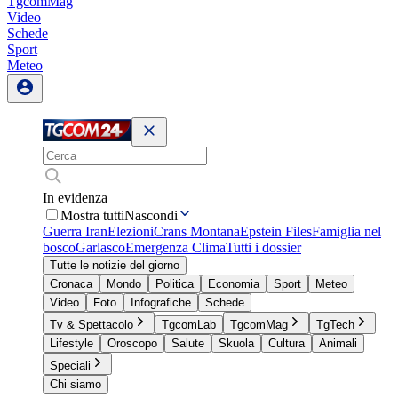
TgcomMag
Video
Schede
Sport
Meteo
In evidenza
Mostra tutti
Nascondi
Guerra Iran
Elezioni
Crans Montana
Epstein Files
Famiglia nel
bosco
Garlasco
Emergenza Clima
Tutti i dossier
Tutte le notizie del giorno
Cronaca
Mondo
Politica
Economia
Sport
Meteo
Video
Foto
Infografiche
Schede
Tv & Spettacolo
TgcomLab
TgcomMag
TgTech
Lifestyle
Oroscopo
Salute
Skuola
Cultura
Animali
Speciali
Chi siamo