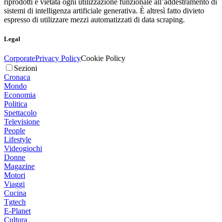
riprodotti è vietata ogni utilizzazione funzionale all’addestramento di
sistemi di intelligenza artificiale generativa. È altresì fatto divieto
espresso di utilizzare mezzi automatizzati di data scraping.
Legal
Corporate
Privacy Policy
Cookie Policy
Sezioni
Cronaca
Mondo
Economia
Politica
Spettacolo
Televisione
People
Lifestyle
Videogiochi
Donne
Magazine
Motori
Viaggi
Cucina
Tgtech
E-Planet
Cultura