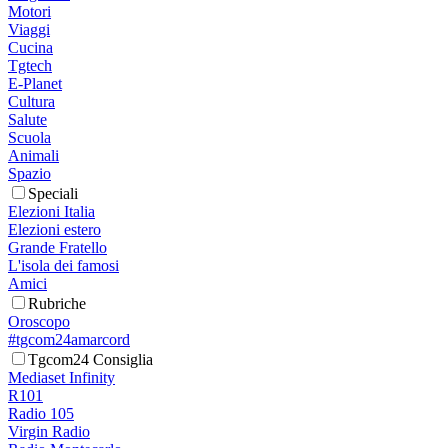
Motori
Viaggi
Cucina
Tgtech
E-Planet
Cultura
Salute
Scuola
Animali
Spazio
Speciali
Elezioni Italia
Elezioni estero
Grande Fratello
L'isola dei famosi
Amici
Rubriche
Oroscopo
#tgcom24amarcord
Tgcom24 Consiglia
Mediaset Infinity
R101
Radio 105
Virgin Radio