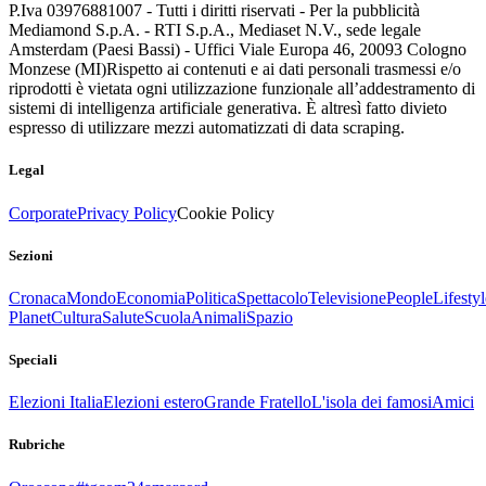
P.Iva 03976881007 - Tutti i diritti riservati - Per la pubblicità
Mediamond S.p.A. - RTI S.p.A., Mediaset N.V., sede legale
Amsterdam (Paesi Bassi) - Uffici Viale Europa 46, 20093 Cologno
Monzese (MI)
Rispetto ai contenuti e ai dati personali trasmessi e/o
riprodotti è vietata ogni utilizzazione funzionale all’addestramento di
sistemi di intelligenza artificiale generativa. È altresì fatto divieto
espresso di utilizzare mezzi automatizzati di data scraping.
Legal
Corporate
Privacy Policy
Cookie Policy
Sezioni
Cronaca
Mondo
Economia
Politica
Spettacolo
Televisione
People
Lifestyl
Planet
Cultura
Salute
Scuola
Animali
Spazio
Speciali
Elezioni Italia
Elezioni estero
Grande Fratello
L'isola dei famosi
Amici
Rubriche