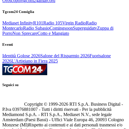
Oroscopo
#tgcom24amarcord
Tgcom24 Consiglia
Mediaset Infinity
R101
Radio 105
Virgin Radio
Radio
Montecarlo
Radio Subasio
Comingsoon
Superguidatv
Zuppa di
Porro
Non Sprecare
Cotto e Mangiato
Eventi
Identità Golose 2026
Salone del Risparmio 2026
Fuorisalone
2026
L'Artigiano in Fiera 2025
Seguici su
Copyright © 1999-
2026
RTI S.p.A. Business Digital -
P.Iva 03976881007 - Tutti i diritti riservati - Per la pubblicità
Mediamond S.p.A. - RTI S.p.A., Mediaset N.V., sede legale
Amsterdam (Paesi Bassi) - Uffici Viale Europa 46, 20093 Cologno
Monzese (MI)
Rispetto ai contenuti e ai dati personali trasmessi e/o