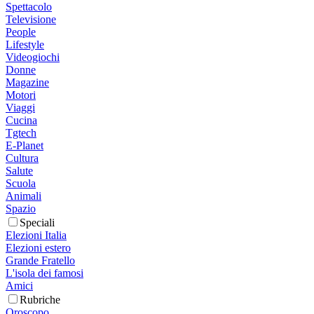
Spettacolo
Televisione
People
Lifestyle
Videogiochi
Donne
Magazine
Motori
Viaggi
Cucina
Tgtech
E-Planet
Cultura
Salute
Scuola
Animali
Spazio
Speciali
Elezioni Italia
Elezioni estero
Grande Fratello
L'isola dei famosi
Amici
Rubriche
Oroscopo