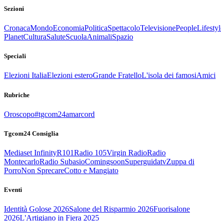
Sezioni
Cronaca
Mondo
Economia
Politica
Spettacolo
Televisione
People
Lifestyl
Planet
Cultura
Salute
Scuola
Animali
Spazio
Speciali
Elezioni Italia
Elezioni estero
Grande Fratello
L'isola dei famosi
Amici
Rubriche
Oroscopo
#tgcom24amarcord
Tgcom24 Consiglia
Mediaset Infinity
R101
Radio 105
Virgin Radio
Radio
Montecarlo
Radio Subasio
Comingsoon
Superguidatv
Zuppa di
Porro
Non Sprecare
Cotto e Mangiato
Eventi
Identità Golose 2026
Salone del Risparmio 2026
Fuorisalone
2026
L'Artigiano in Fiera 2025