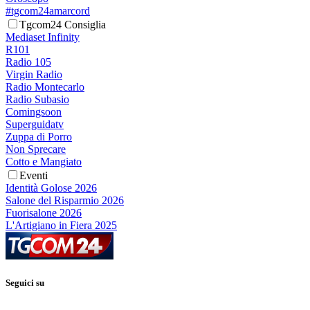
#tgcom24amarcord
Tgcom24 Consiglia
Mediaset Infinity
R101
Radio 105
Virgin Radio
Radio Montecarlo
Radio Subasio
Comingsoon
Superguidatv
Zuppa di Porro
Non Sprecare
Cotto e Mangiato
Eventi
Identità Golose 2026
Salone del Risparmio 2026
Fuorisalone 2026
L'Artigiano in Fiera 2025
Seguici su