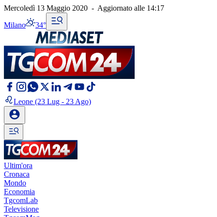
Mercoledì 13 Maggio 2020
-
Aggiornato alle
14:17
Milano
34°
Leone
(23 Lug - 23 Ago)
Ultim'ora
Cronaca
Mondo
Economia
TgcomLab
Televisione