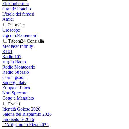
Elezioni estero
Grande Fratello
L'isola dei famosi
Amici
Rubriche
Oroscopo
#tgcom24amarcord
Tgcom24 Consiglia
Mediaset Infinity
R101
Radio 105
Virgin Radio
Radio Montecarlo
Radio Subasio
Comingsoon
Superguidatv
Zuppa di Porro
Non Sprecare
Cotto e Mangiato
Eventi
Identità Golose 2026
Salone del Risparmio 2026
Fuorisalone 2026
L'Artigiano in Fiera 2025