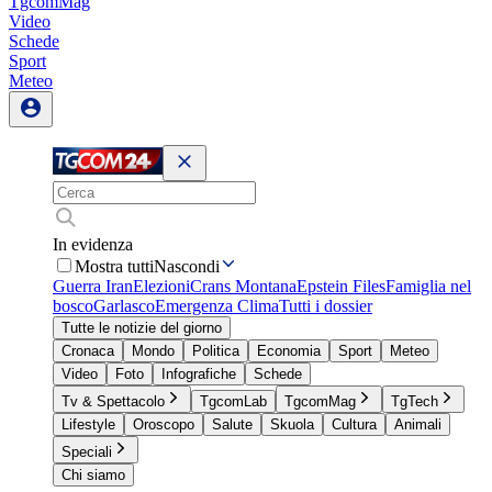
TgcomMag
Video
Schede
Sport
Meteo
In evidenza
Mostra tutti
Nascondi
Guerra Iran
Elezioni
Crans Montana
Epstein Files
Famiglia nel
bosco
Garlasco
Emergenza Clima
Tutti i dossier
Tutte le notizie del giorno
Cronaca
Mondo
Politica
Economia
Sport
Meteo
Video
Foto
Infografiche
Schede
Tv & Spettacolo
TgcomLab
TgcomMag
TgTech
Lifestyle
Oroscopo
Salute
Skuola
Cultura
Animali
Speciali
Chi siamo