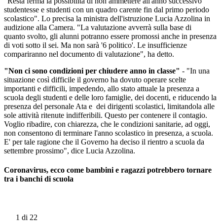
"Resta ferma la possibilità di non ammettere all'anno successivo
studentesse e studenti con un quadro carente fin dal primo periodo
scolastico". Lo precisa la ministra dell'istruzione Lucia Azzolina in
audizione alla Camera. "La valutazione avverrà sulla base di
quanto svolto, gli alunni potranno essere promossi anche in presenza
di voti sotto il sei. Ma non sarà '6 politico'. Le insufficienze
compariranno nel documento di valutazione", ha detto.
"Non ci sono condizioni per chiudere anno in classe"
- "In una
situazione così difficile il governo ha dovuto operare scelte
importanti e difficili, impedendo, allo stato attuale la presenza a
scuola degli studenti e delle loro famiglie, dei docenti, e riducendo la
presenza del personale Ata e dei dirigenti scolastici, limitandola alle
sole attività ritenute indifferibili. Questo per contenere il contagio.
Voglio ribadire, con chiarezza, che le condizioni sanitarie, ad oggi,
non consentono di terminare l'anno scolastico in presenza, a scuola.
E' per tale ragione che il Governo ha deciso il rientro a scuola da
settembre prossimo", dice Lucia Azzolina.
Coronavirus, ecco come bambini e ragazzi potrebbero tornare
tra i banchi di scuola
1
di 22