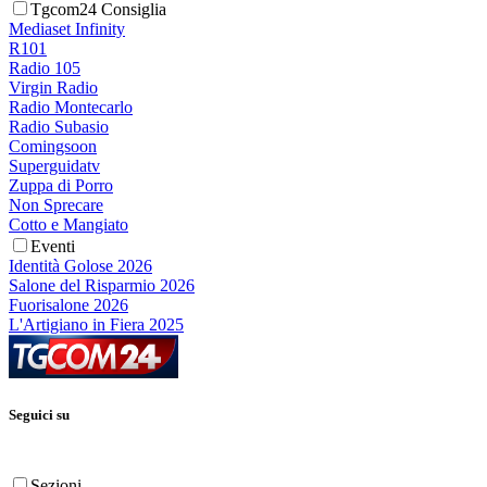
Tgcom24 Consiglia
Mediaset Infinity
R101
Radio 105
Virgin Radio
Radio Montecarlo
Radio Subasio
Comingsoon
Superguidatv
Zuppa di Porro
Non Sprecare
Cotto e Mangiato
Eventi
Identità Golose 2026
Salone del Risparmio 2026
Fuorisalone 2026
L'Artigiano in Fiera 2025
Seguici su
Sezioni