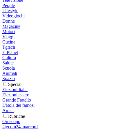
Televisione
People
Lifestyle
Videogiochi
Donne
Magazine
Motori
Viaggi
Cucina
Tgtech
E-Planet
Cultura
Salute
Scuola
Animali
Spazio
Speciali
Elezioni Italia
Elezioni estero
Grande Fratello
L'isola dei famosi
Amici
Rubriche
Oroscopo
#tgcom24amarcord