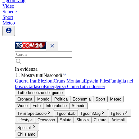
TgcomMag
Video
Schede
Sport
Meteo
In evidenza
Mostra tutti
Nascondi
Guerra Iran
Elezioni
Crans Montana
Epstein Files
Famiglia nel
bosco
Garlasco
Emergenza Clima
Tutti i dossier
Tutte le notizie del giorno
Cronaca
Mondo
Politica
Economia
Sport
Meteo
Video
Foto
Infografiche
Schede
Tv & Spettacolo
TgcomLab
TgcomMag
TgTech
Lifestyle
Oroscopo
Salute
Skuola
Cultura
Animali
Speciali
Chi siamo