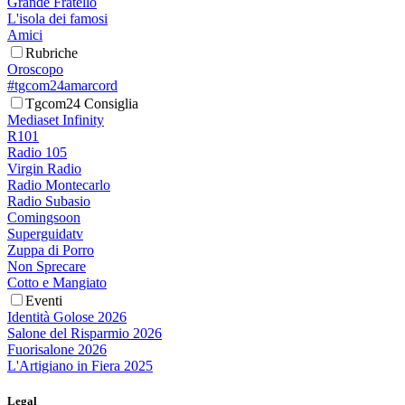
Grande Fratello
L'isola dei famosi
Amici
Rubriche
Oroscopo
#tgcom24amarcord
Tgcom24 Consiglia
Mediaset Infinity
R101
Radio 105
Virgin Radio
Radio Montecarlo
Radio Subasio
Comingsoon
Superguidatv
Zuppa di Porro
Non Sprecare
Cotto e Mangiato
Eventi
Identità Golose 2026
Salone del Risparmio 2026
Fuorisalone 2026
L'Artigiano in Fiera 2025
Legal