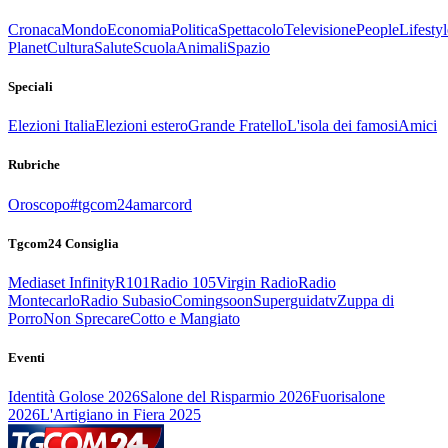
Cronaca
Mondo
Economia
Politica
Spettacolo
Televisione
People
Lifestyl
Planet
Cultura
Salute
Scuola
Animali
Spazio
Speciali
Elezioni Italia
Elezioni estero
Grande Fratello
L'isola dei famosi
Amici
Rubriche
Oroscopo
#tgcom24amarcord
Tgcom24 Consiglia
Mediaset Infinity
R101
Radio 105
Virgin Radio
Radio
Montecarlo
Radio Subasio
Comingsoon
Superguidatv
Zuppa di
Porro
Non Sprecare
Cotto e Mangiato
Eventi
Identità Golose 2026
Salone del Risparmio 2026
Fuorisalone
2026
L'Artigiano in Fiera 2025