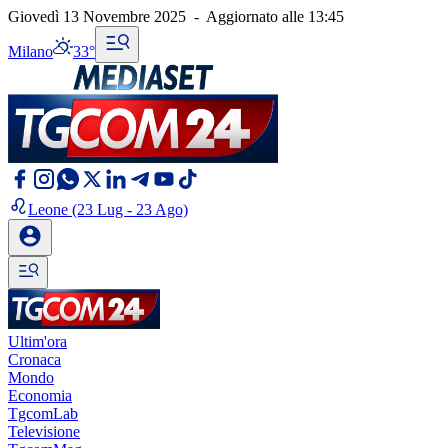
Giovedì 13 Novembre 2025
-
Aggiornato alle
13:45
Milano
33°
Leone
(23 Lug - 23 Ago)
Ultim'ora
Cronaca
Mondo
Economia
TgcomLab
Televisione