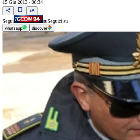
15 Giu 2013 - 08:34
Segui
su
Seguici su
whatsapp
discover