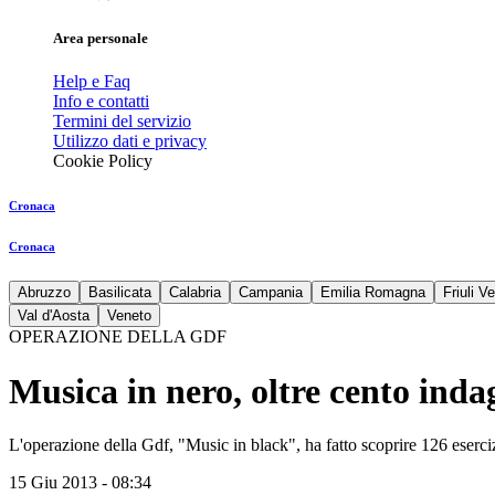
Area personale
Help e Faq
Info e contatti
Termini del servizio
Utilizzo dati e privacy
Cookie Policy
Cronaca
Cronaca
Abruzzo
Basilicata
Calabria
Campania
Emilia Romagna
Friuli V
Val d'Aosta
Veneto
OPERAZIONE DELLA GDF
Musica in nero, oltre cento inda
L'operazione della Gdf, "Music in black", ha fatto scoprire 126 eserci
15 Giu 2013 - 08:34