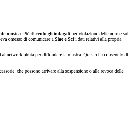
nte musica
. Più di
cento gli indagati
per violazione delle norme sul
veva omesso di comunicare a
Siae e Scf
i dati relativi alla propria
ti al network pirata per diffondere la musica. Questo ha consentito di
cessorie, che possono arrivare alla sospensione o alla revoca delle