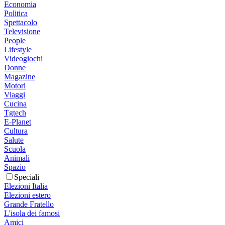
Economia
Politica
Spettacolo
Televisione
People
Lifestyle
Videogiochi
Donne
Magazine
Motori
Viaggi
Cucina
Tgtech
E-Planet
Cultura
Salute
Scuola
Animali
Spazio
Speciali
Elezioni Italia
Elezioni estero
Grande Fratello
L'isola dei famosi
Amici