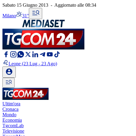
Sabato 15 Giugno 2013
-
Aggiornato alle
08:34
Milano
31°
Leone
(23 Lug - 23 Ago)
Ultim'ora
Cronaca
Mondo
Economia
TgcomLab
Televisione