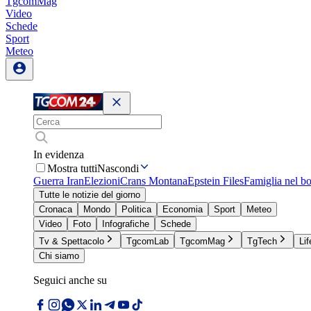
TgcomMag
Video
Schede
Sport
Meteo
In evidenza
Mostra tutti
Nascondi
Guerra Iran
Elezioni
Crans Montana
Epstein Files
Famiglia nel b
Tutte le notizie del giorno
Cronaca
Mondo
Politica
Economia
Sport
Meteo
Video
Foto
Infografiche
Schede
Tv & Spettacolo
TgcomLab
TgcomMag
TgTech
Lif
Chi siamo
Seguici anche su