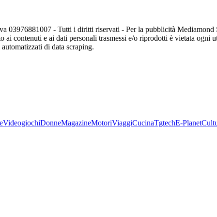
va 03976881007 - Tutti i diritti riservati - Per la pubblicità Mediamon
o ai contenuti e ai dati personali trasmessi e/o riprodotti è vietata ogni 
zi automatizzati di data scraping.
e
Videogiochi
Donne
Magazine
Motori
Viaggi
Cucina
Tgtech
E-Planet
Cult