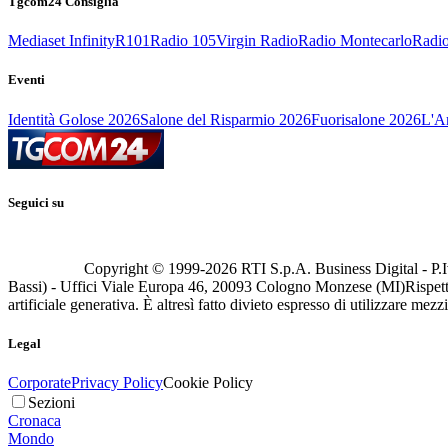
Tgcom24 Consiglia
Mediaset Infinity
R101
Radio 105
Virgin Radio
Radio Montecarlo
Radio
Eventi
Identità Golose 2026
Salone del Risparmio 2026
Fuorisalone 2026
L'Ar
Seguici su
Copyright © 1999-
2026
RTI S.p.A. Business Digital - P.I
Bassi) - Uffici Viale Europa 46, 20093 Cologno Monzese (MI)
Rispett
artificiale generativa. È altresì fatto divieto espresso di utilizzare mez
Legal
Corporate
Privacy Policy
Cookie Policy
Sezioni
Cronaca
Mondo