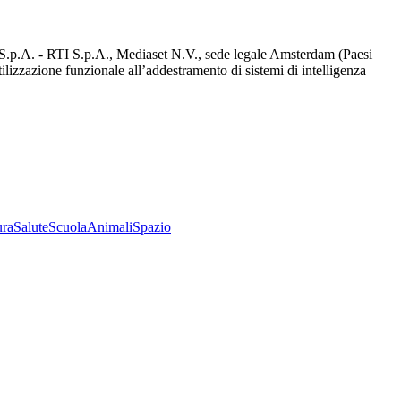
d S.p.A. - RTI S.p.A., Mediaset N.V., sede legale Amsterdam (Paesi
utilizzazione funzionale all’addestramento di sistemi di intelligenza
ura
Salute
Scuola
Animali
Spazio