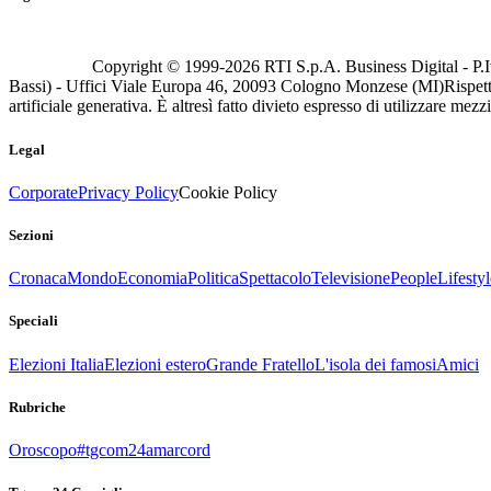
Copyright © 1999-
2026
RTI S.p.A. Business Digital - P.I
Bassi) - Uffici Viale Europa 46, 20093 Cologno Monzese (MI)
Rispett
artificiale generativa. È altresì fatto divieto espresso di utilizzare mez
Legal
Corporate
Privacy Policy
Cookie Policy
Sezioni
Cronaca
Mondo
Economia
Politica
Spettacolo
Televisione
People
Lifestyl
Speciali
Elezioni Italia
Elezioni estero
Grande Fratello
L'isola dei famosi
Amici
Rubriche
Oroscopo
#tgcom24amarcord