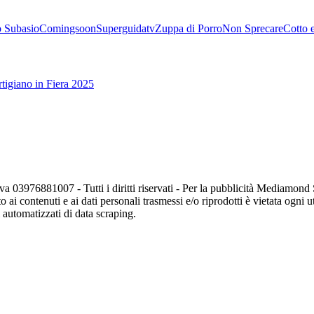
 Subasio
Comingsoon
Superguidatv
Zuppa di Porro
Non Sprecare
Cotto 
tigiano in Fiera 2025
va 03976881007 - Tutti i diritti riservati - Per la pubblicità Mediamon
o ai contenuti e ai dati personali trasmessi e/o riprodotti è vietata ogni 
zi automatizzati di data scraping.