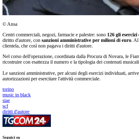
© Ansa
Centri commerciali, negozi, farmacie e palestre: sono
126 gli eserciz
diritto d'autore, con
sanzioni amministrative per milioni di euro
. A
clientela, che così non pagava i diritti d'autore.
Nel corso dell'operazione, coordinata dalla Procura di Novara, le Fiamm
ricostruire con esattezza il numero e la tipologia dei contenuti musicali 
Le sanzioni amministrative, per alcuni degli esercizi individuati, arri
autorizzazioni per esercitare l'attività commerciale.
torino
music in black
siae
scf
diritti d'autore
Seguici su