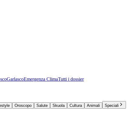
osco
Garlasco
Emergenza Clima
Tutti i dossier
estyle
Oroscopo
Salute
Skuola
Cultura
Animali
Speciali