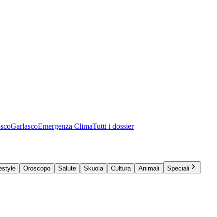
osco
Garlasco
Emergenza Clima
Tutti i dossier
estyle
Oroscopo
Salute
Skuola
Cultura
Animali
Speciali