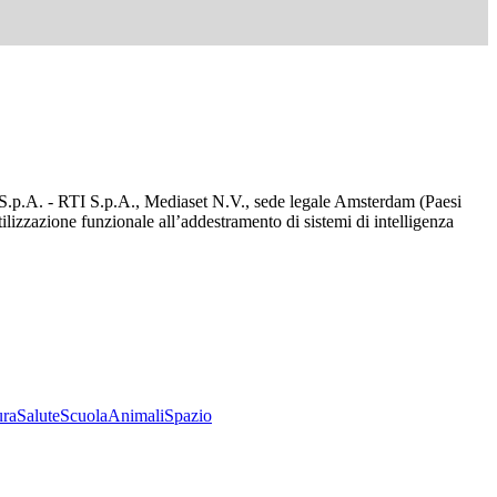
d S.p.A. - RTI S.p.A., Mediaset N.V., sede legale Amsterdam (Paesi
utilizzazione funzionale all’addestramento di sistemi di intelligenza
ura
Salute
Scuola
Animali
Spazio