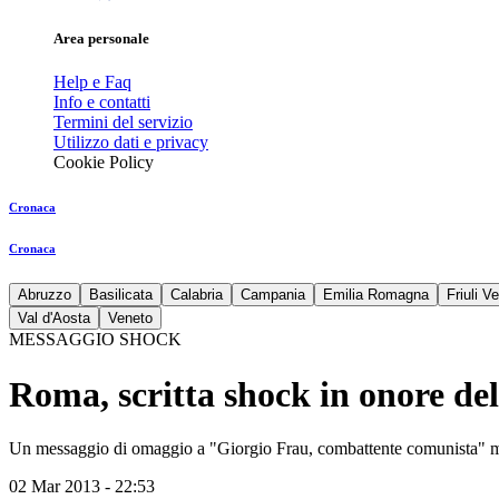
Area personale
Help e Faq
Info e contatti
Termini del servizio
Utilizzo dati e privacy
Cookie Policy
Cronaca
Cronaca
Abruzzo
Basilicata
Calabria
Campania
Emilia Romagna
Friuli V
Val d'Aosta
Veneto
MESSAGGIO SHOCK
Roma, scritta shock in onore de
Un messaggio di omaggio a "Giorgio Frau, combattente comunista" mort
02 Mar 2013 - 22:53