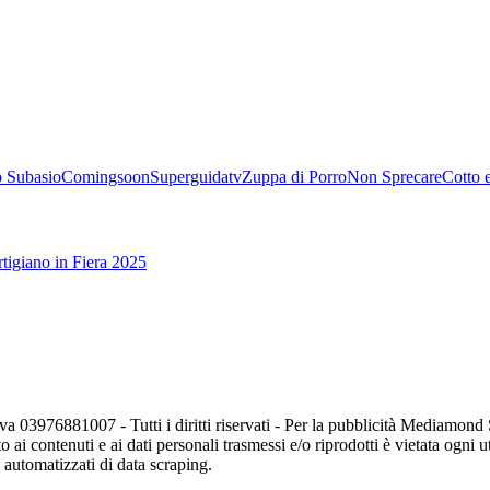
 Subasio
Comingsoon
Superguidatv
Zuppa di Porro
Non Sprecare
Cotto 
tigiano in Fiera 2025
va 03976881007 - Tutti i diritti riservati - Per la pubblicità Mediamon
o ai contenuti e ai dati personali trasmessi e/o riprodotti è vietata ogni 
zi automatizzati di data scraping.