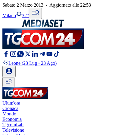
Sabato 2 Marzo 2013
-
Aggiornato alle
22:53
Milano
32°
Leone
(23 Lug - 23 Ago)
Ultim'ora
Cronaca
Mondo
Economia
TgcomLab
Televisione