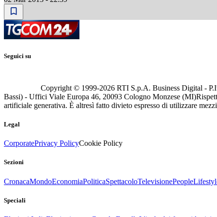
Seguici su
Copyright © 1999-
2026
RTI S.p.A. Business Digital - P.I
Bassi) - Uffici Viale Europa 46, 20093 Cologno Monzese (MI)
Rispett
artificiale generativa. È altresì fatto divieto espresso di utilizzare mez
Legal
Corporate
Privacy Policy
Cookie Policy
Sezioni
Cronaca
Mondo
Economia
Politica
Spettacolo
Televisione
People
Lifestyl
Speciali