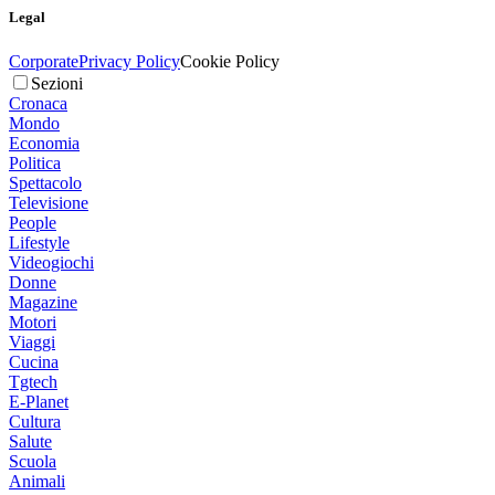
Legal
Corporate
Privacy Policy
Cookie Policy
Sezioni
Cronaca
Mondo
Economia
Politica
Spettacolo
Televisione
People
Lifestyle
Videogiochi
Donne
Magazine
Motori
Viaggi
Cucina
Tgtech
E-Planet
Cultura
Salute
Scuola
Animali