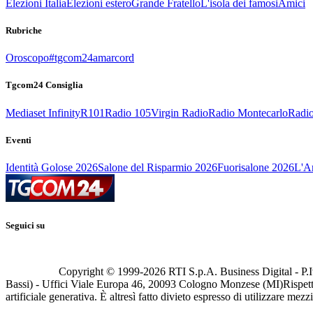
Elezioni Italia
Elezioni estero
Grande Fratello
L'isola dei famosi
Amici
Rubriche
Oroscopo
#tgcom24amarcord
Tgcom24 Consiglia
Mediaset Infinity
R101
Radio 105
Virgin Radio
Radio Montecarlo
Radio
Eventi
Identità Golose 2026
Salone del Risparmio 2026
Fuorisalone 2026
L'Ar
Seguici su
Copyright © 1999-
2026
RTI S.p.A. Business Digital - P.I
Bassi) - Uffici Viale Europa 46, 20093 Cologno Monzese (MI)
Rispett
artificiale generativa. È altresì fatto divieto espresso di utilizzare mez