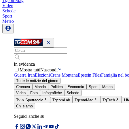
TgcomMag
Video
Schede
Sport
Meteo
In evidenza
Mostra tutti
Nascondi
Guerra Iran
Elezioni
Crans Montana
Epstein Files
Famiglia nel b
Tutte le notizie del giorno
Cronaca
Mondo
Politica
Economia
Sport
Meteo
Video
Foto
Infografiche
Schede
Tv & Spettacolo
TgcomLab
TgcomMag
TgTech
Lif
Chi siamo
Seguici anche su