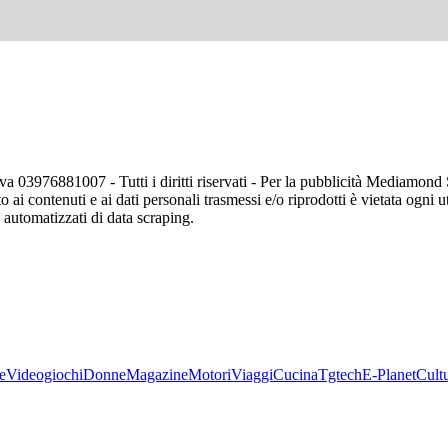
va 03976881007 - Tutti i diritti riservati - Per la pubblicità Mediamon
o ai contenuti e ai dati personali trasmessi e/o riprodotti è vietata ogni 
zi automatizzati di data scraping.
e
Videogiochi
Donne
Magazine
Motori
Viaggi
Cucina
Tgtech
E-Planet
Cult