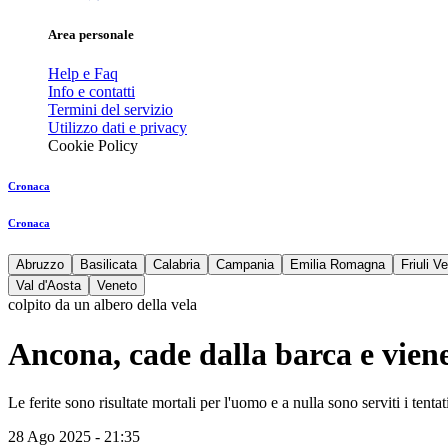
Area personale
Help e Faq
Info e contatti
Termini del servizio
Utilizzo dati e privacy
Cookie Policy
Cronaca
Cronaca
Abruzzo
Basilicata
Calabria
Campania
Emilia Romagna
Friuli V
Val d'Aosta
Veneto
colpito da un albero della vela
Ancona, cade dalla barca e viene
Le ferite sono risultate mortali per l'uomo e a nulla sono serviti i tentati
28 Ago 2025 - 21:35