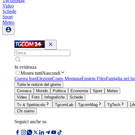
TgcomMag
Video
Schede
Sport
Meteo
In evidenza
Mostra tutti
Nascondi
Guerra Iran
Elezioni
Crans Montana
Epstein Files
Famiglia nel b
Tutte le notizie del giorno
Cronaca
Mondo
Politica
Economia
Sport
Meteo
Video
Foto
Infografiche
Schede
Tv & Spettacolo
TgcomLab
TgcomMag
TgTech
Lif
Chi siamo
Seguici anche su