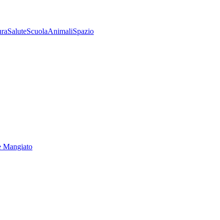
ura
Salute
Scuola
Animali
Spazio
e Mangiato