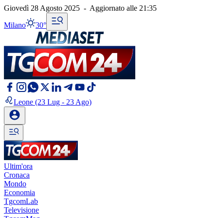
Giovedì 28 Agosto 2025
-
Aggiornato alle
21:35
Milano
30°
Leone
(23 Lug - 23 Ago)
Ultim'ora
Cronaca
Mondo
Economia
TgcomLab
Televisione