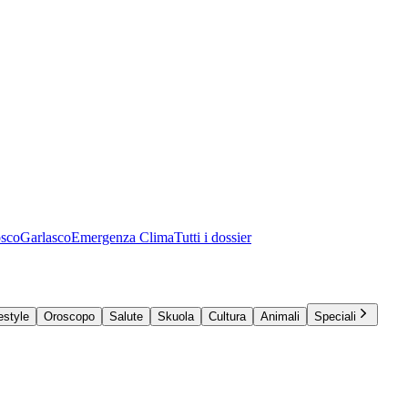
osco
Garlasco
Emergenza Clima
Tutti i dossier
estyle
Oroscopo
Salute
Skuola
Cultura
Animali
Speciali