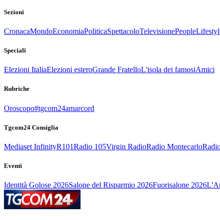
Sezioni
Cronaca
Mondo
Economia
Politica
Spettacolo
Televisione
People
Lifestyl
Speciali
Elezioni Italia
Elezioni estero
Grande Fratello
L'isola dei famosi
Amici
Rubriche
Oroscopo
#tgcom24amarcord
Tgcom24 Consiglia
Mediaset Infinity
R101
Radio 105
Virgin Radio
Radio Montecarlo
Radio
Eventi
Identità Golose 2026
Salone del Risparmio 2026
Fuorisalone 2026
L'Ar