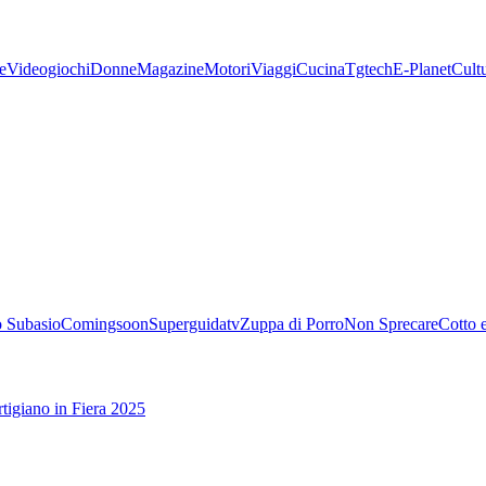
e
Videogiochi
Donne
Magazine
Motori
Viaggi
Cucina
Tgtech
E-Planet
Cult
 Subasio
Comingsoon
Superguidatv
Zuppa di Porro
Non Sprecare
Cotto 
tigiano in Fiera 2025