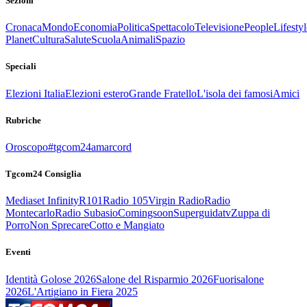
Sezioni
Cronaca
Mondo
Economia
Politica
Spettacolo
Televisione
People
Lifestyl
Planet
Cultura
Salute
Scuola
Animali
Spazio
Speciali
Elezioni Italia
Elezioni estero
Grande Fratello
L'isola dei famosi
Amici
Rubriche
Oroscopo
#tgcom24amarcord
Tgcom24 Consiglia
Mediaset Infinity
R101
Radio 105
Virgin Radio
Radio
Montecarlo
Radio Subasio
Comingsoon
Superguidatv
Zuppa di
Porro
Non Sprecare
Cotto e Mangiato
Eventi
Identità Golose 2026
Salone del Risparmio 2026
Fuorisalone
2026
L'Artigiano in Fiera 2025