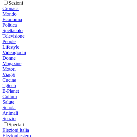
Sezioni
Cronaca
Mondo
Economia
Politica
Spettacolo
Televisione
People
Lifestyle
Videogiochi
Donne
Magazine
Motori
Viaggi
Cucina
Tgtech
E-Planet
Cultura
Salute
Scuola
Animali
Spazio
Speciali
Elezioni Italia
Elezioni estero