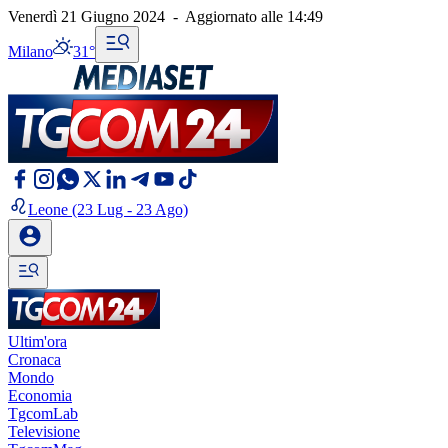
Venerdì 21 Giugno 2024
-
Aggiornato alle
14:49
Milano
31°
Leone
(23 Lug - 23 Ago)
Ultim'ora
Cronaca
Mondo
Economia
TgcomLab
Televisione