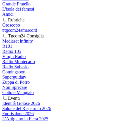
Grande Fratello
L'isola dei famosi
Amici
Rubriche
Oroscopo
#tgcom24amarcord
Tgcom24 Consiglia
Mediaset Infinity
R101
Radio 105
Virgin Radio
Radio Montecarlo
Radio Subasio
Comingsoon
Superguidatv
Zuppa di Porro
Non Sprecare
Cotto e Mangiato
Eventi
Identità Golose 2026
Salone del Risparmio 2026
Fuorisalone 2026
L'Artigiano in Fiera 2025