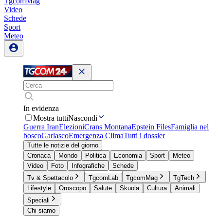
TgcomMag
Video
Schede
Sport
Meteo
In evidenza
Mostra tutti
Nascondi
Guerra Iran
Elezioni
Crans Montana
Epstein Files
Famiglia nel
bosco
Garlasco
Emergenza Clima
Tutti i dossier
Tutte le notizie del giorno
Cronaca
Mondo
Politica
Economia
Sport
Meteo
Video
Foto
Infografiche
Schede
Tv & Spettacolo
TgcomLab
TgcomMag
TgTech
Lifestyle
Oroscopo
Salute
Skuola
Cultura
Animali
Speciali
Chi siamo