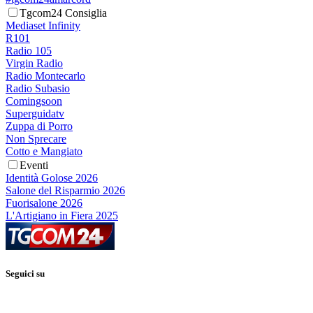
Tgcom24 Consiglia
Mediaset Infinity
R101
Radio 105
Virgin Radio
Radio Montecarlo
Radio Subasio
Comingsoon
Superguidatv
Zuppa di Porro
Non Sprecare
Cotto e Mangiato
Eventi
Identità Golose 2026
Salone del Risparmio 2026
Fuorisalone 2026
L'Artigiano in Fiera 2025
Seguici su