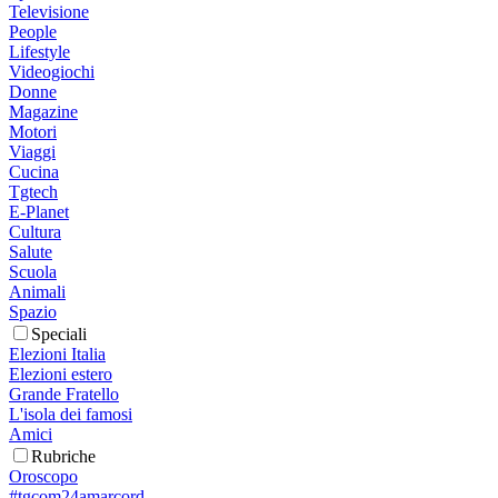
Televisione
People
Lifestyle
Videogiochi
Donne
Magazine
Motori
Viaggi
Cucina
Tgtech
E-Planet
Cultura
Salute
Scuola
Animali
Spazio
Speciali
Elezioni Italia
Elezioni estero
Grande Fratello
L'isola dei famosi
Amici
Rubriche
Oroscopo
#tgcom24amarcord