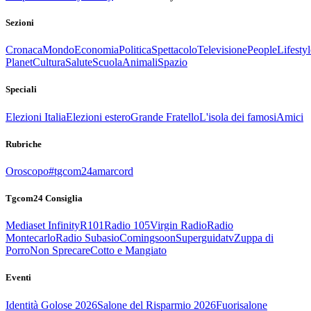
Sezioni
Cronaca
Mondo
Economia
Politica
Spettacolo
Televisione
People
Lifestyl
Planet
Cultura
Salute
Scuola
Animali
Spazio
Speciali
Elezioni Italia
Elezioni estero
Grande Fratello
L'isola dei famosi
Amici
Rubriche
Oroscopo
#tgcom24amarcord
Tgcom24 Consiglia
Mediaset Infinity
R101
Radio 105
Virgin Radio
Radio
Montecarlo
Radio Subasio
Comingsoon
Superguidatv
Zuppa di
Porro
Non Sprecare
Cotto e Mangiato
Eventi
Identità Golose 2026
Salone del Risparmio 2026
Fuorisalone