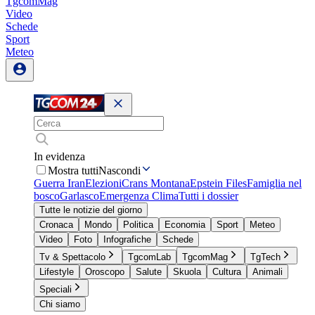
TgcomMag
Video
Schede
Sport
Meteo
In evidenza
Mostra tutti
Nascondi
Guerra Iran
Elezioni
Crans Montana
Epstein Files
Famiglia nel
bosco
Garlasco
Emergenza Clima
Tutti i dossier
Tutte le notizie del giorno
Cronaca
Mondo
Politica
Economia
Sport
Meteo
Video
Foto
Infografiche
Schede
Tv & Spettacolo
TgcomLab
TgcomMag
TgTech
Lifestyle
Oroscopo
Salute
Skuola
Cultura
Animali
Speciali
Chi siamo