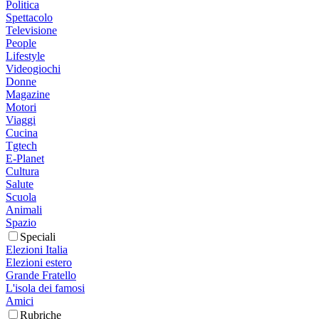
Politica
Spettacolo
Televisione
People
Lifestyle
Videogiochi
Donne
Magazine
Motori
Viaggi
Cucina
Tgtech
E-Planet
Cultura
Salute
Scuola
Animali
Spazio
Speciali
Elezioni Italia
Elezioni estero
Grande Fratello
L'isola dei famosi
Amici
Rubriche