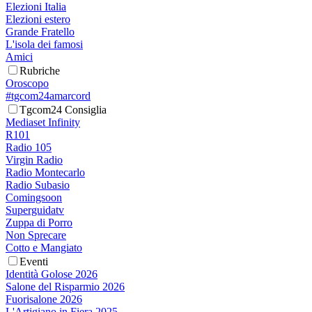
Elezioni Italia
Elezioni estero
Grande Fratello
L'isola dei famosi
Amici
Rubriche
Oroscopo
#tgcom24amarcord
Tgcom24 Consiglia
Mediaset Infinity
R101
Radio 105
Virgin Radio
Radio Montecarlo
Radio Subasio
Comingsoon
Superguidatv
Zuppa di Porro
Non Sprecare
Cotto e Mangiato
Eventi
Identità Golose 2026
Salone del Risparmio 2026
Fuorisalone 2026
L'Artigiano in Fiera 2025