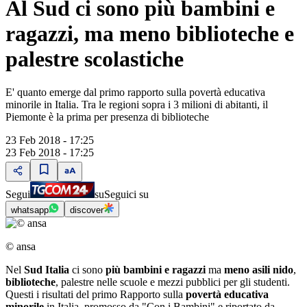
Al Sud ci sono più bambini e
ragazzi, ma meno biblioteche e
palestre scolastiche
E' quanto emerge dal primo rapporto sulla povertà educativa
minorile in Italia. Tra le regioni sopra i 3 milioni di abitanti, il
Piemonte è la prima per presenza di biblioteche
23 Feb 2018 - 17:25
23 Feb 2018 - 17:25
Segui
su
Seguici su
whatsapp
discover
© ansa
Nel
Sud Italia
ci sono
più bambini e ragazzi
ma
meno asili nido
,
biblioteche
, palestre nelle scuole e mezzi pubblici per gli studenti.
Questi i risultati del primo Rapporto sulla
povertà educativa
minorile
in Italia, promosso da "Con i Bambini" e riportato da