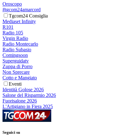
Oroscopo
#tgcom24amarcord
Tgcom24 Consiglia
Mediaset Infinity
R101
Radio 105
Virgin Radio
Radio Montecarlo
Radio Subasio
Comingsoon
Superguidatv
Zuppa di Porro
Non Sprecare
Cotto e Mangiato
Eventi
Identità Golose 2026
Salone del Risparmio 2026
Fuorisalone 2026
L'Artigiano in Fiera 2025
Seguici su