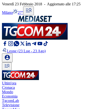
Venerdì 23 Febbraio 2018
-
Aggiornato alle
17:25
Milano
27°
Leone
(23 Lug - 23 Ago)
Ultim'ora
Cronaca
Mondo
Economia
TgcomLab
Televisione