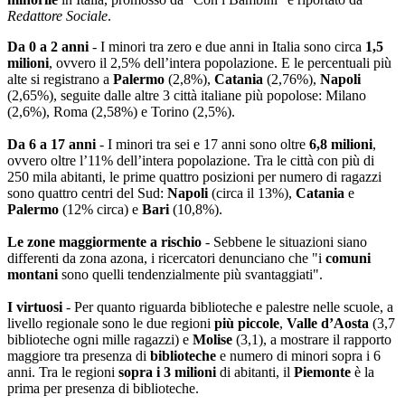
Redattore Sociale
.
Da 0 a 2 anni
- I minori tra zero e due anni in Italia sono circa
1,5
milioni
, ovvero il 2,5% dell’intera popolazione. E le percentuali più
alte si registrano a
Palermo
(2,8%),
Catania
(2,76%),
Napoli
(2,65%), seguite dalle altre 3 città italiane più popolose: Milano
(2,6%), Roma (2,58%) e Torino (2,5%).
Da 6 a 17 anni
- I minori tra sei e 17 anni sono oltre
6,8 milioni
,
ovvero oltre l’11% dell’intera popolazione. Tra le città con più di
250 mila abitanti, le prime quattro posizioni per numero di ragazzi
sono quattro centri del Sud:
Napoli
(circa il 13%),
Catania
e
Palermo
(12% circa) e
Bari
(10,8%).
Le zone maggiormente a rischio
- Sebbene le situazioni siano
differenti da zona azona, i ricercatori denunciano che "i
comuni
montani
sono quelli tendenzialmente più svantaggiati".
I virtuosi
- Per quanto riguarda biblioteche e palestre nelle scuole, a
livello regionale sono le due regioni
più piccole
,
Valle d’Aosta
(3,7
biblioteche ogni mille ragazzi) e
Molise
(3,1), a mostrare il rapporto
maggiore tra presenza di
biblioteche
e numero di minori sopra i 6
anni. Tra le regioni
sopra i 3 milioni
di abitanti, il
Piemonte
è la
prima per presenza di biblioteche.